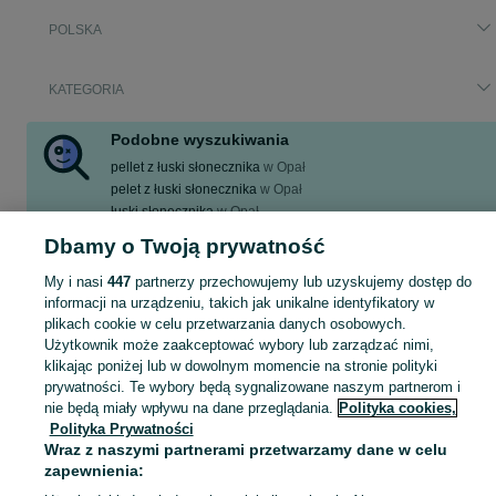
POLSKA
KATEGORIA
Podobne wyszukiwania
pellet z łuski słonecznika
w
Opał
pelet z łuski słonecznika
w
Opał
łuski słonecznika
w
Opał
brykiet z łuski słonecznika
w
Opał
Dbamy o Twoją prywatność
pellet z łuski słonecznika 6 mm
w
Opał
My i nasi
447
partnerzy przechowujemy lub uzyskujemy dostęp do
Zobacz Więcej
informacji na urządzeniu, takich jak unikalne identyfikatory w
plikach cookie w celu przetwarzania danych osobowych.
Użytkownik może zaakceptować wybory lub zarządzać nimi,
Zobacz Więc
Aktualne ogłoszenia w całej Polsce: łuski słonecznika ▶️ sprawdź oferty w kategorii Brykiet opałowy i kupuj taniej na OLX.pl!
klikając poniżej lub w dowolnym momencie na stronie polityki
prywatności. Te wybory będą sygnalizowane naszym partnerom i
Mapa kategorii
nie będą miały wpływu na dane przeglądania.
Polityka cookies,
Polityka Prywatności
Mapa miejscowości
Wraz z naszymi partnerami przetwarzamy dane w celu
Mapa ministron
zapewnienia:
Popularne wyszukiwania