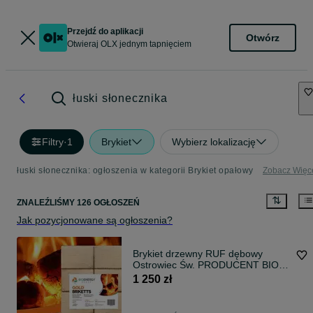
Przejdź do aplikacji
Otwórz
Otwieraj OLX jednym tapnięciem
łuski słonecznika
Filtry
·
1
Brykiet
Wybierz lokalizację
łuski słonecznika: ogłoszenia w kategorii Brykiet opałowy
Zobacz Więc
ZNALEŹLIŚMY 126 OGŁOSZEŃ
Jak pozycjonowane są ogłoszenia?
Brykiet drzewny RUF dębowy
Ostrowiec Św. PRODUCENT BIO
ENERGY GROUP
1 250 zł