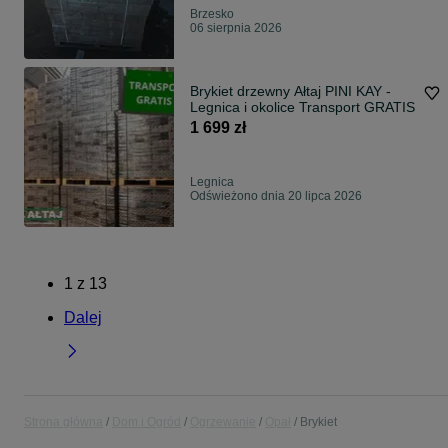
Brzesko
06 sierpnia 2026
Brykiet drzewny Ałtaj PINI KAY -
Legnica i okolice Transport GRATIS
1 699 zł
Legnica
Odświeżono dnia 20 lipca 2026
1
z
13
Dalej
Strona główna
Dom i Ogród
Ogrzewanie
Opał
Brykiet