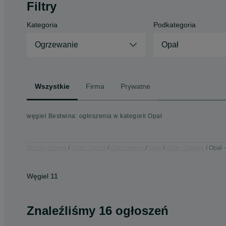
Filtry
Kategoria
Podkategoria
Ogrzewanie
Opał
Wszystkie
Firma
Prywatne
węgiel Bestwina: ogłoszenia w kategorii Opał
Strona główna
Dom i Ogród
Ogrzewanie
Opał
Opał - Śląskie
Opał 
Węgiel
11
Znaleźliśmy 16 ogłoszeń