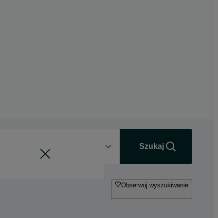
Odległość
+0 km
Szukaj
Obserwuj wyszukiwanie