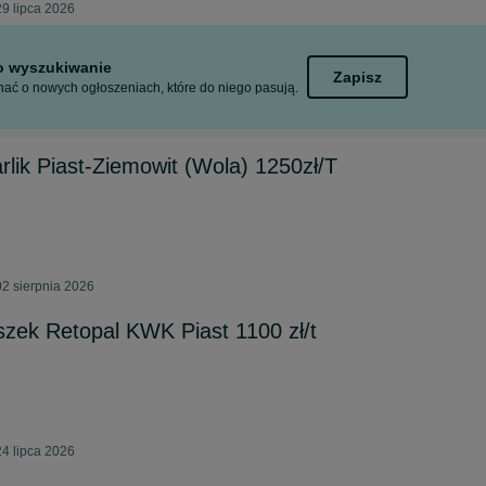
9 lipca 2026
to wyszukiwanie
Zapisz
ać o nowych ogłoszeniach, które do niego pasują.
rlik Piast-Ziemowit (Wola) 1250zł/T
2 sierpnia 2026
szek Retopal KWK Piast 1100 zł/t
4 lipca 2026