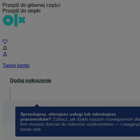
Przejdź do głównej części
Przejdź do stopki
Czat
Twoje konto
Dodaj ogłoszenie
Dla biznesu
opens in a new tab
Sprzedajesz, oferujesz usługi lub rekrutujesz
pracowników?
Zobacz, jak dzięki naszym rozwiązaniom dl
firm możesz dotrzeć do milionów użytkowników — i osiągną
swoje cele.