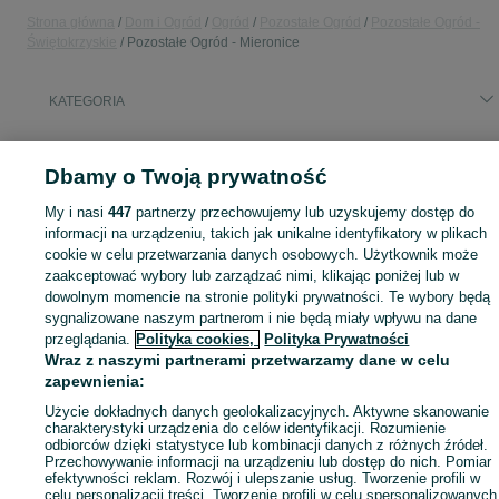
Strona główna
Dom i Ogród
Ogród
Pozostałe Ogród
Pozostałe Ogród -
Świętokrzyskie
Pozostałe Ogród - Mieronice
KATEGORIA
Zobacz Więc
Sprzedaż pozostałych artykułów ogrodowych Mieronice ▶️ Sadzonki i rośliny ✅ Nowe i używane w atrakcyjnych cenach ☝ Sprawdź oferty na OLX.pl!
Dbamy o Twoją prywatność
My i nasi
447
partnerzy przechowujemy lub uzyskujemy dostęp do
Mapa kategorii
informacji na urządzeniu, takich jak unikalne identyfikatory w plikach
Mapa miejscowości
cookie w celu przetwarzania danych osobowych. Użytkownik może
Mapa ministron
zaakceptować wybory lub zarządzać nimi, klikając poniżej lub w
dowolnym momencie na stronie polityki prywatności. Te wybory będą
Popularne wyszukiwania
sygnalizowane naszym partnerom i nie będą miały wpływu na dane
przeglądania.
Polityka cookies,
Polityka Prywatności
Wraz z naszymi partnerami przetwarzamy dane w celu
zapewnienia:
Użycie dokładnych danych geolokalizacyjnych. Aktywne skanowanie
charakterystyki urządzenia do celów identyfikacji. Rozumienie
odbiorców dzięki statystyce lub kombinacji danych z różnych źródeł.
Przechowywanie informacji na urządzeniu lub dostęp do nich. Pomiar
efektywności reklam. Rozwój i ulepszanie usług. Tworzenie profili w
celu personalizacji treści. Tworzenie profili w celu spersonalizowanych