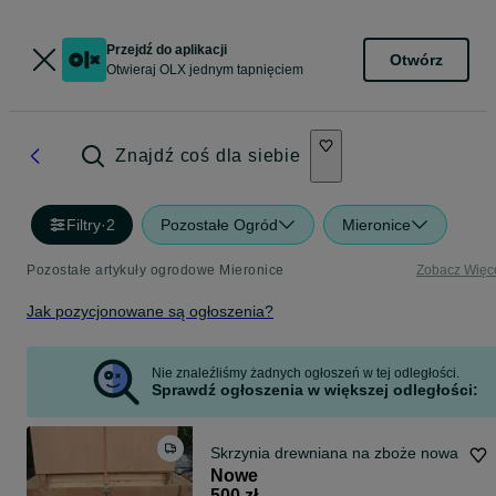
Przejdź do aplikacji
Otwórz
Otwieraj OLX jednym tapnięciem
Znajdź coś dla siebie
Filtry
·
2
Pozostałe Ogród
Mieronice
Pozostałe artykuły ogrodowe Mieronice
Zobacz Więc
Jak pozycjonowane są ogłoszenia?
Nie znaleźliśmy żadnych ogłoszeń w tej odległości.
Sprawdź ogłoszenia w większej odległości:
Skrzynia drewniana na zboże nowa
Nowe
500 zł