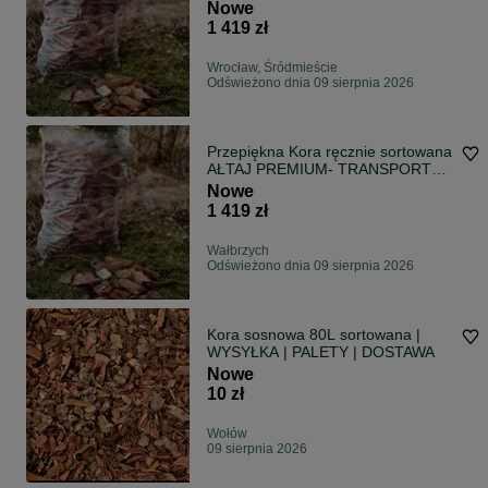
GRATIS
Nowe
1 419 zł
Wrocław, Śródmieście
Odświeżono dnia 09 sierpnia 2026
Przepiękna Kora ręcznie sortowana
AŁTAJ PREMIUM- TRANSPORT
GRATIS
Nowe
1 419 zł
Wałbrzych
Odświeżono dnia 09 sierpnia 2026
Kora sosnowa 80L sortowana |
WYSYŁKA | PALETY | DOSTAWA
Nowe
10 zł
Wołów
09 sierpnia 2026