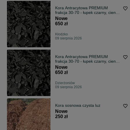
Kora Antracytowa PREMIUM
frakcja 30-70 - łupek czarny, cienko
łupany
Nowe
650 zł
Kłodzko
09 sierpnia 2026
Kora Antracytowa PREMIUM
frakcja 30-70 - łupek czarny, cienko
łupany
Nowe
650 zł
Dzierżoniów
09 sierpnia 2026
Kora sosnowa czysta luz
Nowe
250 zł