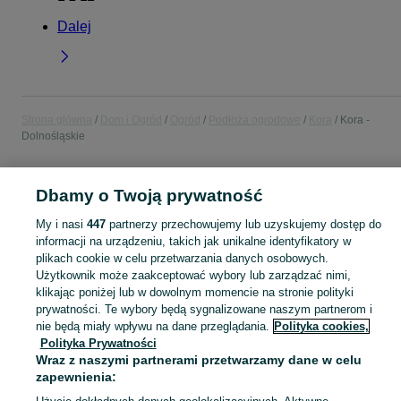
Dalej
Strona główna
Dom i Ogród
Ogród
Podłoża ogrodowe
Kora
Kora -
Dolnośląskie
POLSKA » DOLNOŚLĄSKIE
Dbamy o Twoją prywatność
My i nasi
447
partnerzy przechowujemy lub uzyskujemy dostęp do
KATEGORIA
informacji na urządzeniu, takich jak unikalne identyfikatory w
plikach cookie w celu przetwarzania danych osobowych.
Użytkownik może zaakceptować wybory lub zarządzać nimi,
Zobacz Więc
Sprzedaż kory ogrodowej Dolnośląskie ▶️ sosnowa, różne frakcje i worki ✅ Szeroki wybór w atrakcyjnych cenach ☝ Kupuj i sprzedawaj na OLX.pl!
klikając poniżej lub w dowolnym momencie na stronie polityki
prywatności. Te wybory będą sygnalizowane naszym partnerom i
Mapa kategorii
nie będą miały wpływu na dane przeglądania.
Polityka cookies,
Polityka Prywatności
Mapa miejscowości
Wraz z naszymi partnerami przetwarzamy dane w celu
Mapa ministron
zapewnienia:
Popularne wyszukiwania