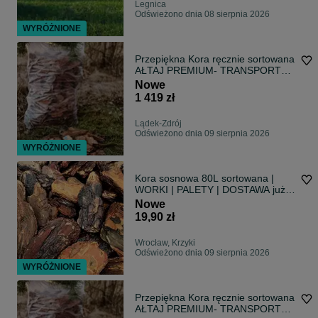
Legnica
Odświeżono dnia 08 sierpnia 2026
WYRÓŻNIONE
Przepiękna Kora ręcznie sortowana
AŁTAJ PREMIUM- TRANSPORT
GRATIS
Nowe
1 419 zł
Lądek-Zdrój
Odświeżono dnia 09 sierpnia 2026
WYRÓŻNIONE
Kora sosnowa 80L sortowana |
WORKI | PALETY | DOSTAWA już
od 19,99zł
Nowe
19,90 zł
Wrocław, Krzyki
Odświeżono dnia 09 sierpnia 2026
WYRÓŻNIONE
Przepiękna Kora ręcznie sortowana
AŁTAJ PREMIUM- TRANSPORT