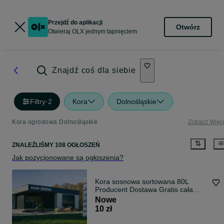
Przejdź do aplikacji
Otwórz
Otwieraj OLX jednym tapnięciem
Znajdź coś dla siebie
Filtry
·
2
Kora
Dolnośląskie
Kora ogrodowa Dolnośląskie
Zobacz Więc
ZNALEŹLIŚMY 108 OGŁOSZEŃ
Jak pozycjonowane są ogłoszenia?
Kora sosnowa sortowana 80L
Producent Dostawa Gratis cała
Polska
Nowe
10 zł