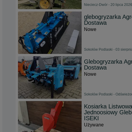
Nieciecz-Dwór - 20 lipca 202
glebogryzarka Agr
Dostawa
Nowe
Sokołów Podlaski - 03 sierpn
Glebogryzarka Ag
Dostawa
Nowe
Sokołów Podlaski - Odświeżon
Kosiarka Listwow
Jednoosiowy Gle
ISEKI
Używane