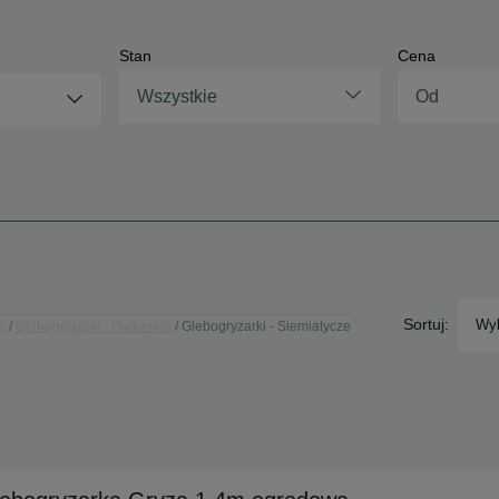
Stan
Cena
Wszystkie
Sortuj:
Wyb
i
Glebogryzarki - Podlaskie
Glebogryzarki - Siemiatycze