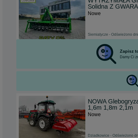
WYTRZYMAŁA Gleb
Solidna Z GWAR
Nowe
Siemiatycze - Odświeżono dni
Zapisz 
Damy Ci zn
NOWA Glebogryza
1,6m 1,8m 2,1m
Nowe
Dziadkowice - Odświeżono dn