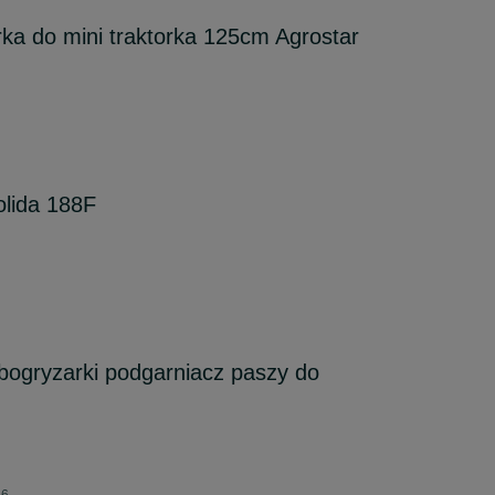
a do mini traktorka 125cm Agrostar
olida 188F
bogryzarki podgarniacz paszy do