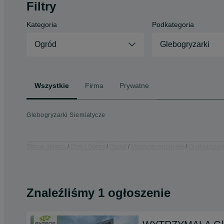
Filtry
Kategoria
Podkategoria
Ogród
Glebogryzarki
Wszystkie
Firma
Prywatne
Glebogryzarki Siemiatycze
Strona główna
Dom i Ogród
Ogród
Maszyny ogrodowe
Glebogryzark
Znaleźliśmy 1 ogłoszenie