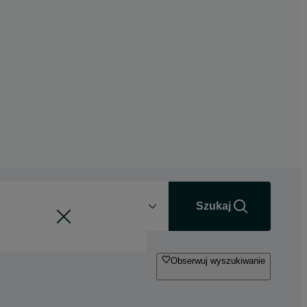
Odległość
+0 km
Szukaj
Obserwuj wyszukiwanie