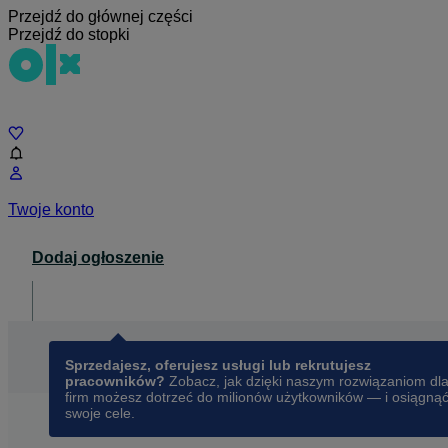
Przejdź do głównej części
Przejdź do stopki
Czat
Twoje konto
Dodaj ogłoszenie
Dla biznesu
opens in a new tab
Sprzedajesz, oferujesz usługi lub rekrutujesz
pracowników?
Zobacz, jak dzięki naszym rozwiązaniom dl
firm możesz dotrzeć do milionów użytkowników — i osiągną
swoje cele.