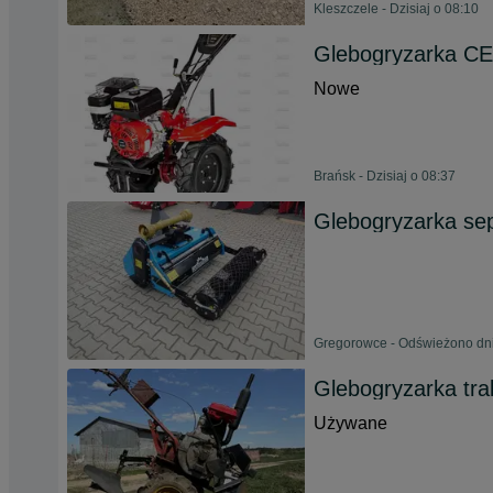
Kleszczele - Dzisiaj o 08:10
Glebogryzarka 
Nowe
Brańsk - Dzisiaj o 08:37
Glebogryzarka se
Gregorowce - Odświeżono dni
Glebogryzarka tra
Używane