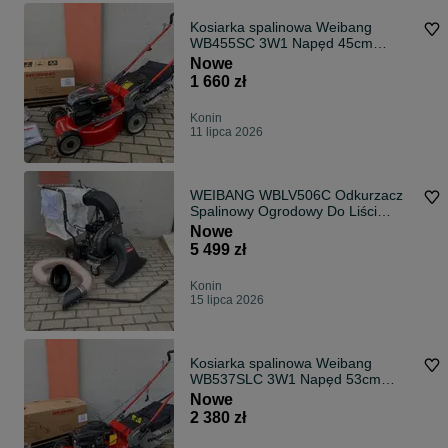
Kosiarka spalinowa Weibang
WB455SC 3W1 Napęd 45cm
Loncin
Nowe
1 660 zł
Konin
11 lipca 2026
WEIBANG WBLV506C Odkurzacz
Spalinowy Ogrodowy Do Liści
Napęd Mocny
Nowe
5 499 zł
Konin
15 lipca 2026
Kosiarka spalinowa Weibang
WB537SLC 3W1 Napęd 53cm
Loncin 6.5KM 70L
Nowe
2 380 zł