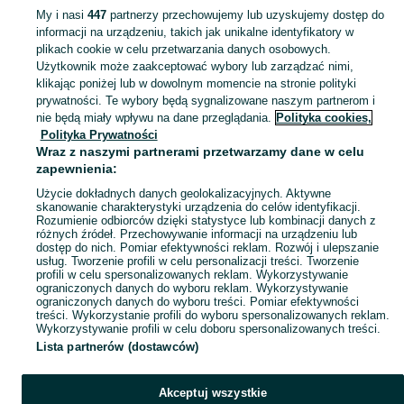
My i nasi
447
partnerzy przechowujemy lub uzyskujemy dostęp do
informacji na urządzeniu, takich jak unikalne identyfikatory w
KATEGORIA
plikach cookie w celu przetwarzania danych osobowych.
Użytkownik może zaakceptować wybory lub zarządzać nimi,
Zobacz Więc
Sprzedaż kosiarek spalinowych Konin ▶️ Szeroki wybór nowoczesnych modeli i marek ✅ Nowe i używane w atrakcyjnych cenach ☝ Sprawdź oferty na OLX.pl!
klikając poniżej lub w dowolnym momencie na stronie polityki
prywatności. Te wybory będą sygnalizowane naszym partnerom i
nie będą miały wpływu na dane przeglądania.
Polityka cookies,
Mapa kategorii
Polityka Prywatności
Mapa miejscowości
Wraz z naszymi partnerami przetwarzamy dane w celu
zapewnienia:
Mapa ministron
Użycie dokładnych danych geolokalizacyjnych. Aktywne
Popularne wyszukiwania
skanowanie charakterystyki urządzenia do celów identyfikacji.
Rozumienie odbiorców dzięki statystyce lub kombinacji danych z
różnych źródeł. Przechowywanie informacji na urządzeniu lub
dostęp do nich. Pomiar efektywności reklam. Rozwój i ulepszanie
usług. Tworzenie profili w celu personalizacji treści. Tworzenie
profili w celu spersonalizowanych reklam. Wykorzystywanie
ograniczonych danych do wyboru reklam. Wykorzystywanie
ograniczonych danych do wyboru treści. Pomiar efektywności
treści. Wykorzystanie profili do wyboru spersonalizowanych reklam.
Wykorzystywanie profili w celu doboru spersonalizowanych treści.
Lista partnerów (dostawców)
Akceptuj wszystkie