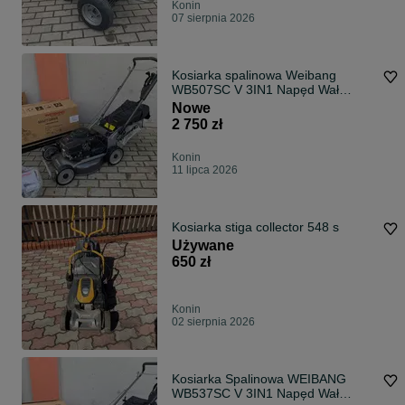
Konin
07 sierpnia 2026
Kosiarka spalinowa Weibang
WB507SC V 3IN1 Napęd Wał
Kardana PREMIUM
Nowe
2 750 zł
Konin
11 lipca 2026
Kosiarka stiga collector 548 s
Używane
650 zł
Konin
02 sierpnia 2026
Kosiarka Spalinowa WEIBANG
WB537SC V 3IN1 Napęd Wał