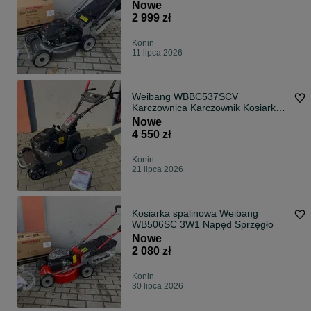
Kardana 53cm
Nowe
2 999 zł
Konin
11 lipca 2026
Weibang WBBC537SCV
Karczownica Karczownik Kosiarka
Mulczująca Mulczer
Nowe
4 550 zł
Konin
21 lipca 2026
Kosiarka spalinowa Weibang
WB506SC 3W1 Napęd Sprzęgło
Nowe
2 080 zł
Konin
30 lipca 2026