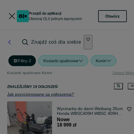
Przejdź do aplikacji
Otwórz
Otwieraj OLX jednym tapnięciem
Znajdź coś dla siebie
Filtry
·
2
Kosiarki spalinowe
Konin
Kosiarki spalinowe Konin
Zobacz Więc
ZNALEŹLIŚMY 19 OGŁOSZEŃ
Jak pozycjonowane są ogłoszenia?
Wycinarka do darni Weibang 35cm
Honda WBSC409H WBSC 409H
Trawy Billy Goat / Benassi / Camon
Nowe
/ Eliet
18 999 zł