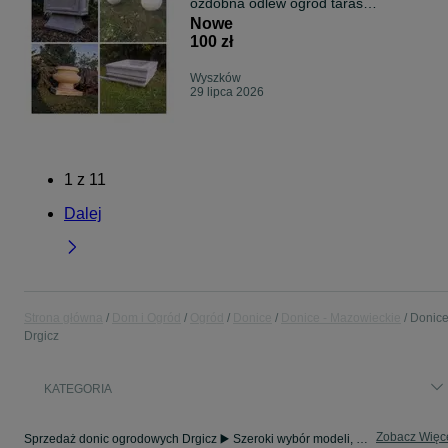
ozdobna odlew ogród taras
podjazd alejka
Nowe
100 zł
Wyszków
29 lipca 2026
1
z
11
Dalej
Strona główna
Dom i Ogród
Ogród
Donice
Donice - Mazowieckie
Donice
Drgicz
KATEGORIA
Zobacz Więc
Sprzedaż donic ogrodowych Drgicz ▶️ Szeroki wybór modeli, kolorów i materiałów ✅ Nowe i używane w atrakcyjnych cenach ☝ Sprawdź oferty na OLX.pl!