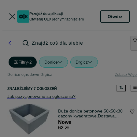
Przejdź do aplikacji
Otwórz
Otwieraj OLX jednym tapnięciem
Znajdź coś dla siebie
Filtry
·
2
Donice
Drgicz
Donice ogrodowe Drgicz
Zobacz Więc
ZNALEŹLIŚMY 7 OGŁOSZEŃ
Jak pozycjonowane są ogłoszenia?
Duże donice betonowe 50x50x30
gazony kwadratowe.Dostawa
GRATIS cała PL
Nowe
62 zł