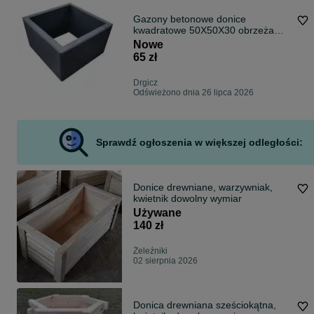
Gazony betonowe donice
kwadratowe 50X50X30 obrzeża
ogrodowe Dostawa Gratis cała Pl
Nowe
Producent
65 zł
Drgicz
Odświeżono dnia 26 lipca 2026
Sprawdź ogłoszenia w większej odległości:
Donice drewniane, warzywniak,
kwietnik dowolny wymiar
Używane
140 zł
Żeleźniki
02 sierpnia 2026
Donica drewniana sześciokątna,