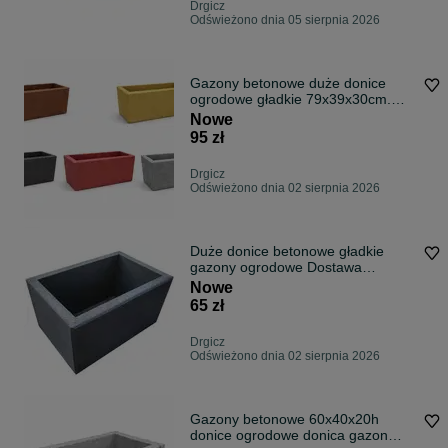
Drgicz
Odświeżono dnia 05 sierpnia 2026
Gazony betonowe duże donice
ogrodowe gładkie 79x39x30cm.
Producent.Wysylka cała PL . Gazon
Nowe
betonowy donica betonowa
95 zł
obrzeże ogrodzenie
Drgicz
Odświeżono dnia 02 sierpnia 2026
Duże donice betonowe gładkie
gazony ogrodowe Dostawa
GRATIS. Producent
Nowe
65 zł
Drgicz
Odświeżono dnia 02 sierpnia 2026
Gazony betonowe 60x40x20h
donice ogrodowe donica gazon