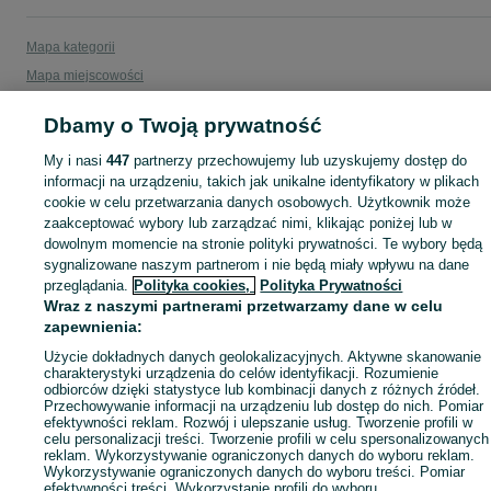
Mapa kategorii
Mapa miejscowości
Mapa ministron
Dbamy o Twoją prywatność
Popularne wyszukiwania
My i nasi
447
partnerzy przechowujemy lub uzyskujemy dostęp do
informacji na urządzeniu, takich jak unikalne identyfikatory w plikach
cookie w celu przetwarzania danych osobowych. Użytkownik może
zaakceptować wybory lub zarządzać nimi, klikając poniżej lub w
dowolnym momencie na stronie polityki prywatności. Te wybory będą
sygnalizowane naszym partnerom i nie będą miały wpływu na dane
przeglądania.
Polityka cookies,
Polityka Prywatności
Wraz z naszymi partnerami przetwarzamy dane w celu
zapewnienia:
Użycie dokładnych danych geolokalizacyjnych. Aktywne skanowanie
charakterystyki urządzenia do celów identyfikacji. Rozumienie
odbiorców dzięki statystyce lub kombinacji danych z różnych źródeł.
Przechowywanie informacji na urządzeniu lub dostęp do nich. Pomiar
efektywności reklam. Rozwój i ulepszanie usług. Tworzenie profili w
celu personalizacji treści. Tworzenie profili w celu spersonalizowanych
reklam. Wykorzystywanie ograniczonych danych do wyboru reklam.
Wykorzystywanie ograniczonych danych do wyboru treści. Pomiar
efektywności treści. Wykorzystanie profili do wyboru