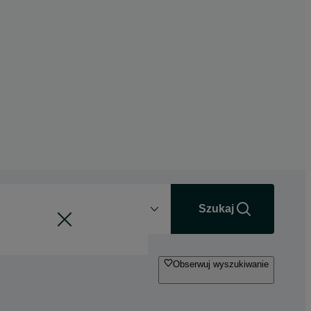
Odległość
+0 km
Szukaj
Obserwuj wyszukiwanie