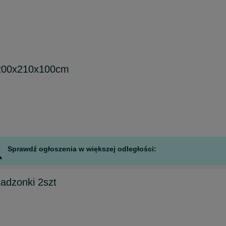
a 200x210x100cm
Sprawdź ogłoszenia w większej odległości:
sadzonki 2szt