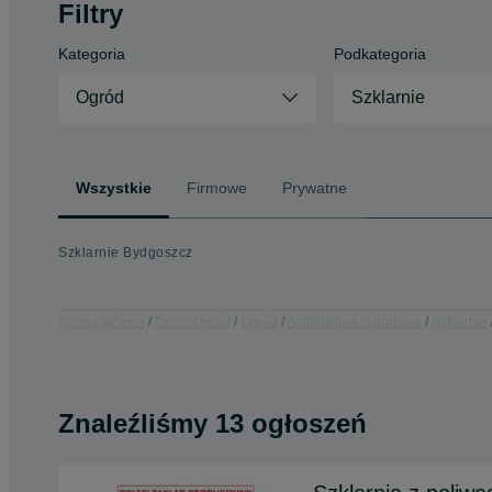
Filtry
Kategoria
Podkategoria
Ogród
Szklarnie
Wszystkie
Firmowe
Prywatne
Szklarnie Bydgoszcz
Strona główna
Dom i Ogród
Ogród
Architektura ogrodowa
Szklarnie
Znaleźliśmy 13 ogłoszeń