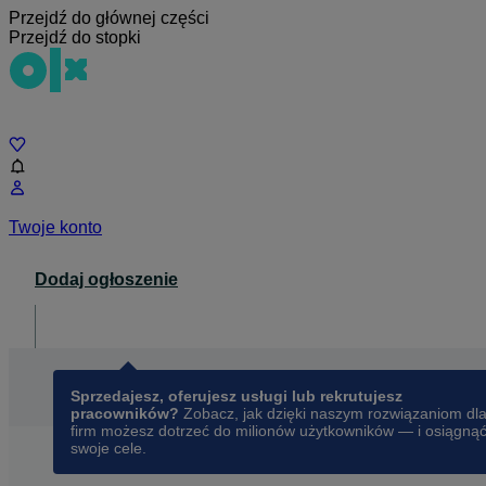
Przejdź do głównej części
Przejdź do stopki
Czat
Twoje konto
Dodaj ogłoszenie
Dla biznesu
opens in a new tab
Sprzedajesz, oferujesz usługi lub rekrutujesz
pracowników?
Zobacz, jak dzięki naszym rozwiązaniom dl
firm możesz dotrzeć do milionów użytkowników — i osiągną
swoje cele.