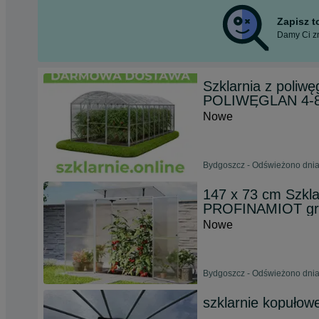
Zapisz 
Damy Ci zn
Szklarnia z poliw
POLIWĘGLAN 4
Nowe
Bydgoszcz - Odświeżono dnia
147 x 73 cm Szkl
PROFINAMIOT gra
Nowe
Bydgoszcz - Odświeżono dnia
szklarnie kopułow