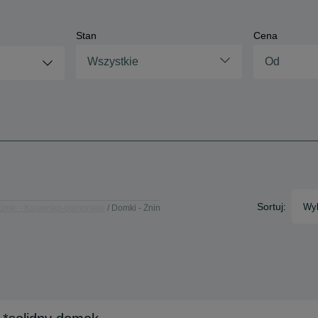
Stan
Cena
Wszystkie
Sortuj:
Wyb
omki - Kujawsko-pomorskie
Domki - Żnin