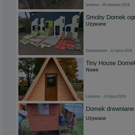
Izdebno - 05 sierpnia 2026
Smoby Domek ogro
Używane
Damasławek - 11 lipca 2026
Tiny House Dome
Nowe
Łabiszyn - 24 lipca 2026
Domek drewniane d
Używane