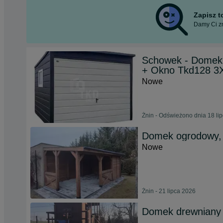
Zapisz 
Damy Ci zn
Schowek - Domek
+ Okno Tkd128 3
Nowe
Żnin - Odświeżono dnia 18 li
Domek ogrodowy, 
Nowe
Żnin - 21 lipca 2026
Domek drewniany d