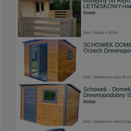
dostępny od RĘKI
LETNISKOWY+tar
Nowe
Żnin - Dzisiaj o 16:08
SCHOWEK DOMEK
Orzech Drewnopo
Żnin - Odświeżono dnia 06 si
Schowek - Domek 
Drewnopodobny I
Nowe
Żnin - Odświeżono dnia 23 li