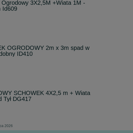
 Ogrodowy 3X2,5M +Wiata 1M -
 Id609
K OGRODOWY 2m x 3m spad w
dobny ID410
Y SCHOWEK 4X2,5 m + Wiata
ad Tył DG417
pca 2026