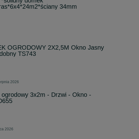
 *solidny domek
as*6x4*24m2*ściany 34mm
 OGRODOWY 2X2,5M Okno Jasny
dobny TS743
erpnia 2026
ogrodowy 3x2m - Drzwi - Okno -
D655
pca 2026