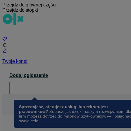
Przejdź do głównej części
Przejdź do stopki
Czat
Twoje konto
Dodaj ogłoszenie
Dla biznesu
opens in a new tab
Sprzedajesz, oferujesz usługi lub rekrutujesz
pracowników?
Zobacz, jak dzięki naszym rozwiązaniom dl
firm możesz dotrzeć do milionów użytkowników — i osiągną
swoje cele.