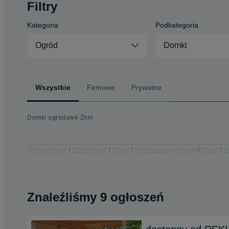
Filtry
Kategoria
Podkategoria
Ogród
Domki
Wszystkie
Firmowe
Prywatne
Domki ogrodowe Żnin
Strona główna
Dom i Ogród
Ogród
Architektura ogrodowa
Domki
D
Znaleźliśmy 9 ogłoszeń