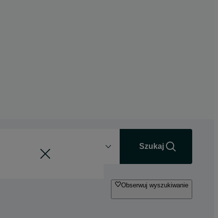
Odległość
+0 km
Szukaj
Obserwuj wyszukiwanie