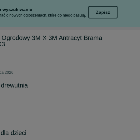
to wyszukiwanie
Zapisz
ać o nowych ogłoszeniach, które do niego pasują.
 Ogrodowy 3M X 3M Antracyt Brama
X3
pca 2026
drewutnia
la dzieci