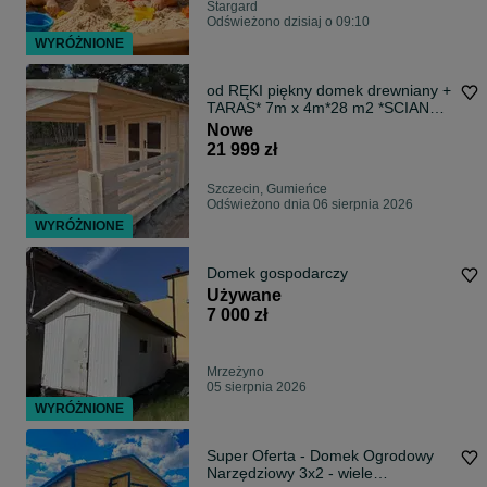
Stargard
Odświeżono dzisiaj o 09:10
WYRÓŻNIONE
od RĘKI piękny domek drewniany +
TARAS* 7m x 4m*28 m2 *SCIANY
aż 45 mm
Nowe
21 999 zł
Szczecin, Gumieńce
Odświeżono dnia 06 sierpnia 2026
WYRÓŻNIONE
Domek gospodarczy
Używane
7 000 zł
Mrzeżyno
05 sierpnia 2026
WYRÓŻNIONE
Super Oferta - Domek Ogrodowy
Narzędziowy 3x2 - wiele