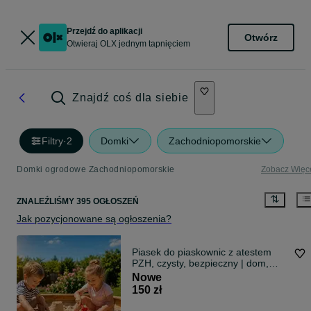
Przejdź do aplikacji
Otwórz
Otwieraj OLX jednym tapnięciem
Znajdź coś dla siebie
Filtry
·
2
Domki
Zachodniopomorskie
Domki ogrodowe Zachodniopomorskie
Zobacz Więc
ZNALEŹLIŚMY 395 OGŁOSZEŃ
Jak pozycjonowane są ogłoszenia?
Piasek do piaskownic z atestem
PZH, czysty, bezpieczny | dom,
żłobek, przedszkole | możliwość
Nowe
zakupu w workach | KRUSZYWA
150 zł
SZCZECIN - kamienie ozdobne