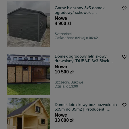
Garaż blaszany 3x5 domek
ogrodowy/ schowek ,
KONSTRUKCJA W OCYNKU ,
Nowe
RATY
4 900 zł
Szczecinek
Odświeżono dzisiaj o 06:42
Domek ogrodowy letniskowy
drewniany "DUBAJ" 6x3 Black
Edition!
Nowe
10 500 zł
Szczecin, Bukowe
Dzisiaj o 13:00
Domek letniskowy bez pozwolenia
5x5m do 35m2 | Producent |
transport
Nowe
33 000 zł