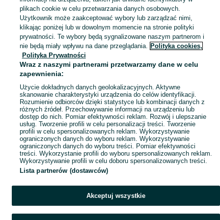
plikach cookie w celu przetwarzania danych osobowych.
Zobacz Więc
Sprzedaż domków ogrodowych Zachodniopomorskie ▶️ Szeroki wybór modeli, kolorów i materiałów ✅ Nowe i używane w atrakcyjnych cenach ☝ Sprawdź oferty na OLX.pl!
Użytkownik może zaakceptować wybory lub zarządzać nimi,
klikając poniżej lub w dowolnym momencie na stronie polityki
prywatności. Te wybory będą sygnalizowane naszym partnerom i
Mapa kategorii
nie będą miały wpływu na dane przeglądania.
Polityka cookies,
Mapa miejscowości
Polityka Prywatności
Wraz z naszymi partnerami przetwarzamy dane w celu
Mapa ministron
zapewnienia:
Popularne wyszukiwania
Użycie dokładnych danych geolokalizacyjnych. Aktywne
skanowanie charakterystyki urządzenia do celów identyfikacji.
Rozumienie odbiorców dzięki statystyce lub kombinacji danych z
różnych źródeł. Przechowywanie informacji na urządzeniu lub
dostęp do nich. Pomiar efektywności reklam. Rozwój i ulepszanie
usług. Tworzenie profili w celu personalizacji treści. Tworzenie
profili w celu spersonalizowanych reklam. Wykorzystywanie
ograniczonych danych do wyboru reklam. Wykorzystywanie
ograniczonych danych do wyboru treści. Pomiar efektywności
treści. Wykorzystanie profili do wyboru spersonalizowanych reklam.
Wykorzystywanie profili w celu doboru spersonalizowanych treści.
Lista partnerów (dostawców)
Akceptuj wszystkie