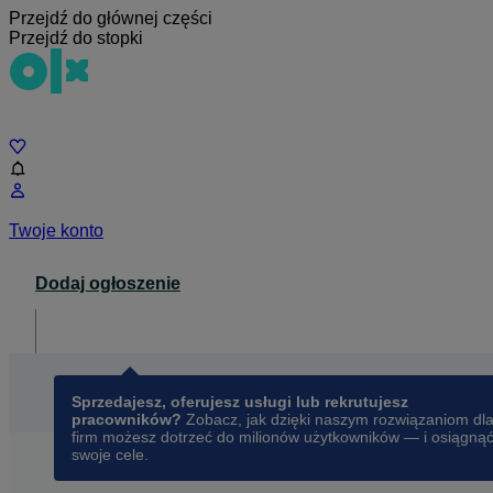
Przejdź do głównej części
Przejdź do stopki
Czat
Twoje konto
Dodaj ogłoszenie
Dla biznesu
opens in a new tab
Sprzedajesz, oferujesz usługi lub rekrutujesz
pracowników?
Zobacz, jak dzięki naszym rozwiązaniom dl
firm możesz dotrzeć do milionów użytkowników — i osiągną
swoje cele.