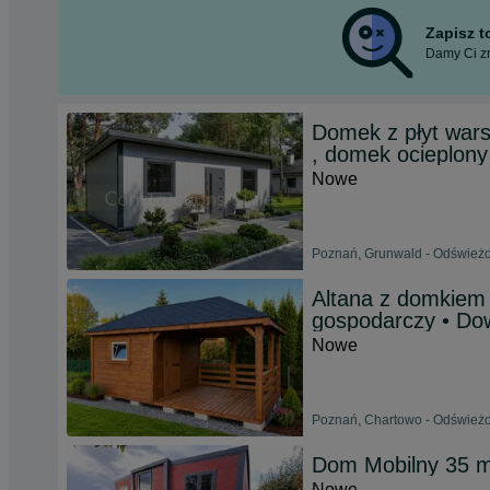
Zapisz 
Damy Ci zn
Domek z płyt wars
, domek ocieplony
Nowe
Poznań, Grunwald - Odświeżon
Altana z domkiem
gospodarczy • D
Nowe
Poznań, Chartowo - Odświeżon
Dom Mobilny 35 m²
Nowe