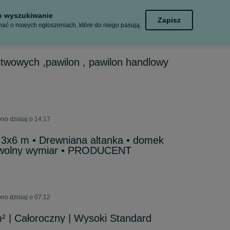
to wyszukiwanie
Zapisz
ać o nowych ogłoszeniach, które do niego pasują.
twowych ,pawilon , pawilon handlowy
o dzisiaj o 14:17
 3x6 m • Drewniana altanka • domek
owolny wymiar • PRODUCENT
o dzisiaj o 07:12
 | Całoroczny | Wysoki Standard