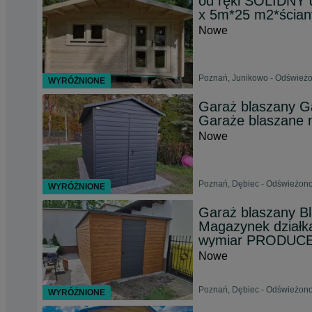
od ręki SOLIDNY
x 5m*25 m2*ścia
Nowe
Poznań, Junikowo - Odświeżo
WYRÓŻNIONE
Garaż blaszany G
Garaże blaszane
Nowe
Poznań, Dębiec - Odświeżono
WYRÓŻNIONE
Garaż blaszany B
Magazynek działk
wymiar PRODUC
Nowe
Poznań, Dębiec - Odświeżono
WYRÓŻNIONE