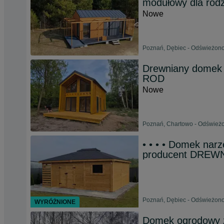
modułowy dla rodz
Nowe
Poznań, Dębiec - Odświeżono 
Drewniany domek 
ROD
Nowe
Poznań, Chartowo - Odświeżo
• • • • Domek nar
producent DREW
Poznań, Dębiec - Odświeżono 
WYRÓŻNIONE
Domek ogrodowy z 