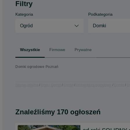
Filtry
Kategoria
Podkategoria
Ogród
Domki
Wszystkie
Firmowe
Prywatne
Domki ogrodowe Poznań
Strona główna
Dom i Ogród
Ogród
Architektura ogrodowa
Domki
D
Znaleźliśmy 170 ogłoszeń