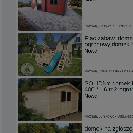
Poznań, Grunwald - Dzisiaj o
Plac zabaw, domek
ogrodowy,domek 
Nowe
Poznań, Stare Miasto - Odświ
SOLIDNY domek le
400 * 16 m2*ogro
Nowe
Poznań, Junikowo - Odświeżon
domek na zgłoszen