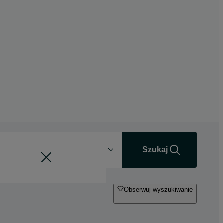
Odległość
+0 km
Szukaj
Obserwuj wyszukiwanie