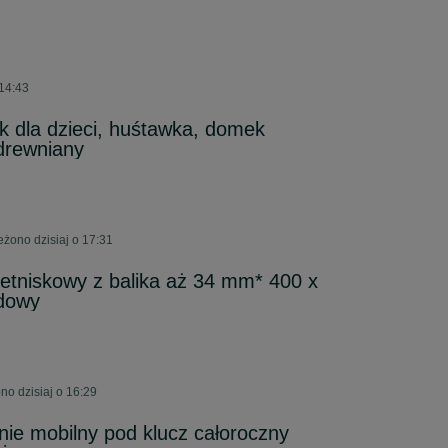
 14:43
 dla dzieci, huśtawka, domek
drewniany
eżono dzisiaj o 17:31
tniskowy z balika aż 34 mm* 400 x
dowy
o dzisiaj o 16:29
ie mobilny pod klucz całoroczny