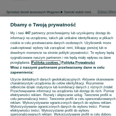
Zobacz Więc
Sprzedaż desek tarasowych Mrągowo ▶️ Szeroki wybór modeli, kolorów i rozmiarów ✅ Nowe i używane w atrakcyjnych cenach ☝ Sprawdź oferty na OLX.pl!
Dbamy o Twoją prywatność
Mapa kategorii
Mapa miejscowości
My i nasi
447
partnerzy przechowujemy lub uzyskujemy dostęp do
informacji na urządzeniu, takich jak unikalne identyfikatory w plikach
Mapa ministron
cookie w celu przetwarzania danych osobowych. Użytkownik może
Popularne wyszukiwania
zaakceptować wybory lub zarządzać nimi, klikając poniżej lub w
dowolnym momencie na stronie polityki prywatności. Te wybory będą
sygnalizowane naszym partnerom i nie będą miały wpływu na dane
przeglądania.
Polityka cookies,
Polityka Prywatności
Wraz z naszymi partnerami przetwarzamy dane w celu
zapewnienia:
Użycie dokładnych danych geolokalizacyjnych. Aktywne skanowanie
charakterystyki urządzenia do celów identyfikacji. Rozumienie
odbiorców dzięki statystyce lub kombinacji danych z różnych źródeł.
Przechowywanie informacji na urządzeniu lub dostęp do nich. Pomiar
efektywności reklam. Rozwój i ulepszanie usług. Tworzenie profili w
celu personalizacji treści. Tworzenie profili w celu spersonalizowanych
reklam. Wykorzystywanie ograniczonych danych do wyboru reklam.
Wykorzystywanie ograniczonych danych do wyboru treści. Pomiar
efektywności treści. Wykorzystanie profili do wyboru
spersonalizowanych reklam. Wykorzystywanie profili w celu doboru