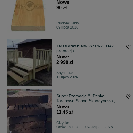
Nowe
90 zł
Ruciane-Nida
09 lipca 2026
Taras drewniany WYPRZEDAŻ
promocja
Nowe
2 999 zł
Spychowo
11 lipca 2026
Super Promocja !!! Deska
Tarasowa Sosna Skandynavia ,
impregnowana ćieśnieniowo - 28
Nowe
mm x 145 mm x 4,8 MB
11,45 zł
Giżycko
Odświeżono dnia 04 sierpnia 2026