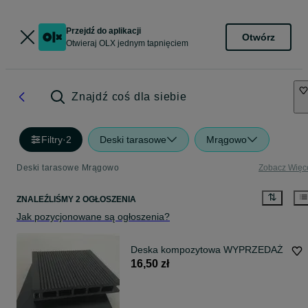
Przejdź do aplikacji
Otwórz
Otwieraj OLX jednym tapnięciem
Znajdź coś dla siebie
Filtry
·
2
Deski tarasowe
Mrągowo
Deski tarasowe Mrągowo
Zobacz Więc
ZNALEŹLIŚMY 2 OGŁOSZENIA
Jak pozycjonowane są ogłoszenia?
Deska kompozytowa WYPRZEDAŻ
16,50 zł