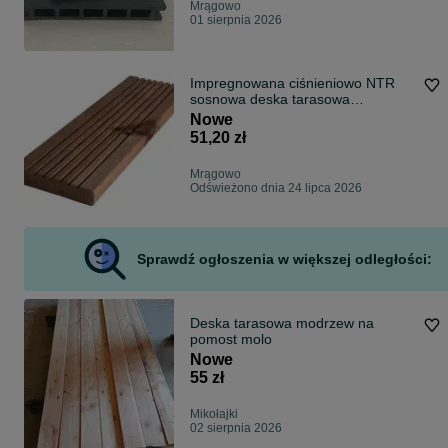
Mrągowo
01 sierpnia 2026
Impregnowana ciśnieniowo NTR
sosnowa deska tarasowa
27x145x4000
Nowe
51,20 zł
Mrągowo
Odświeżono dnia 24 lipca 2026
Sprawdź ogłoszenia w większej odległości:
Deska tarasowa modrzew na
pomost molo
Nowe
55 zł
Mikołajki
02 sierpnia 2026