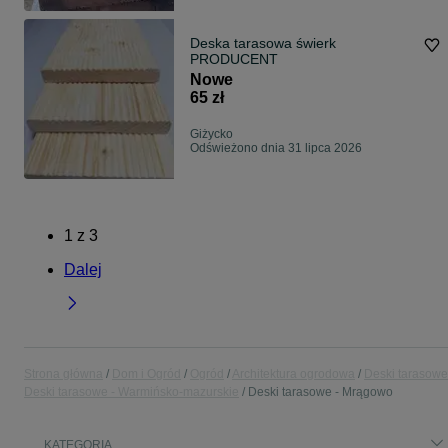
Deska tarasowa świerk
PRODUCENT
Nowe
65 zł
Giżycko
Odświeżono dnia 31 lipca 2026
1
z
3
Dalej
Strona główna
Dom i Ogród
Ogród
Architektura ogrodowa
Deski tarasowe
Deski tarasowe - Warmińsko-mazurskie
Deski tarasowe - Mrągowo
KATEGORIA