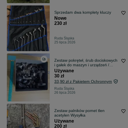
Sprzedam dwa komplety kluczy
Nowe
230 zł
Ruda Śląska
25 lipca 2026
Zestaw pokręteł, śrub dociskowych
i gałek do maszyn i urządzeń /
mebli
Używane
30 zł
33,90 zł z Pakietem Ochronnym
Ruda Śląska
26 lipca 2026
Zestaw palników pomet tlen
acetylen Wysyłka
Używane
200 zł