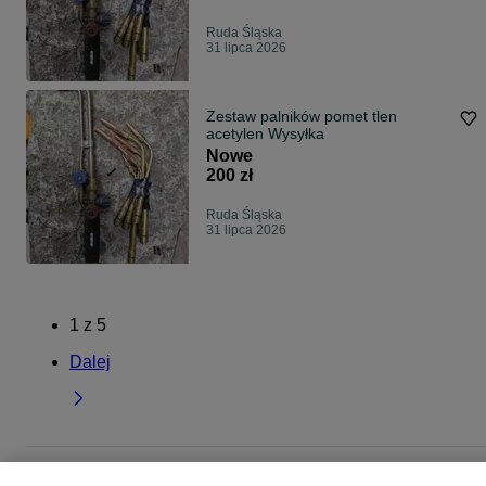
Ruda Śląska
31 lipca 2026
Zestaw palników pomet tlen
acetylen Wysyłka
Nowe
200 zł
Ruda Śląska
31 lipca 2026
1
z
5
Dalej
Strona główna
Dom i Ogród
Narzędzia
Zestawy narzędzi
Zestawy narzęd