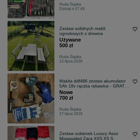
Ruda Śląska
Dzisiaj o 07:49
Zestaw solidnych mebli
ogrodowych z drewna
Używane
500 zł
Ruda Śląska
15 lipca 2026
Makita ddf486 zestaw akumulator
5Ah 18v rączka rękawice - GRATIS
wysyłka
Nowe
700 zł
Ruda Śląska
27 lipca 2026
Zestaw sukienek Luxury Asos
Missguided Zara XXS XS S