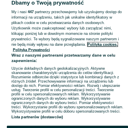
Dbamy o Twoją prywatność
- Śląskie
Zestawy narzędzi - Ruda Śląska
My i nasi
447
partnerzy przechowujemy lub uzyskujemy dostęp do
informacji na urządzeniu, takich jak unikalne identyfikatory w
KATEGORIA
plikach cookie w celu przetwarzania danych osobowych.
Użytkownik może zaakceptować wybory lub zarządzać nimi,
Zobacz Więc
Sprzedaż zestawów narzędzi Ruda Śląska ▶️ Szeroki wybór różnych marek w atrakcyjnych cenach ✅ Nowe i używane ☝ Sprawdź oferty i kupuj na OLX.pl!
klikając poniżej lub w dowolnym momencie na stronie polityki
prywatności. Te wybory będą sygnalizowane naszym partnerom i
nie będą miały wpływu na dane przeglądania.
Polityka cookies,
Mapa kategorii
Polityka Prywatności
Mapa miejscowości
Wraz z naszymi partnerami przetwarzamy dane w celu
zapewnienia:
Mapa ministron
Użycie dokładnych danych geolokalizacyjnych. Aktywne
Popularne wyszukiwania
skanowanie charakterystyki urządzenia do celów identyfikacji.
Rozumienie odbiorców dzięki statystyce lub kombinacji danych z
różnych źródeł. Przechowywanie informacji na urządzeniu lub
dostęp do nich. Pomiar efektywności reklam. Rozwój i ulepszanie
usług. Tworzenie profili w celu personalizacji treści. Tworzenie
profili w celu spersonalizowanych reklam. Wykorzystywanie
ograniczonych danych do wyboru reklam. Wykorzystywanie
ograniczonych danych do wyboru treści. Pomiar efektywności
treści. Wykorzystanie profili do wyboru spersonalizowanych reklam.
Wykorzystywanie profili w celu doboru spersonalizowanych treści.
Lista partnerów (dostawców)