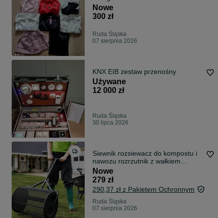
Nowe
300 zł
Ruda Śląska
07 sierpnia 2026
KNX EIB zestaw przenośny
Używane
12 000 zł
Ruda Śląska
30 lipca 2026
Siewnik rozsiewacz do kompostu i
nawozu rozrzutnik z wałkiem
siatkowym duży wydajny
Nowe
279 zł
290,37 zł z Pakietem Ochronnym
Ruda Śląska
07 sierpnia 2026