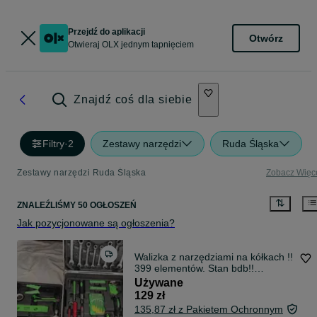
Przejdź do aplikacji
Otwórz
Otwieraj OLX jednym tapnięciem
Znajdź coś dla siebie
Filtry
·
2
Zestawy narzędzi
Ruda Śląska
Zestawy narzędzi Ruda Śląska
Zobacz Więc
ZNALEŹLIŚMY 50 OGŁOSZEŃ
Jak pozycjonowane są ogłoszenia?
Walizka z narzędziami na kółkach !!
399 elementów. Stan bdb!!
Polecam
Używane
129 zł
135,87 zł z Pakietem Ochronnym