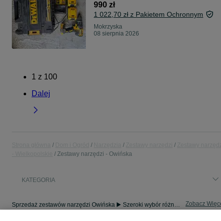
990 zł
1 022,70 zł z Pakietem Ochronnym
Mokrzyska
08 sierpnia 2026
1
z
100
Dalej
Strona główna
Dom i Ogród
Narzędzia
Zestawy narzędzi
Zestawy narzęd
- Wielkopolskie
Zestawy narzędzi - Owińska
KATEGORIA
Zobacz Więc
Sprzedaż zestawów narzędzi Owińska ▶️ Szeroki wybór różnych marek w atrakcyjnych cenach ✅ Nowe i używane ☝ Sprawdź oferty i kupuj na OLX.pl!