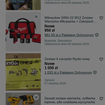
Odświeżono dnia 08 sierpnia 2026
Milwaukee 3494-22 M12 Zestaw
Wiertarko-Wkrętarka + Zakrętarka
Udarowa 12V Brushless 2x 2.0Ah
Nowe
950 zł
981,50 zł z Pakietem Ochronnym
Białystok, Starosielce
Odświeżono dnia 08 sierpnia 2026
Zestaw 4 narzędzi Ryobi nowy
Dostawa gratis
Nowe
1 000 zł
1 033 zł z Pakietem Ochronnym
Zamość
07 sierpnia 2026
Dewalt zestaw wiertarka, szlifierka
kątowa, piła szablasta,wyrzynarka