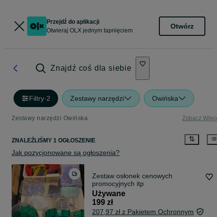
Przejdź do aplikacji
Otwórz
Otwieraj OLX jednym tapnięciem
Znajdź coś dla siebie
Filtry
·
2
Zestawy narzędzi
Owińska
Zestawy narzędzi Owińska
Zobacz Więc
ZNALEŹLIŚMY 1 OGŁOSZENIE
Jak pozycjonowane są ogłoszenia?
Zestaw osłonek cenowych
promocyjnych itp
Używane
199 zł
207,97 zł z Pakietem Ochronnym