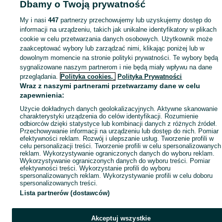
Dbamy o Twoją prywatność
Mapa kategorii
My i nasi
447
partnerzy przechowujemy lub uzyskujemy dostęp do
Mapa miejscowości
informacji na urządzeniu, takich jak unikalne identyfikatory w plikach
Mapa ministron
cookie w celu przetwarzania danych osobowych. Użytkownik może
zaakceptować wybory lub zarządzać nimi, klikając poniżej lub w
Popularne wyszukiwania
dowolnym momencie na stronie polityki prywatności. Te wybory będą
sygnalizowane naszym partnerom i nie będą miały wpływu na dane
przeglądania.
Polityka cookies,
Polityka Prywatności
Wraz z naszymi partnerami przetwarzamy dane w celu
zapewnienia:
Użycie dokładnych danych geolokalizacyjnych. Aktywne skanowanie
charakterystyki urządzenia do celów identyfikacji. Rozumienie
odbiorców dzięki statystyce lub kombinacji danych z różnych źródeł.
Przechowywanie informacji na urządzeniu lub dostęp do nich. Pomiar
efektywności reklam. Rozwój i ulepszanie usług. Tworzenie profili w
celu personalizacji treści. Tworzenie profili w celu spersonalizowanych
reklam. Wykorzystywanie ograniczonych danych do wyboru reklam.
Wykorzystywanie ograniczonych danych do wyboru treści. Pomiar
efektywności treści. Wykorzystanie profili do wyboru
spersonalizowanych reklam. Wykorzystywanie profili w celu doboru
spersonalizowanych treści.
Lista partnerów (dostawców)
Akceptuj wszystkie