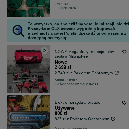
Owińska
19 lipca 2026
To wszystko, co znaleźliśmy w tej lokalizacji, ale dz
Przesyłkom OLX możesz wygodnie kupować
przedmioty z całej Polski. Sprawdź te ogłoszenia z
dostępną przesyłką:
NOWY Mega duży profesjonalny
zestaw Milwaukee
Nowe
2 699 zł
2 749 zł z Pakietem Ochronnym
Sudół Osiedle
Odświeżono dzisiaj o 04:30
Elektro narzędzia erbauer
Dostawa gratis
Używane
800 zł
827 zł z Pakietem Ochronnym
Majdan Zbydniowski