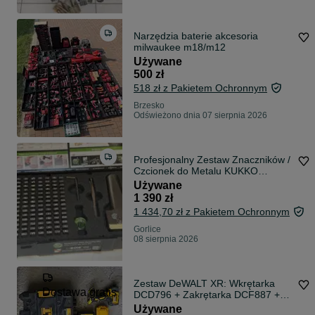
Narzędzia baterie akcesoria
milwaukee m18/m12
Używane
500 zł
518 zł z Pakietem Ochronnym
Brzesko
Odświeżono dnia 07 sierpnia 2026
Profesjonalny Zestaw Znaczników /
Czcionek do Metalu KUKKO
TURNUS 333 – Premium
Używane
1 390 zł
1 434,70 zł z Pakietem Ochronnym
Gorlice
08 sierpnia 2026
Zestaw DeWALT XR: Wkrętarka
Dostawa gratis
DCD796 + Zakrętarka DCF887 +
2x 4Ah + Ładowarka
Używane