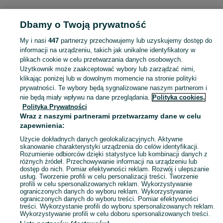
POLSKA » POMORSKIE » GDAŃSK
Dbamy o Twoją prywatność
My i nasi
447
partnerzy przechowujemy lub uzyskujemy dostęp do
KATEGORIA
informacji na urządzeniu, takich jak unikalne identyfikatory w
plikach cookie w celu przetwarzania danych osobowych.
Użytkownik może zaakceptować wybory lub zarządzać nimi,
Zobacz Więc
Sprzedaż zestawów narzędzi Gdańsk ▶️ Szeroki wybór różnych marek w atrakcyjnych cenach ✅ Nowe i używane ☝ Sprawdź oferty i kupuj na OLX.pl!
klikając poniżej lub w dowolnym momencie na stronie polityki
prywatności. Te wybory będą sygnalizowane naszym partnerom i
nie będą miały wpływu na dane przeglądania.
Polityka cookies,
Mapa kategorii
Polityka Prywatności
Mapa miejscowości
Wraz z naszymi partnerami przetwarzamy dane w celu
zapewnienia:
Mapa ministron
Użycie dokładnych danych geolokalizacyjnych. Aktywne
Popularne wyszukiwania
skanowanie charakterystyki urządzenia do celów identyfikacji.
Rozumienie odbiorców dzięki statystyce lub kombinacji danych z
różnych źródeł. Przechowywanie informacji na urządzeniu lub
dostęp do nich. Pomiar efektywności reklam. Rozwój i ulepszanie
usług. Tworzenie profili w celu personalizacji treści. Tworzenie
profili w celu spersonalizowanych reklam. Wykorzystywanie
ograniczonych danych do wyboru reklam. Wykorzystywanie
ograniczonych danych do wyboru treści. Pomiar efektywności
treści. Wykorzystanie profili do wyboru spersonalizowanych reklam.
Wykorzystywanie profili w celu doboru spersonalizowanych treści.