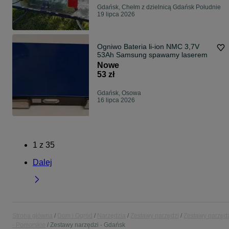
Gdańsk, Chełm z dzielnicą Gdańsk Południe
19 lipca 2026
Ogniwo Bateria li-ion NMC 3,7V
53Ah Samsung spawamy laserem
Nowe
53 zł
Gdańsk, Osowa
16 lipca 2026
1
z
35
Dalej
Strona główna
Dom i Ogród
Narzędzia
Zestawy narzędzi
Zestawy narzęd
- Pomorskie
Zestawy narzędzi - Gdańsk