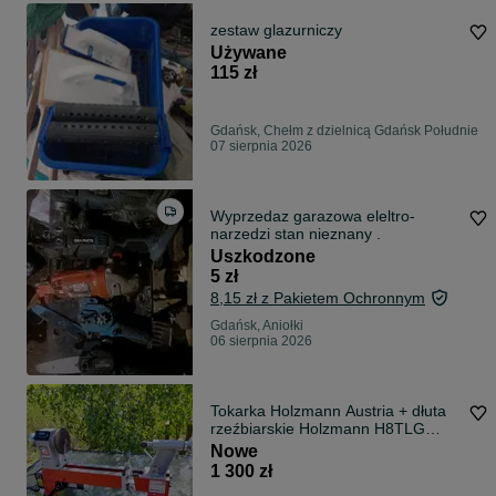
zestaw glazurniczy
Używane
115 zł
Gdańsk, Chełm z dzielnicą Gdańsk Południe
07 sierpnia 2026
Wyprzedaz garazowa eleltro-
narzedzi stan nieznany .
Uszkodzone
5 zł
8,15 zł z Pakietem Ochronnym
Gdańsk, Aniołki
06 sierpnia 2026
Tokarka Holzmann Austria + dłuta
rzeźbiarskie Holzmann H8TLG
zestaw 8 szt
Nowe
1 300 zł