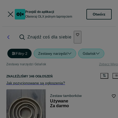
Przejdź do aplikacji
Otwórz
Otwieraj OLX jednym tapnięciem
Znajdź coś dla siebie
Filtry
·
2
Zestawy narzędzi
Gdańsk
Zestawy narzędzi Gdańsk
Zobacz Więc
ZNALEŹLIŚMY 346 OGŁOSZEŃ
Jak pozycjonowane są ogłoszenia?
Zestaw tamborków
Używane
Za darmo