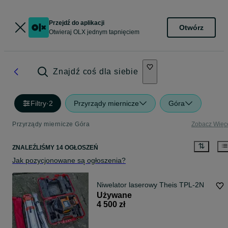
Przejdź do aplikacji
Otwórz
Otwieraj OLX jednym tapnięciem
Znajdź coś dla siebie
Filtry
·
2
Przyrządy miernicze
Góra
Przyrządy miernicze Góra
Zobacz Więc
ZNALEŹLIŚMY 14 OGŁOSZEŃ
Jak pozycjonowane są ogłoszenia?
Niwelator laserowy Theis TPL-2N
Używane
4 500 zł