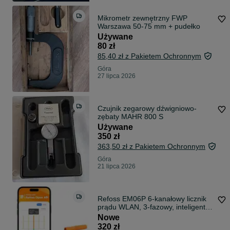
Mikrometr zewnętrzny FWP
Warszawa 50-75 mm + pudełko
Używane
80 zł
85,40 zł z Pakietem Ochronnym
Góra
27 lipca 2026
Czujnik zegarowy dźwigniowo-
zębaty MAHR 800 S
Używane
350 zł
363,50 zł z Pakietem Ochronnym
Góra
21 lipca 2026
Refoss EM06P 6-kanałowy licznik
prądu WLAN, 3-fazowy, inteligentny
miernik do elektrowni balkonowej,
Nowe
instalacji fotowoltaicznej, pompy
320 zł