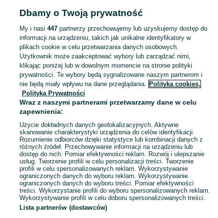
Strona główna
Dom i Ogród
Narzędzia
Przyrządy miernicze
Przyrządy
Dbamy o Twoją prywatność
miernicze - Dolnośląskie
Przyrządy miernicze - Góra
My i nasi
447
partnerzy przechowujemy lub uzyskujemy dostęp do
informacji na urządzeniu, takich jak unikalne identyfikatory w
KATEGORIA
plikach cookie w celu przetwarzania danych osobowych.
Użytkownik może zaakceptować wybory lub zarządzać nimi,
Zobacz Więc
Sprzedaż przyrządów mierniczych Góra ▶️ Szeroki wybór różnych marek w atrakcyjnych cenach ✅ Nowe i używane ☝ Sprawdź oferty i kupuj na OLX.pl!
klikając poniżej lub w dowolnym momencie na stronie polityki
prywatności. Te wybory będą sygnalizowane naszym partnerom i
nie będą miały wpływu na dane przeglądania.
Polityka cookies,
Mapa kategorii
Polityka Prywatności
Mapa miejscowości
Wraz z naszymi partnerami przetwarzamy dane w celu
zapewnienia:
Mapa ministron
Użycie dokładnych danych geolokalizacyjnych. Aktywne
Popularne wyszukiwania
skanowanie charakterystyki urządzenia do celów identyfikacji.
Rozumienie odbiorców dzięki statystyce lub kombinacji danych z
różnych źródeł. Przechowywanie informacji na urządzeniu lub
dostęp do nich. Pomiar efektywności reklam. Rozwój i ulepszanie
usług. Tworzenie profili w celu personalizacji treści. Tworzenie
profili w celu spersonalizowanych reklam. Wykorzystywanie
ograniczonych danych do wyboru reklam. Wykorzystywanie
ograniczonych danych do wyboru treści. Pomiar efektywności
treści. Wykorzystanie profili do wyboru spersonalizowanych reklam.
Wykorzystywanie profili w celu doboru spersonalizowanych treści.
Lista partnerów (dostawców)