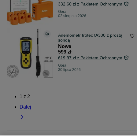
ciepła
332,60 zł z Pakietem Ochronnym
Góra
02 sierpnia 2026
Anemometr trotec tA300 z prostą
sondą
Nowe
599 zł
619,97 zł z Pakietem Ochronnym
Góra
30 lipca 2026
1
z
2
Dalej