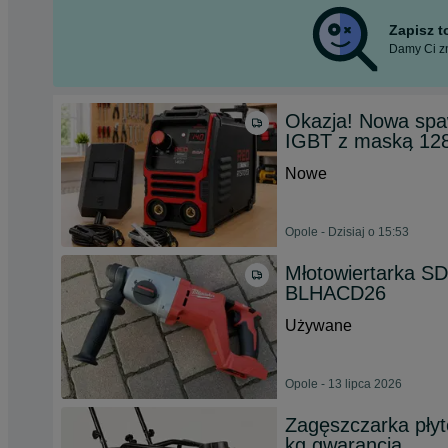
Zapisz 
Damy Ci zn
Okazja! Nowa sp
IGBT z maską 12
Nowe
Opole - Dzisiaj o 15:53
Młotowiertarka S
BLHACD26
Używane
Opole - 13 lipca 2026
Zagęszczarka pły
kg gwarancja