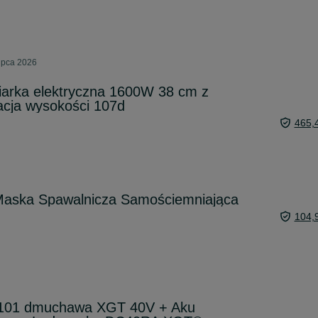
ipca 2026
iarka elektryczna 1600W 38 cm z
acja wysokości 107d
465,
aska Spawalnicza Samościemniająca
104,
101 dmuchawa XGT 40V + Aku