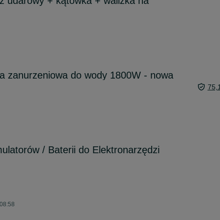
z udarowy + kątówka + walizka na
łka zanurzeniowa do wody 1800W - nowa
75,
latorów / Baterii do Elektronarzędzi
 08:58