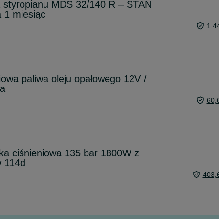
a styropianu MDS 32/140 R – STAN
 1 miesiąc
1 4
owa paliwa oleju opałowego 12V /
wa
60,
ka ciśnieniowa 135 bar 1800W z
w 114d
403,