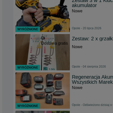
Zestaw 3 w 1 Kluc
akumulator
Nowe
Opole - 20 lipca 2026
WYRÓŻNIONE
Zestaw: 2 x grza
Dostawa gratis
Nowe
Opole - 04 sierpnia 2026
WYRÓŻNIONE
Regeneracja Akumu
Wszystkich Marek
Nowe
Opole - Odświeżono dzisiaj o
WYRÓŻNIONE