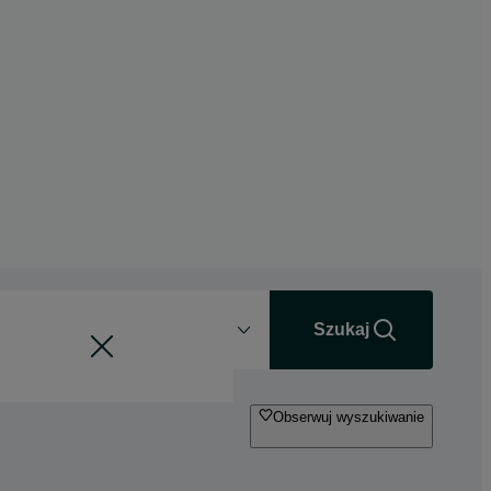
Odległość
+0 km
Szukaj
Obserwuj wyszukiwanie