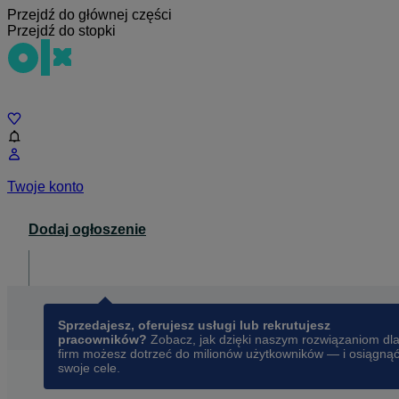
Przejdź do głównej części
Przejdź do stopki
Czat
Twoje konto
Dodaj ogłoszenie
Dla biznesu
opens in a new tab
Sprzedajesz, oferujesz usługi lub rekrutujesz
pracowników?
Zobacz, jak dzięki naszym rozwiązaniom dl
firm możesz dotrzeć do milionów użytkowników — i osiągną
swoje cele.