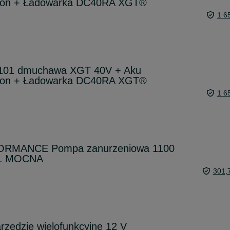
ion + Ładowarka DC40RA XGT®
1 6
101 dmuchawa XGT 40V + Aku
ion + Ładowarka DC40RA XGT®
1 6
RMANCE Pompa zanurzeniowa 1100
A1 MOCNA
301,
zędzie wielofunkcyjne 12 V