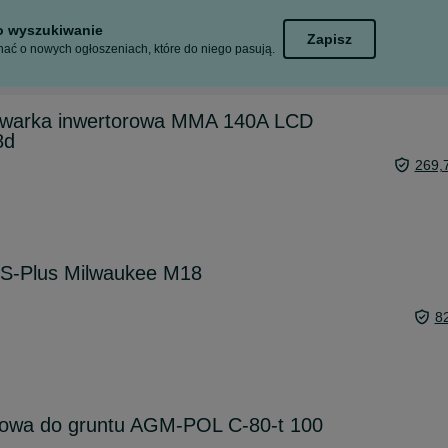
to wyszukiwanie
Zapisz
ać o nowych ogłoszeniach, które do niego pasują.
awarka inwertorowa MMA 140A LCD
8d
269,
DS-Plus Milwaukee M18
8
towa do gruntu AGM-POL C-80-t 100