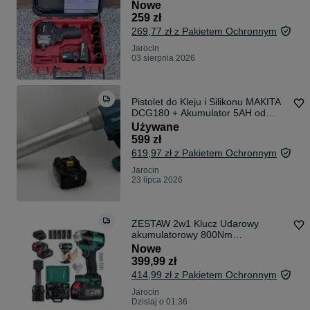
PPDSSA 12 A1 + Aku 5.0Ah
Nowe
259 zł
269,77 zł z Pakietem Ochronnym
Jarocin
03 sierpnia 2026
Pistolet do Kleju i Silikonu MAKITA
DCG180 + Akumulator 5AH od
Loombard Jarocin
Używane
599 zł
619,97 zł z Pakietem Ochronnym
Jarocin
23 lipca 2026
ZESTAW 2w1 Klucz Udarowy
akumulatorowy 800Nm
bezszczotkowy mocny 21V
Nowe
399,99 zł
414,99 zł z Pakietem Ochronnym
Jarocin
Dzisiaj o 01:36