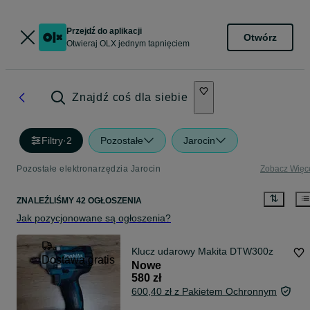
Przejdź do aplikacji
Otwórz
Otwieraj OLX jednym tapnięciem
Znajdź coś dla siebie
Filtry
·
2
Pozostałe
Jarocin
Pozostałe elektronarzędzia Jarocin
Zobacz Więc
ZNALEŹLIŚMY 42 OGŁOSZENIA
Jak pozycjonowane są ogłoszenia?
Klucz udarowy Makita DTW300z
Dostawa gratis
Nowe
580 zł
600,40 zł z Pakietem Ochronnym