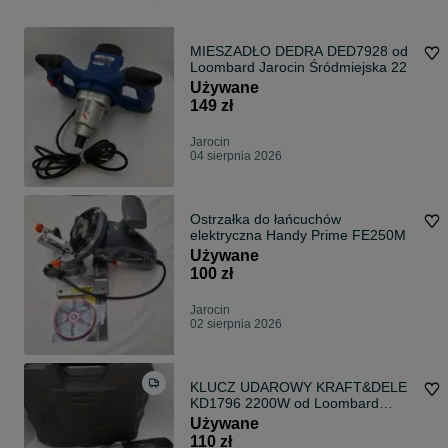
MIESZADŁO DEDRA DED7928 od
Loombard Jarocin Śródmiejska 22
Używane
149 zł
Jarocin
04 sierpnia 2026
Ostrzałka do łańcuchów
elektryczna Handy Prime FE250M
Używane
100 zł
Jarocin
02 sierpnia 2026
KLUCZ UDAROWY KRAFT&DELE
KD1796 2200W od Loombard
Jarocin
Używane
110 zł