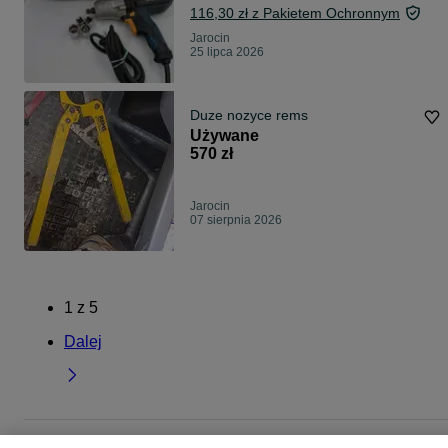
116,30 zł z Pakietem Ochronnym
Jarocin
25 lipca 2026
Duze nozyce rems
Używane
570 zł
Jarocin
07 sierpnia 2026
1
z
5
Dalej
Strona główna
Dom i Ogród
Narzędzia
Elektronarzędzia
Pozostałe