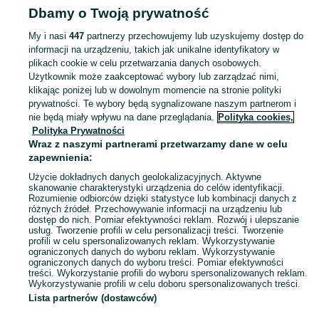
Dbamy o Twoją prywatność
Pozostałe - Wielkopolskie
Pozostałe - Jarocin
My i nasi
447
partnerzy przechowujemy lub uzyskujemy dostęp do
informacji na urządzeniu, takich jak unikalne identyfikatory w
KATEGORIA
plikach cookie w celu przetwarzania danych osobowych.
Użytkownik może zaakceptować wybory lub zarządzać nimi,
Zobacz Więc
Sprzedaż pozostałych elektronarzędzi Jarocin ▶️ Szeroki wybór różnych marek w atrakcyjnych cenach ✅ Nowe i używane ☝ Sprawdź oferty na OLX.pl!
klikając poniżej lub w dowolnym momencie na stronie polityki
prywatności. Te wybory będą sygnalizowane naszym partnerom i
nie będą miały wpływu na dane przeglądania.
Polityka cookies,
Mapa kategorii
Polityka Prywatności
Mapa miejscowości
Wraz z naszymi partnerami przetwarzamy dane w celu
zapewnienia:
Mapa ministron
Użycie dokładnych danych geolokalizacyjnych. Aktywne
Popularne wyszukiwania
skanowanie charakterystyki urządzenia do celów identyfikacji.
Rozumienie odbiorców dzięki statystyce lub kombinacji danych z
różnych źródeł. Przechowywanie informacji na urządzeniu lub
dostęp do nich. Pomiar efektywności reklam. Rozwój i ulepszanie
usług. Tworzenie profili w celu personalizacji treści. Tworzenie
profili w celu spersonalizowanych reklam. Wykorzystywanie
ograniczonych danych do wyboru reklam. Wykorzystywanie
ograniczonych danych do wyboru treści. Pomiar efektywności
treści. Wykorzystanie profili do wyboru spersonalizowanych reklam.
Wykorzystywanie profili w celu doboru spersonalizowanych treści.
Lista partnerów (dostawców)