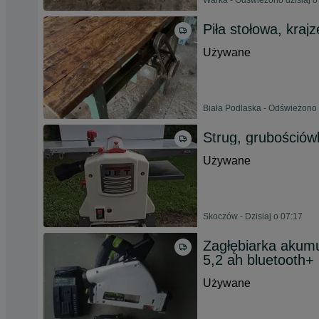
Warka - Odświeżono dzisiaj o
Piła stołowa, kra
Używane
Biała Podlaska - Odświeżono 
Strug, grubościów
Używane
Skoczów - Dzisiaj o 07:17
Zagłębiarka akum
5,2 ah bluetooth+
Używane