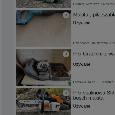
Gdańsk, Wrzeszcz - 06 sierpn
Makita , piła szabl
Używane
Dziadowice - 06 sierpnia 202
Piła Graphite z wa
Używane
Łomianki Dolne - 06 sierpnia
Piła spalinowa St
bosch makita
Używane