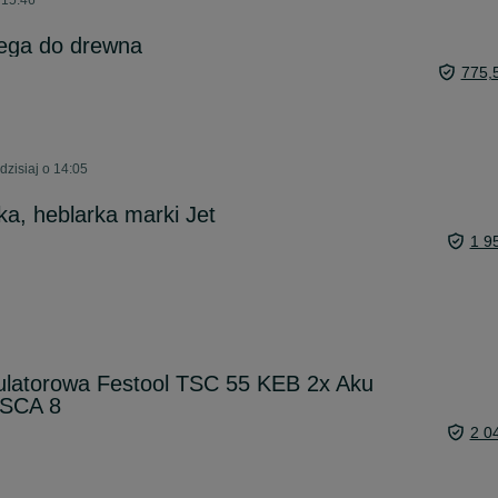
 15:46
jzega do drewna
775,
dzisiaj o 14:05
ka, heblarka marki Jet
1 9
ulatorowa Festool TSC 55 KEB 2x Aku
 SCA 8
2 0