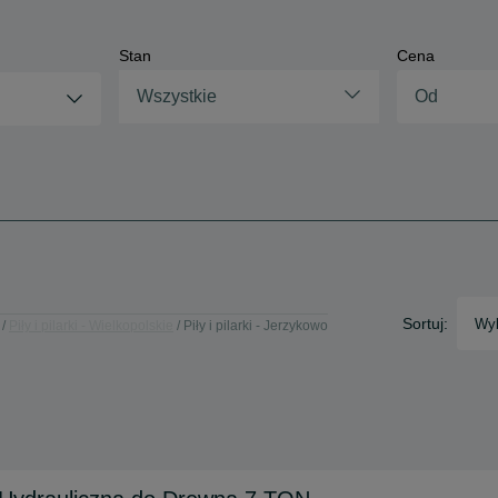
Stan
Cena
Wszystkie
Sortuj:
Wyb
Piły i pilarki - Wielkopolskie
Piły i pilarki - Jerzykowo