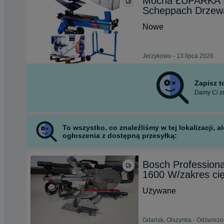
Mocna ŁUPARKA H
Scheppach Drzew
Nowe
Jerzykowo - 13 lipca 2026
Zapisz 
Damy Ci zn
To wszystko, co znaleźliśmy w tej lokalizacji,
ogłoszenia z dostępną przesyłką:
Bosch Profession
1600 W/zakres cię
Używane
Gdańsk, Olszynka - Odświeżon