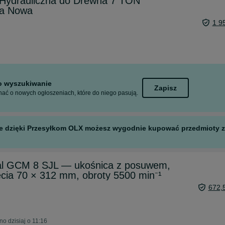
ydrauliczna do Drewna 7 TON
a Nowa
1 9
to wyszukiwanie
Zapisz
ać o nowych ogłoszeniach, które do niego pasują.
 ale dzięki Przesyłkom OLX możesz wygodnie kupować przedmioty z 
al GCM 8 SJL — ukośnica z posuwem,
cia 70 × 312 mm, obroty 5500 min⁻¹
672,
o dzisiaj o 11:16