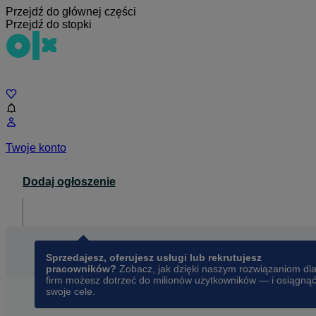
Przejdź do głównej części
Przejdź do stopki
Czat
Twoje konto
Dodaj ogłoszenie
Dla biznesu
opens in a new tab
Sprzedajesz, oferujesz usługi lub rekrutujesz
pracowników?
Zobacz, jak dzięki naszym rozwiązaniom dl
firm możesz dotrzeć do milionów użytkowników — i osiągną
swoje cele.