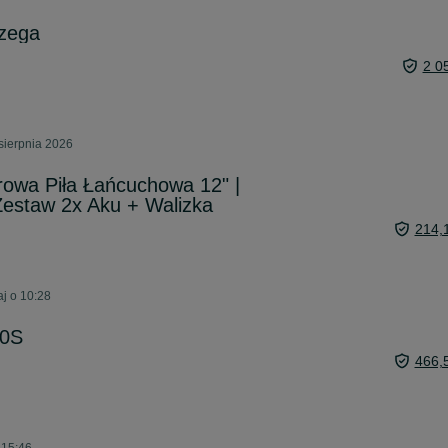
jzega
2 0
sierpnia 2026
wa Piła Łańcuchowa 12" |
Zestaw 2x Aku + Walizka
214,
aj o 10:28
00S
466,