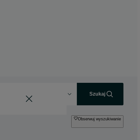
Odległość
+0 km
Szukaj
Obserwuj wyszukiwanie