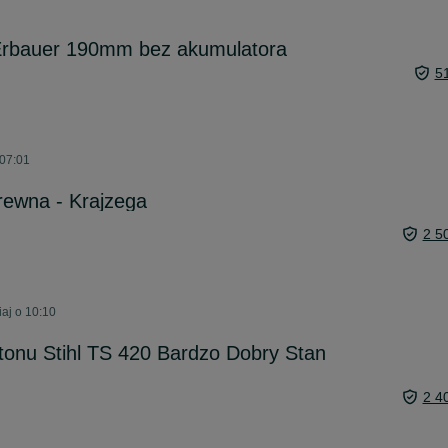
 Erbauer 190mm bez akumulatora
5
 07:01
drewna - Krajzega
2 5
aj o 10:10
tonu Stihl TS 420 Bardzo Dobry Stan
2 4