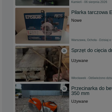
Kamień - 06 sierpnia 2026
Pilarka tarczowa
Dostawa gratis
Nowe
Warszawa, Ochota - Dzisiaj o
Sprzęt do cięcia 
Używane
Włocławek - Odświeżono dzisi
Przecinarka do be
350 mm
Używane