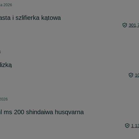
ia 2026
asta i szlifierka kątowa
301,
6
lizką
1
 2026
ihl ms 200 shindaiwa husqvarna
1 1