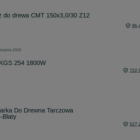
cz do drewa CMT 150x3,0/30 Z12
85,
ierpnia 2026
 KGS 254 1800W
722,
arka Do Drewna Tarczowa
-Blaty
527,