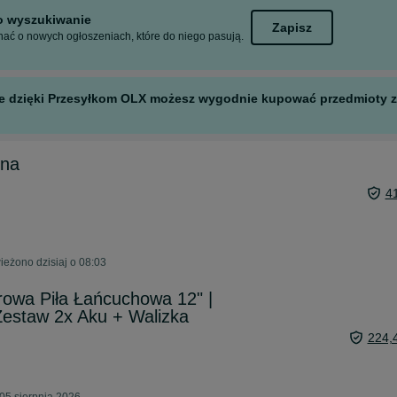
to wyszukiwanie
Zapisz
ać o nowych ogłoszeniach, które do niego pasują.
 ale dzięki Przesyłkom OLX możesz wygodnie kupować przedmioty z 
cna
4
ieżono dzisiaj o 08:03
wa Piła Łańcuchowa 12" |
Zestaw 2x Aku + Walizka
224,