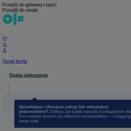
Przejdź do głównej części
Przejdź do stopki
Czat
Twoje konto
Dodaj ogłoszenie
Dla biznesu
opens in a new tab
Sprzedajesz, oferujesz usługi lub rekrutujesz
pracowników?
Zobacz, jak dzięki naszym rozwiązaniom dl
firm możesz dotrzeć do milionów użytkowników — i osiągną
swoje cele.