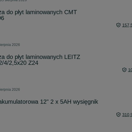
05 sierpnia 2026
cza do płyt laminowanych CMT
96
157,
ierpnia 2026
cza do płyt laminowanych LEITZ
2/4/2,5x20 Z24
1
ierpnia 2026
 akumulatorowa 12" 2 x 5AH wysięgnik
310,