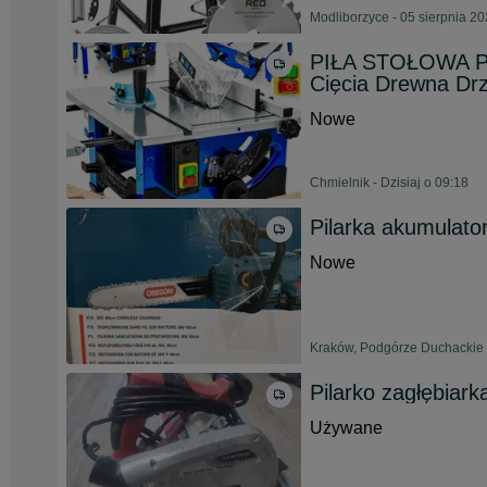
Modliborzyce - 05 sierpnia 2
PIŁA STOŁOWA P
Cięcia Drewna Dr
Nowe
Chmielnik - Dzisiaj o 09:18
Pilarka akumulato
Nowe
Kraków, Podgórze Duchackie 
Pilarko zagłębiark
Używane