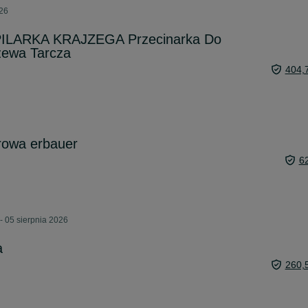
026
ILARKA KRAJZEGA Przecinarka Do
zewa Tarcza
404,
rowa erbauer
6
- 05 sierpnia 2026
a
260,