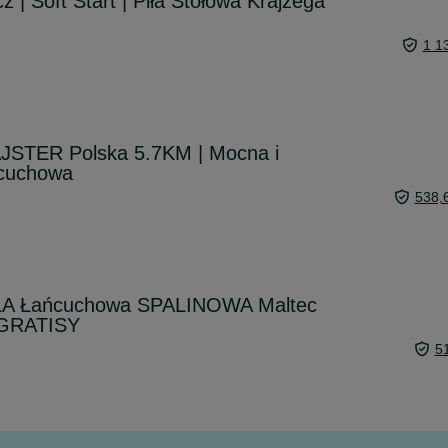
 | Soft Start | Piła Stołowa Krajzega
1 1
AJSTER Polska 5.7KM | Mocna i
ńcuchowa
538,
A Łańcuchowa SPALINOWA Maltec
 GRATISY
5