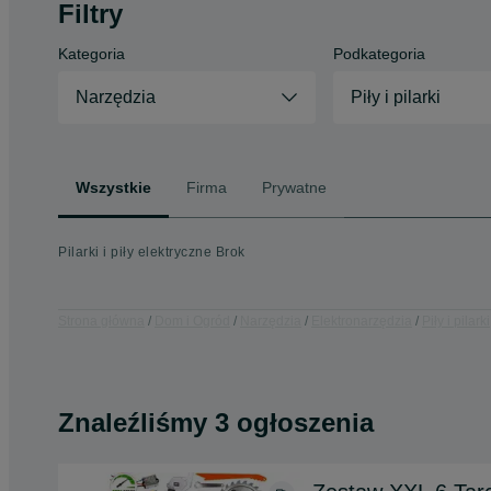
Filtry
Kategoria
Podkategoria
Narzędzia
Piły i pilarki
Wszystkie
Firma
Prywatne
Pilarki i piły elektryczne Brok
Strona główna
Dom i Ogród
Narzędzia
Elektronarzędzia
Piły i pilarki
Znaleźliśmy 3 ogłoszenia