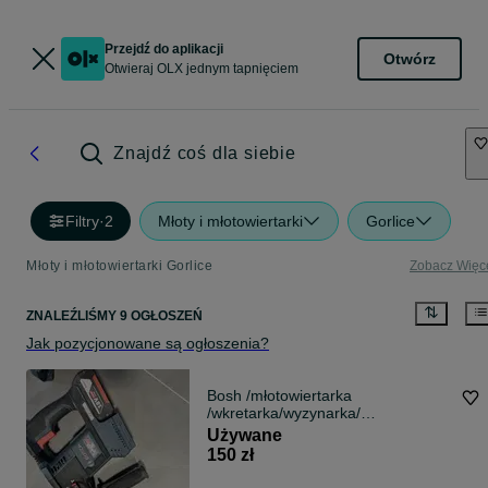
Przejdź do aplikacji
Otwórz
Otwieraj OLX jednym tapnięciem
Znajdź coś dla siebie
Filtry
·
2
Młoty i młotowiertarki
Gorlice
Młoty i młotowiertarki Gorlice
Zobacz Więc
ZNALEŹLIŚMY 9 OGŁOSZEŃ
Jak pozycjonowane są ogłoszenia?
Bosh /młotowiertarka
/wkretarka/wyzynarka/
ładowarka/baterie
Używane
150 zł