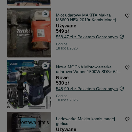
Młot udarowy MAKITA Makita
M8600 HEX 2019r Komis Madej
gorlice
Używane
549 zł
568,47 zł z Pakietem Ochronnym
Gorlice
18 lipca 2026
Nowa MOCNA Młotowiertarka
udarowa Wuber 1500W SDS+ 6J
Remont Budowa
Nowe
530 zł
548,90 zł z Pakietem Ochronnym
Gorlice
18 lipca 2026
Ładowarka Makita komis madej
Dostawa gratis
gorlice
Używane