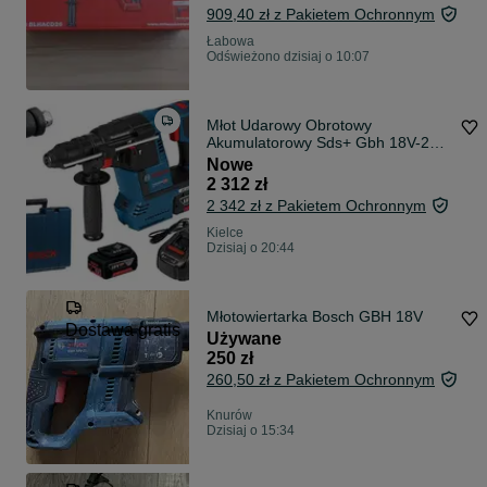
909,40 zł z Pakietem Ochronnym
Łabowa
Odświeżono dzisiaj o 10:07
Młot Udarowy Obrotowy
Akumulatorowy Sds+ Gbh 18V-26 F
2*6.0A Bosch
Nowe
2 312 zł
2 342 zł z Pakietem Ochronnym
Kielce
Dzisiaj o 20:44
Młotowiertarka Bosch GBH 18V
Dostawa gratis
Używane
250 zł
260,50 zł z Pakietem Ochronnym
Knurów
Dzisiaj o 15:34