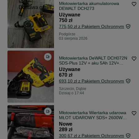
Młotowiertarka akumulatorowa
Dostawa gratis
DEWALT DCH273
Używane
750 zł
775,50 zł z Pakietem Ochronnym
Podgórze
03 sierpnia 2026
Młotowiertarka DeWALT DCH072N
SDS-Plus 12V + aku 5Ah 12V+
ładowarka
Używane
670 zł
693,10 zł z Pakietem Ochronnym
Szczecin, Dąbie
Dzisiaj o 17:44
Młotowiertarka Wiertarka udarowa
MŁOT UDAROWY SDS+ 2600W
DELPHI
Nowe
289 zł
300,67 zł z Pakietem Ochronnym