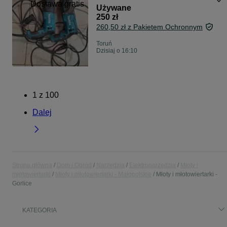
Dostawa gratis
Używane
250 zł
260,50 zł z Pakietem Ochronnym
Toruń
Dzisiaj o 16:10
1
z
100
Dalej
Strona główna
Dom i Ogród
Narzędzia
Elektronarzędzia
Młoty i
młotowiertarki
Młoty i młotowiertarki - Małopolskie
Młoty i młotowiertarki -
Gorlice
KATEGORIA