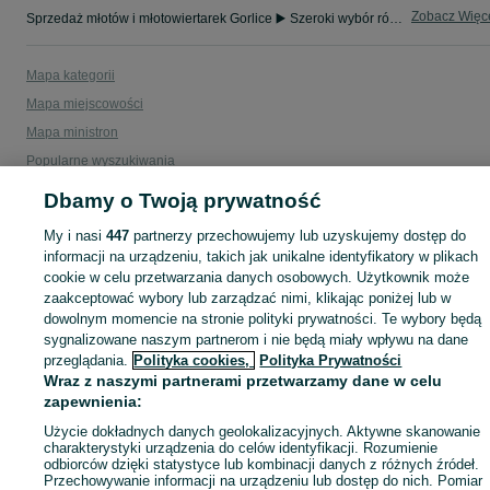
Zobacz Więc
Sprzedaż młotów i młotowiertarek Gorlice ▶️ Szeroki wybór różnych marek w atrakcyjnych cenach ✅ Nowe i używane ☝ Sprawdź oferty i kupuj na OLX.pl!
Mapa kategorii
Mapa miejscowości
Mapa ministron
Popularne wyszukiwania
Dbamy o Twoją prywatność
My i nasi
447
partnerzy przechowujemy lub uzyskujemy dostęp do
informacji na urządzeniu, takich jak unikalne identyfikatory w plikach
cookie w celu przetwarzania danych osobowych. Użytkownik może
zaakceptować wybory lub zarządzać nimi, klikając poniżej lub w
dowolnym momencie na stronie polityki prywatności. Te wybory będą
sygnalizowane naszym partnerom i nie będą miały wpływu na dane
przeglądania.
Polityka cookies,
Polityka Prywatności
Wraz z naszymi partnerami przetwarzamy dane w celu
zapewnienia:
Użycie dokładnych danych geolokalizacyjnych. Aktywne skanowanie
charakterystyki urządzenia do celów identyfikacji. Rozumienie
odbiorców dzięki statystyce lub kombinacji danych z różnych źródeł.
Przechowywanie informacji na urządzeniu lub dostęp do nich. Pomiar