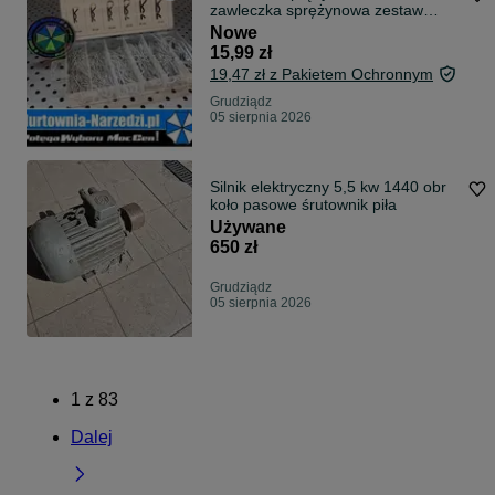
zawleczka sprężynowa zestaw
zawleczek spręzynowych
Nowe
15,99 zł
19,47 zł z Pakietem Ochronnym
Grudziądz
05 sierpnia 2026
Silnik elektryczny 5,5 kw 1440 obr
koło pasowe śrutownik piła
Używane
650 zł
Grudziądz
05 sierpnia 2026
1
z
83
Dalej