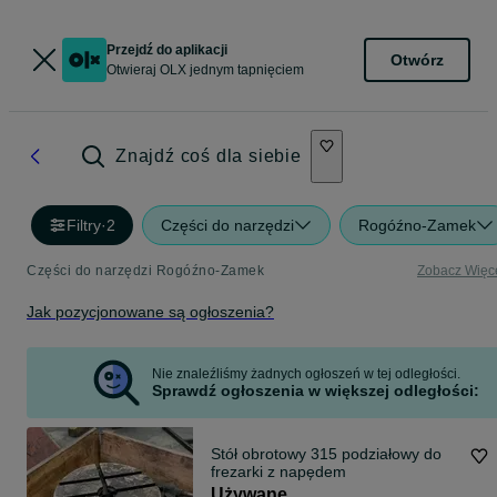
Przejdź do aplikacji
Otwórz
Otwieraj OLX jednym tapnięciem
Znajdź coś dla siebie
Filtry
·
2
Części do narzędzi
Rogóźno-Zamek
Części do narzędzi Rogóźno-Zamek
Zobacz Więc
Jak pozycjonowane są ogłoszenia?
Nie znaleźliśmy żadnych ogłoszeń w tej odległości.
Sprawdź ogłoszenia w większej odległości:
Stół obrotowy 315 podziałowy do
frezarki z napędem
Używane