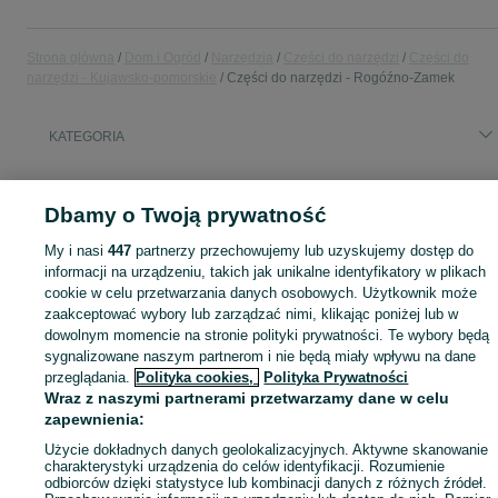
Strona główna
Dom i Ogród
Narzędzia
Części do narzędzi
Części do
narzędzi - Kujawsko-pomorskie
Części do narzędzi - Rogóźno-Zamek
KATEGORIA
Zobacz Więc
Sprzedaż części do narzędzi Rogóźno-Zamek ▶️ Szeroki wybór różnych marek w atrakcyjnych cenach ✅ Nowe i używane ☝ Sprawdź oferty i kupuj na OLX.pl!
Dbamy o Twoją prywatność
Mapa kategorii
My i nasi
447
partnerzy przechowujemy lub uzyskujemy dostęp do
informacji na urządzeniu, takich jak unikalne identyfikatory w plikach
Mapa miejscowości
cookie w celu przetwarzania danych osobowych. Użytkownik może
Mapa ministron
zaakceptować wybory lub zarządzać nimi, klikając poniżej lub w
dowolnym momencie na stronie polityki prywatności. Te wybory będą
Popularne wyszukiwania
sygnalizowane naszym partnerom i nie będą miały wpływu na dane
przeglądania.
Polityka cookies,
Polityka Prywatności
Wraz z naszymi partnerami przetwarzamy dane w celu
zapewnienia:
Użycie dokładnych danych geolokalizacyjnych. Aktywne skanowanie
charakterystyki urządzenia do celów identyfikacji. Rozumienie
odbiorców dzięki statystyce lub kombinacji danych z różnych źródeł.