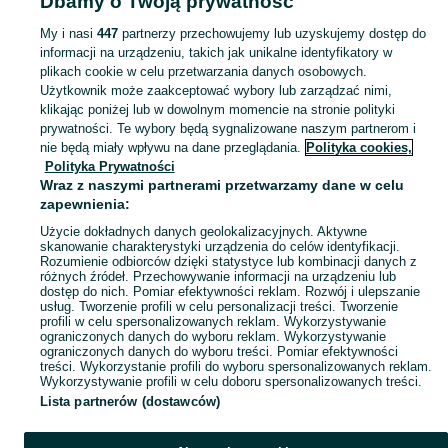
Dbamy o Twoją prywatność
ławy - Podlaskie
Stoliki kawowe i ławy - Suwałki
My i nasi
447
partnerzy przechowujemy lub uzyskujemy dostęp do
informacji na urządzeniu, takich jak unikalne identyfikatory w
KATEGORIA
plikach cookie w celu przetwarzania danych osobowych.
Użytkownik może zaakceptować wybory lub zarządzać nimi,
Zobacz Więc
Sprzedaż stolików kawowych i ław Suwałki ▶️ Szeroki wybór modeli i materiałów ✅ Nowe i używane w atrakcyjnych cenach ☝ Sprawdź oferty na OLX.pl!
klikając poniżej lub w dowolnym momencie na stronie polityki
prywatności. Te wybory będą sygnalizowane naszym partnerom i
nie będą miały wpływu na dane przeglądania.
Polityka cookies,
Mapa kategorii
Polityka Prywatności
Mapa miejscowości
Wraz z naszymi partnerami przetwarzamy dane w celu
zapewnienia:
Mapa ministron
Użycie dokładnych danych geolokalizacyjnych. Aktywne
Popularne wyszukiwania
skanowanie charakterystyki urządzenia do celów identyfikacji.
Rozumienie odbiorców dzięki statystyce lub kombinacji danych z
różnych źródeł. Przechowywanie informacji na urządzeniu lub
dostęp do nich. Pomiar efektywności reklam. Rozwój i ulepszanie
usług. Tworzenie profili w celu personalizacji treści. Tworzenie
profili w celu spersonalizowanych reklam. Wykorzystywanie
ograniczonych danych do wyboru reklam. Wykorzystywanie
ograniczonych danych do wyboru treści. Pomiar efektywności
treści. Wykorzystanie profili do wyboru spersonalizowanych reklam.
Wykorzystywanie profili w celu doboru spersonalizowanych treści.
Lista partnerów (dostawców)