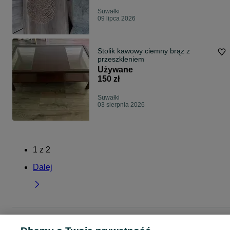
Suwałki
09 lipca 2026
Stolik kawowy ciemny brąz z
przeszkleniem
Używane
150 zł
Suwałki
03 sierpnia 2026
1
z
2
Dalej
Strona główna
Dom i Ogród
Meble
Stoliki kawowe i ławy
Stoliki kawowe i