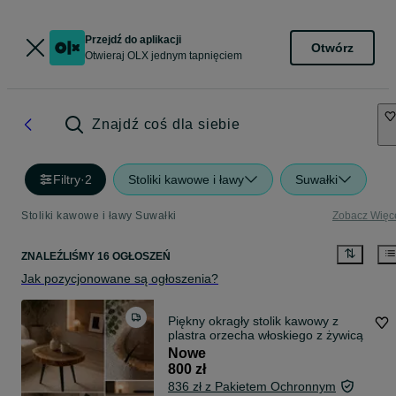
Przejdź do aplikacji
Otwórz
Otwieraj OLX jednym tapnięciem
Znajdź coś dla siebie
Filtry
·
2
Stoliki kawowe i ławy
Suwałki
Stoliki kawowe i ławy Suwałki
Zobacz Więc
ZNALEŹLIŚMY 16 OGŁOSZEŃ
Jak pozycjonowane są ogłoszenia?
Piękny okragły stolik kawowy z
plastra orzecha włoskiego z żywicą
Nowe
800 zł
836 zł z Pakietem Ochronnym