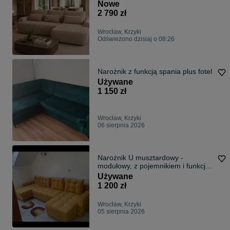
Nowe
2 790 zł
Wrocław, Krzyki
Odświeżono dzisiaj o 08:26
Narożnik z funkcją spania plus fotel
Używane
1 150 zł
Wrocław, Krzyki
06 sierpnia 2026
Narożnik U musztardowy -
modułowy, z pojemnikiem i funkcją
spania
Używane
1 200 zł
Wrocław, Krzyki
05 sierpnia 2026