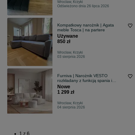
Wrocław, Krzyki
Odświeżono dnia 26 lipca 2026
Kompatkowy narożnik | Agata
meble Tosca | na partere
Używane
850 zł
Wrocław, Krzyki
03 sierpnia 2026
Furniva | Narożnik VESTO
rozkładany z funkcją spania i
pojemnikiem na pościel | Rogówka
Nowe
kanapa sofa narożna sztruks |
1 299 zł
NOWY od producenta | Dostawa
PL
Wrocław, Krzyki
04 sierpnia 2026
1
z
6