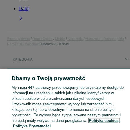
Dalej
Strona główna
Dom i Ogród
Meble
Narożniki
Narożniki - Dolnośląskie
Narożniki - Wrocław
Narożniki - Krzyki
KATEGORIA
Popularne wyszukiwania
Dbamy o Twoją prywatność
narożnik
narożnik z funkcją spania
narożnik za darmo
sofa z funkcją spania
za darmo
kanapa
My i nasi
447
partnerzy przechowujemy lub uzyskujemy dostęp do
informacji na urządzeniu, takich jak unikalne identyfikatory w
plikach cookie w celu przetwarzania danych osobowych.
Zobacz Więc
Sprzedaż narożników Wrocław ▶️ Szeroki wybór kształtów, kolorów i materiałów ✅ Nowe i używane w atrakcyjnych cenach ☝ Sprawdź oferty na OLX.pl!
Użytkownik może zaakceptować wybory lub zarządzać nimi,
klikając poniżej lub w dowolnym momencie na stronie polityki
prywatności. Te wybory będą sygnalizowane naszym partnerom i
Mapa kategorii
nie będą miały wpływu na dane przeglądania.
Polityka cookies,
Polityka Prywatności
Mapa miejscowości