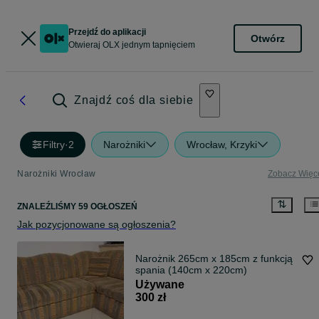
Przejdź do aplikacji
Otwórz
Otwieraj OLX jednym tapnięciem
Znajdź coś dla siebie
Filtry
·
2
Narożniki
Wrocław, Krzyki
Narożniki Wrocław
Zobacz Więc
ZNALEŹLIŚMY 59 OGŁOSZEŃ
Jak pozycjonowane są ogłoszenia?
Narożnik 265cm x 185cm z funkcją
spania (140cm x 220cm)
Używane
300 zł