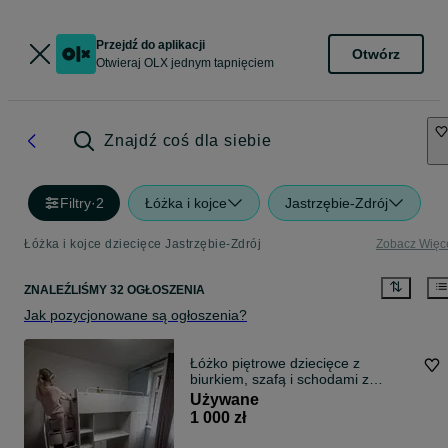
Przejdź do aplikacji
Otwórz
Otwieraj OLX jednym tapnięciem
Znajdź coś dla siebie
Filtry
·
2
Łóżka i kojce
Jastrzębie-Zdrój
Łóżka i kojce dziecięce Jastrzębie-Zdrój
Zobacz Więc
ZNALEŹLIŚMY 32 OGŁOSZENIA
Jak pozycjonowane są ogłoszenia?
Łóżko piętrowe dziecięce z
biurkiem, szafą i schodami z
szufladami | Stan bardzo dobry
Używane
1 000 zł