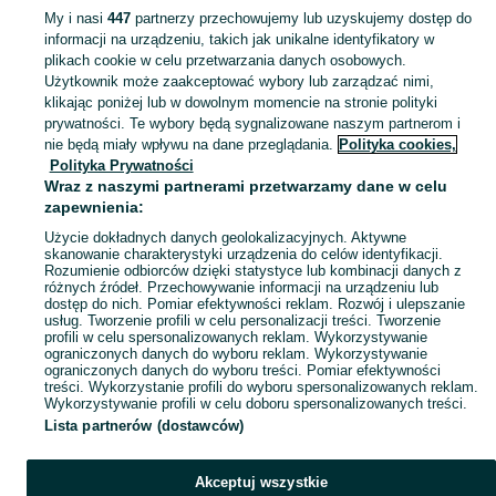
My i nasi
447
partnerzy przechowujemy lub uzyskujemy dostęp do
informacji na urządzeniu, takich jak unikalne identyfikatory w
KATEGORIA
plikach cookie w celu przetwarzania danych osobowych.
Użytkownik może zaakceptować wybory lub zarządzać nimi,
Zobacz Więc
Sprzedaż łóżek i kojców dla dzieci Jastrzębie-Zdrój ▶️ Szeroki wybór modeli i materiałów ✅ Nowe i używane w atrakcyjnych cenach ☝ Sprawdź oferty na OLX.pl!
klikając poniżej lub w dowolnym momencie na stronie polityki
prywatności. Te wybory będą sygnalizowane naszym partnerom i
nie będą miały wpływu na dane przeglądania.
Polityka cookies,
Mapa kategorii
Polityka Prywatności
Mapa miejscowości
Wraz z naszymi partnerami przetwarzamy dane w celu
zapewnienia:
Mapa ministron
Użycie dokładnych danych geolokalizacyjnych. Aktywne
Popularne wyszukiwania
skanowanie charakterystyki urządzenia do celów identyfikacji.
Rozumienie odbiorców dzięki statystyce lub kombinacji danych z
różnych źródeł. Przechowywanie informacji na urządzeniu lub
dostęp do nich. Pomiar efektywności reklam. Rozwój i ulepszanie
usług. Tworzenie profili w celu personalizacji treści. Tworzenie
profili w celu spersonalizowanych reklam. Wykorzystywanie
ograniczonych danych do wyboru reklam. Wykorzystywanie
ograniczonych danych do wyboru treści. Pomiar efektywności
treści. Wykorzystanie profili do wyboru spersonalizowanych reklam.
Wykorzystywanie profili w celu doboru spersonalizowanych treści.
Lista partnerów (dostawców)
Akceptuj wszystkie