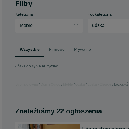
Filtry
Kategoria
Podkategoria
Meble
Łóżka
Wszystkie
Firmowe
Prywatne
Łóżka do sypialni Żywiec
Strona główna
Dom i Ogród
Meble
Łóżka
Łóżka - Śląskie
Łóżka - 
Znaleźliśmy 22 ogłoszenia