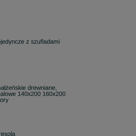
jedyncze z szufladami
ałżeńskie drewniane,
talowe 140x200 160x200
ory
resola