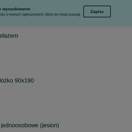
to wyszukiwanie
Zapisz
ać o nowych ogłoszeniach, które do niego pasują.
telażem
łóżko 90x190
 jednoosobowe (jesion)