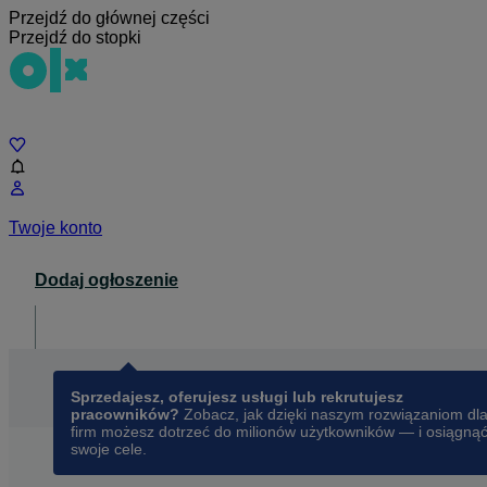
Przejdź do głównej części
Przejdź do stopki
Czat
Twoje konto
Dodaj ogłoszenie
Dla biznesu
opens in a new tab
Sprzedajesz, oferujesz usługi lub rekrutujesz
pracowników?
Zobacz, jak dzięki naszym rozwiązaniom dl
firm możesz dotrzeć do milionów użytkowników — i osiągną
swoje cele.