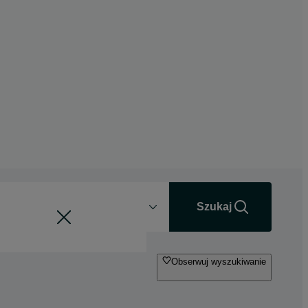
Odległość
+0 km
Szukaj
Obserwuj wyszukiwanie