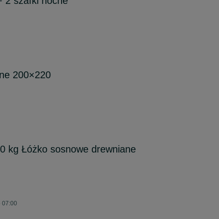
 2 szafki nocne
lne 200×220
kg Łóżko sosnowe drewniane
o 07:00