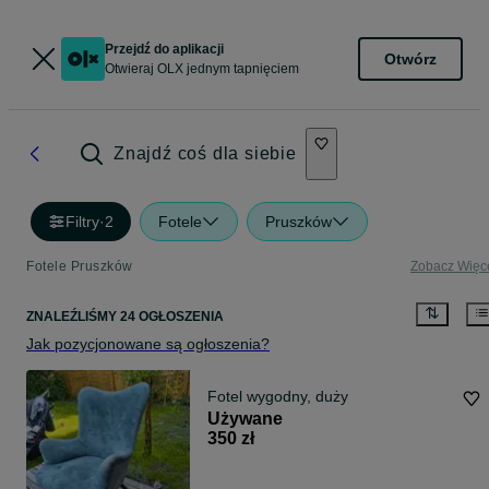
Przejdź do aplikacji
Otwórz
Otwieraj OLX jednym tapnięciem
Znajdź coś dla siebie
Filtry
·
2
Fotele
Pruszków
Fotele Pruszków
Zobacz Więc
ZNALEŹLIŚMY 24 OGŁOSZENIA
Jak pozycjonowane są ogłoszenia?
Fotel wygodny, duży
Używane
350 zł