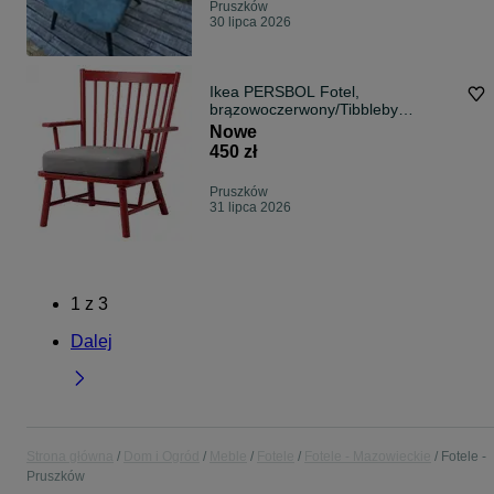
Pruszków
30 lipca 2026
Ikea PERSBOL Fotel,
brązowoczerwony/Tibbleby
beżowy/szary
Nowe
450 zł
Pruszków
31 lipca 2026
1
z
3
Dalej
Strona główna
Dom i Ogród
Meble
Fotele
Fotele - Mazowieckie
Fotele -
Pruszków