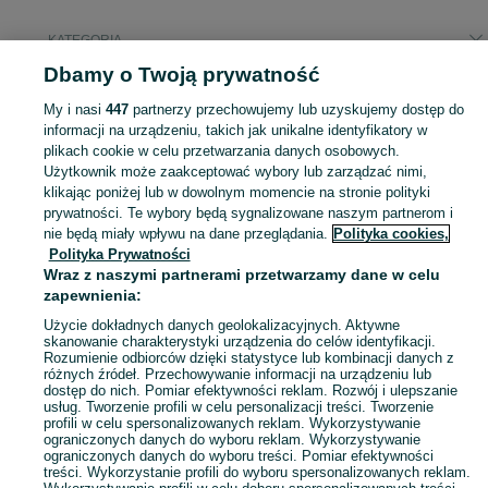
KATEGORIA
Dbamy o Twoją prywatność
Popularne wyszukiwania
My i nasi
447
partnerzy przechowujemy lub uzyskujemy dostęp do
fotel gamingowy
fotel uszak
informacji na urządzeniu, takich jak unikalne identyfikatory w
plikach cookie w celu przetwarzania danych osobowych.
Użytkownik może zaakceptować wybory lub zarządzać nimi,
Zobacz Więc
Sprzedaż foteli Pruszków ▶️ Szeroki wybór modeli, kolorów i materiałów ✅ Nowe i używane w atrakcyjnych cenach ☝ Sprawdź oferty i kupuj na OLX.pl!
klikając poniżej lub w dowolnym momencie na stronie polityki
prywatności. Te wybory będą sygnalizowane naszym partnerom i
nie będą miały wpływu na dane przeglądania.
Polityka cookies,
Mapa kategorii
Polityka Prywatności
Mapa miejscowości
Wraz z naszymi partnerami przetwarzamy dane w celu
zapewnienia:
Mapa ministron
Popularne wyszukiwania
Użycie dokładnych danych geolokalizacyjnych. Aktywne
skanowanie charakterystyki urządzenia do celów identyfikacji.
Rozumienie odbiorców dzięki statystyce lub kombinacji danych z
różnych źródeł. Przechowywanie informacji na urządzeniu lub
dostęp do nich. Pomiar efektywności reklam. Rozwój i ulepszanie
usług. Tworzenie profili w celu personalizacji treści. Tworzenie
profili w celu spersonalizowanych reklam. Wykorzystywanie
ograniczonych danych do wyboru reklam. Wykorzystywanie
ograniczonych danych do wyboru treści. Pomiar efektywności
treści. Wykorzystanie profili do wyboru spersonalizowanych reklam.