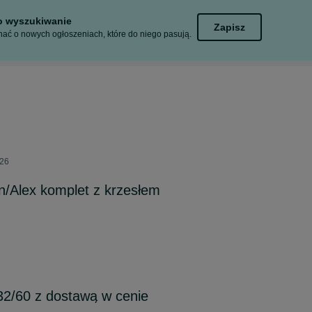
to wyszukiwanie
Zapisz
ać o nowych ogłoszeniach, które do niego pasują.
026
n/Alex komplet z krzesłem
132/60 z dostawą w cenie