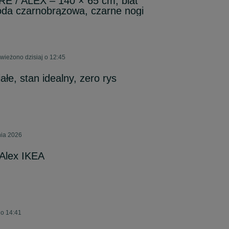
RE / ALEX – 140 × 65 cm, blat
a czarnobrązowa, czarne nogi
ieżono dzisiaj o 12:45
ałe, stan idealny, zero rys
nia 2026
/Alex IKEA
 o 14:41