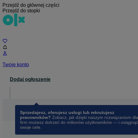
Przejdź do głównej części
Przejdź do stopki
Czat
Twoje konto
Dodaj ogłoszenie
Dla biznesu
opens in a new tab
Sprzedajesz, oferujesz usługi lub rekrutujesz
pracowników?
Zobacz, jak dzięki naszym rozwiązaniom dl
firm możesz dotrzeć do milionów użytkowników — i osiągną
swoje cele.