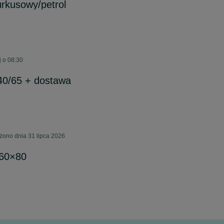
urkusowy/petrol
j o 08:30
140/65 + dostawa
ono dnia 31 lipca 2026
160×80