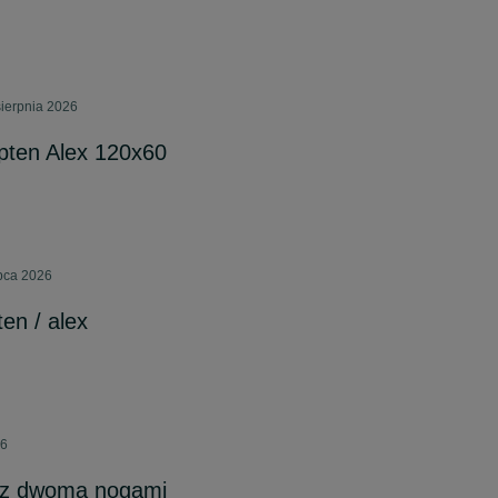
sierpnia 2026
pten Alex 120x60
ipca 2026
ten / alex
26
ka z dwoma nogami