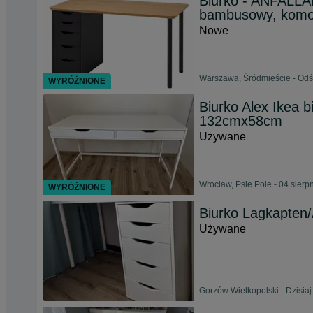
Biurko - ANFALLA
bambusowy, komod
Nowe
Warszawa, Śródmieście - Odśw
WYRÓŻNIONE
Biurko Alex Ikea bi
132cmx58cm
Używane
Wrocław, Psie Pole - 04 sierp
WYRÓŻNIONE
Biurko Lagkapten
Używane
Gorzów Wielkopolski - Dzisiaj