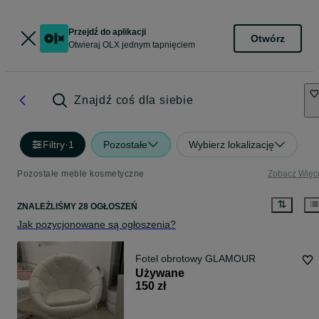
Przejdź do aplikacji
Otwórz
Otwieraj OLX jednym tapnięciem
Znajdź coś dla siebie
Filtry
·
1
Pozostałe
Wybierz lokalizację
Pozostałe meble kosmetyczne
Zobacz Więc
ZNALEŹLIŚMY 28 OGŁOSZEŃ
Jak pozycjonowane są ogłoszenia?
Fotel obrotowy GLAMOUR
Używane
150 zł