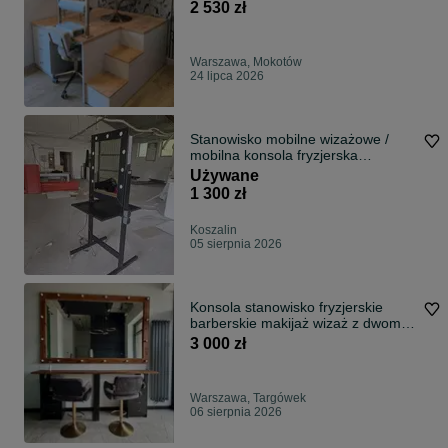
wymiar
2 530 zł
Warszawa, Mokotów
24 lipca 2026
Stanowisko mobilne wizażowe /
mobilna konsola fryzjerska
Hollywood Dual
Używane
1 300 zł
Koszalin
05 sierpnia 2026
Konsola stanowisko fryzjerskie
barberskie makijaż wizaż z dwoma
hokerami drewno
3 000 zł
Warszawa, Targówek
06 sierpnia 2026