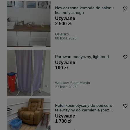
Nowoczesna komoda do salonu
kosmetycznego
Używane
2 500 zł
Osielsko
08 lipca 2026
Parawan medyczny, lightmed
Używane
100 zł
Wrocław, Stare Miasto
27 lipca 2026
Fotel kosmetyczny do pedicure
telewizyjny do karmienia (bez
podestu)
Używane
1 700 zł