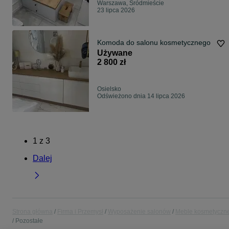
Warszawa, Śródmieście
23 lipca 2026
Komoda do salonu kosmetycznego
Używane
2 800 zł
Osielsko
Odświeżono dnia 14 lipca 2026
1
z
3
Dalej
Strona główna
Firma i Przemysł
Wyposażenie salonów
Meble kosmetyczn
Pozostałe