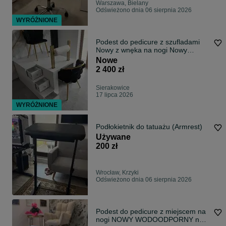
Warszawa, Bielany
Odświeżono dnia 06 sierpnia 2026
WYRÓŻNIONE
Podest do pedicure z szufladami
Nowy z wnęka na nogi Nowy
Wysyłka 48 h
Nowe
2 400 zł
Sierakowice
17 lipca 2026
WYRÓŻNIONE
Podłokietnik do tatuażu (Armrest)
Używane
200 zł
Wrocław, Krzyki
Odświeżono dnia 06 sierpnia 2026
Podest do pedicure z miejscem na
nogi NOWY WODOODPORNY na