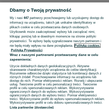
POLSKA
Dbamy o Twoją prywatność
My i nasi
447
partnerzy przechowujemy lub uzyskujemy dostęp do
KATEGORIA
informacji na urządzeniu, takich jak unikalne identyfikatory w
plikach cookie w celu przetwarzania danych osobowych.
Użytkownik może zaakceptować wybory lub zarządzać nimi,
Zobacz Więc
Sprzedaż pozostałych mebli kosmetycznych w Polsce ▶️ Aktualne oferty ✅ Duży wybór produktów w atrakcyjnych cenach ✌ Przeglądaj ogłoszenia online na OLX.pl!
klikając poniżej lub w dowolnym momencie na stronie polityki
prywatności. Te wybory będą sygnalizowane naszym partnerom i
nie będą miały wpływu na dane przeglądania.
Polityka cookies,
Mapa kategorii
Polityka Prywatności
Mapa miejscowości
Wraz z naszymi partnerami przetwarzamy dane w celu
zapewnienia:
Mapa ministron
Użycie dokładnych danych geolokalizacyjnych. Aktywne
Popularne wyszukiwania
skanowanie charakterystyki urządzenia do celów identyfikacji.
Rozumienie odbiorców dzięki statystyce lub kombinacji danych z
różnych źródeł. Przechowywanie informacji na urządzeniu lub
dostęp do nich. Pomiar efektywności reklam. Rozwój i ulepszanie
usług. Tworzenie profili w celu personalizacji treści. Tworzenie
profili w celu spersonalizowanych reklam. Wykorzystywanie
ograniczonych danych do wyboru reklam. Wykorzystywanie
ograniczonych danych do wyboru treści. Pomiar efektywności
treści. Wykorzystanie profili do wyboru spersonalizowanych reklam.
Wykorzystywanie profili w celu doboru spersonalizowanych treści.
Lista partnerów (dostawców)