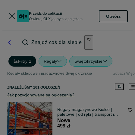
Przejdź do aplikacji
Otwórz
Otwieraj OLX jednym tapnięciem
Znajdź coś dla siebie
Filtry
·
2
Regały
Świętokrzyskie
Regały sklepowe i magazynowe Świętokrzyskie
Zobacz Więc
ZNALEŹLIŚMY 101 OGŁOSZEŃ
Jak pozycjonowane są ogłoszenia?
Regały magazynowe Kielce |
paletowe | od ręki | transport i
montaż
Nowe
499 zł