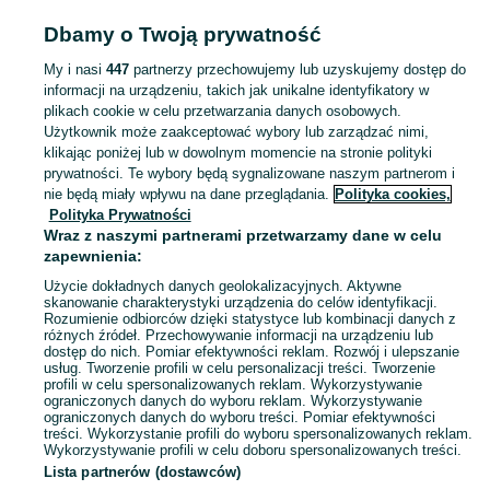
Popularne wyszukiwania
Dbamy o Twoją prywatność
regały magazynowe
regał
regał magazynowy
My i nasi
447
partnerzy przechowujemy lub uzyskujemy dostęp do
informacji na urządzeniu, takich jak unikalne identyfikatory w
plikach cookie w celu przetwarzania danych osobowych.
Zobacz Więc
Sprzedaż regałów sklepowych i magazynowych Świętokrzyskie ▶️ Aktualne oferty ✅ Duży wybór produktów w atrakcyjnych cenach ✌ Znajdź ogłoszenia na OLX.pl!
Użytkownik może zaakceptować wybory lub zarządzać nimi,
klikając poniżej lub w dowolnym momencie na stronie polityki
prywatności. Te wybory będą sygnalizowane naszym partnerom i
Mapa kategorii
nie będą miały wpływu na dane przeglądania.
Polityka cookies,
Mapa miejscowości
Polityka Prywatności
Mapa ministron
Wraz z naszymi partnerami przetwarzamy dane w celu
zapewnienia:
Popularne wyszukiwania
Użycie dokładnych danych geolokalizacyjnych. Aktywne
skanowanie charakterystyki urządzenia do celów identyfikacji.
Rozumienie odbiorców dzięki statystyce lub kombinacji danych z
różnych źródeł. Przechowywanie informacji na urządzeniu lub
dostęp do nich. Pomiar efektywności reklam. Rozwój i ulepszanie
usług. Tworzenie profili w celu personalizacji treści. Tworzenie
profili w celu spersonalizowanych reklam. Wykorzystywanie
ograniczonych danych do wyboru reklam. Wykorzystywanie
ograniczonych danych do wyboru treści. Pomiar efektywności
treści. Wykorzystanie profili do wyboru spersonalizowanych reklam.
Wykorzystywanie profili w celu doboru spersonalizowanych treści.
Lista partnerów (dostawców)