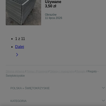
Używane
3,50 zł
Obrazów
11 lipca 2026
1
z
11
Dalej
Strona główna
Firma i Przemysł
Sklepy i magazyny
Regały
Regały -
Świętokrzyskie
POLSKA » ŚWIĘTOKRZYSKIE
KATEGORIA