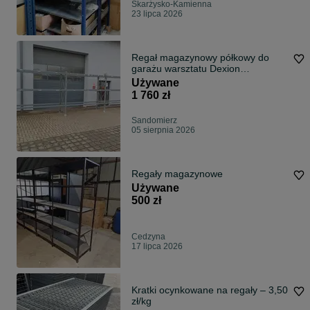
Skarżysko-Kamienna
23 lipca 2026
Regał magazynowy półkowy do
garażu warsztatu Dexion
250x80cm
Używane
1 760 zł
Sandomierz
05 sierpnia 2026
Regały magazynowe
Używane
500 zł
Cedzyna
17 lipca 2026
Kratki ocynkowane na regały – 3,50
zł/kg