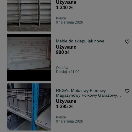
Ocynk Garaż Warsztat
Używane
1 340 zł
Kielce
07 sierpnia 2026
Meble do sklepu jak nowe
Używane
900 zł
Opatów
Dzisiaj o 11:00
REGAŁ Metalowy Firmowy
Magazynowy Półkowy Garażowy
Warsztatowy gł.40cm
Używane
1 395 zł
Kielce
07 sierpnia 2026