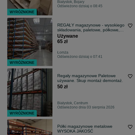
Białystok, Bojary
Odświeżono dzisiaj o 08:45
WYRÓŻNIONE
REGAŁY magazynowe - wysokiego
składowania, paletowe, półkowe,
ramy - trawersy do warsztatów, do
Używane
hal, stoły warsztatowe
65 zł
Łomża
Odświeżono dzisiaj o 07:41
WYRÓŻNIONE
Regały magazynowe Paletowe
używane. Skup montaż demontaż.
50 zł
Białystok, Centrum
Odświeżono dnia 03 sierpnia 2026
WYRÓŻNIONE
Półki magazynowe metalowe
WYSOKA JAKOŚĆ