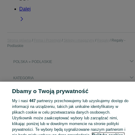
Dalej
Strona główna
Firma i Przemysł
Sklepy i magazyny
Regały
Regały -
Podlaskie
POLSKA » PODLASKIE
KATEGORIA
Dbamy o Twoją prywatność
Popularne wyszukiwania
softbox
My i nasi
447
partnerzy przechowujemy lub uzyskujemy dostęp do
informacji na urządzeniu, takich jak unikalne identyfikatory w
plikach cookie w celu przetwarzania danych osobowych.
Zobacz Więc
Sprzedaż regałów sklepowych i magazynowych Podlaskie ▶️ Aktualne oferty ✅ Duży wybór produktów w atrakcyjnych cenach ✌ Znajdź ogłoszenia na OLX.pl!
Użytkownik może zaakceptować wybory lub zarządzać nimi,
klikając poniżej lub w dowolnym momencie na stronie polityki
prywatności. Te wybory będą sygnalizowane naszym partnerom i
Mapa kategorii