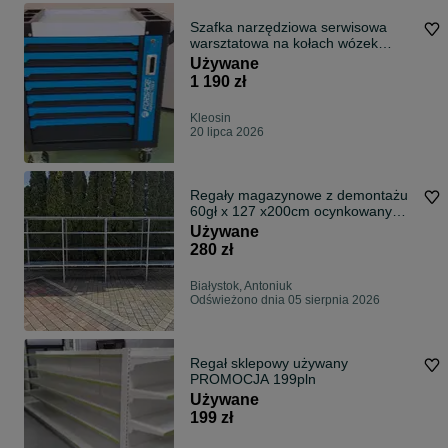
Szafka narzędziowa serwisowa
warsztatowa na kołach wózek
narzędziowy
Używane
1 190 zł
Kleosin
20 lipca 2026
Regały magazynowe z demontażu
60gł x 127 x200cm ocynkowany
używane
Używane
280 zł
Białystok, Antoniuk
Odświeżono dnia 05 sierpnia 2026
Regał sklepowy używany
PROMOCJA 199pln
Używane
199 zł