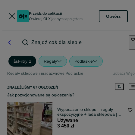
Przejdź do aplikacji
Otwórz
Otwieraj OLX jednym tapnięciem
Znajdź coś dla siebie
Filtry
·
2
Regały
Podlaskie
Regały sklepowe i magazynowe Podlaskie
Zobacz Więc
ZNALEŹLIŚMY 67 OGŁOSZEŃ
Jak pozycjonowane są ogłoszenia?
Wyposażenie sklepu – regały
ekspozycyjne + lada sklepowa |
Białystok
Używane
3 450 zł