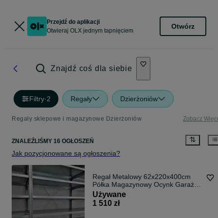
Przejdź do aplikacji
Otwórz
Otwieraj OLX jednym tapnięciem
Znajdź coś dla siebie
Filtry
·
2
Regały
Dzierżoniów
Regały sklepowe i magazynowe Dzierżoniów
Zobacz Więc
ZNALEŹLIŚMY 16 OGŁOSZEŃ
Jak pozycjonowane są ogłoszenia?
Regał Metalowy 62x220x400cm
Półka Magazynowy Ocynk Garaż
Piwnica Warsztat
Używane
1 510 zł