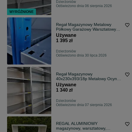
Dzierżoniów
Odświeżono dnia 06 sierpnia 2026
WYRÓŻNIONE
Regał Magazynowy Metalowy
Półkowy Garażowy Warsztatowy
40x220x312/18p
Używane
1 395 zł
Dzierżoniów
Odświeżono dnia 30 lipca 2026
Regał Magazynowy
40x230x393/18p Metalowy Ocynk
Garaż Warsztat Piwnica
Używane
1 340 zł
Dzierżoniów
Odświeżono dnia 07 sierpnia 2026
REGAŁ ALUMINIOWY
magazynowy, warsztatowy,