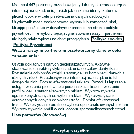
My i nasi
447
partnerzy przechowujemy lub uzyskujemy dostęp do
informacji na urządzeniu, takich jak unikalne identyfikatory w
KATEGORIA
plikach cookie w celu przetwarzania danych osobowych.
Użytkownik może zaakceptować wybory lub zarządzać nimi,
Zobacz Więc
Sprzedaż regałów sklepowych i magazynowych Dzierżoniów ▶️ Aktualne oferty ✅ Duży wybór produktów w atrakcyjnych cenach ✌ Znajdź ogłoszenia na OLX.pl!
klikając poniżej lub w dowolnym momencie na stronie polityki
prywatności. Te wybory będą sygnalizowane naszym partnerom i
nie będą miały wpływu na dane przeglądania.
Polityka cookies,
Mapa kategorii
Polityka Prywatności
Mapa miejscowości
Wraz z naszymi partnerami przetwarzamy dane w celu
zapewnienia:
Mapa ministron
Użycie dokładnych danych geolokalizacyjnych. Aktywne
Popularne wyszukiwania
skanowanie charakterystyki urządzenia do celów identyfikacji.
Rozumienie odbiorców dzięki statystyce lub kombinacji danych z
różnych źródeł. Przechowywanie informacji na urządzeniu lub
dostęp do nich. Pomiar efektywności reklam. Rozwój i ulepszanie
usług. Tworzenie profili w celu personalizacji treści. Tworzenie
profili w celu spersonalizowanych reklam. Wykorzystywanie
ograniczonych danych do wyboru reklam. Wykorzystywanie
ograniczonych danych do wyboru treści. Pomiar efektywności
treści. Wykorzystanie profili do wyboru spersonalizowanych reklam.
Wykorzystywanie profili w celu doboru spersonalizowanych treści.
Lista partnerów (dostawców)
Akceptuj wszystkie