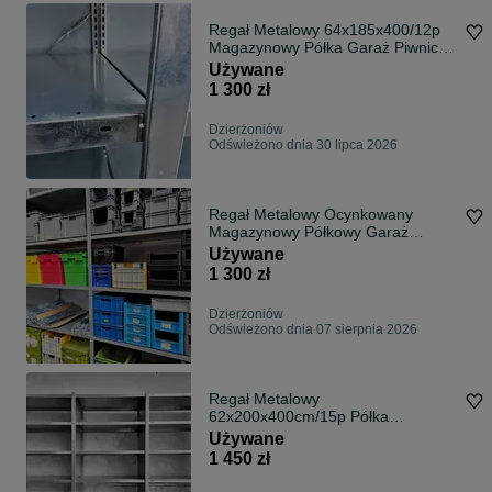
Regał Metalowy 64x185x400/12p
Magazynowy Półka Garaż Piwnica
Warsztat
Używane
1 300 zł
Dzierżoniów
Odświeżono dnia 30 lipca 2026
Regał Metalowy Ocynkowany
Magazynowy Półkowy Garaż
Piwnica Warsztat
Używane
1 300 zł
Dzierżoniów
Odświeżono dnia 07 sierpnia 2026
Regał Metalowy
62x200x400cm/15p Półka
Magazynowy Ocynkowany Garaż
Używane
Piwnica Warsztat
1 450 zł