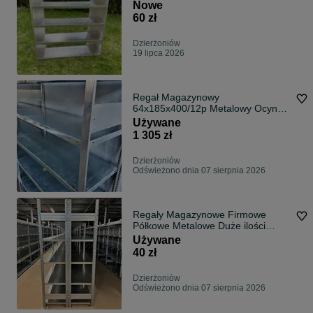
garażowy
Nowe
60 zł
Dzierżoniów
19 lipca 2026
Regał Magazynowy
64x185x400/12p Metalowy Ocynk
Garaż Piwnica Warsztat
Używane
1 305 zł
Dzierżoniów
Odświeżono dnia 07 sierpnia 2026
Regały Magazynowe Firmowe
Półkowe Metalowe Duże ilości
NISKIE CENY.
Używane
40 zł
Dzierżoniów
Odświeżono dnia 07 sierpnia 2026