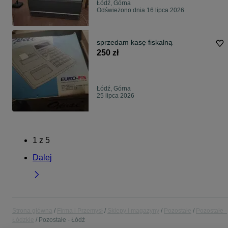
Łódź, Górna
Odświeżono dnia 16 lipca 2026
sprzedam kasę fiskalną
250 zł
Łódź, Górna
25 lipca 2026
1
z
5
Dalej
Strona główna
Firma i Przemysł
Sklepy i magazyny
Pozostałe
Pozostałe -
Łódzkie
Pozostałe - Łódź