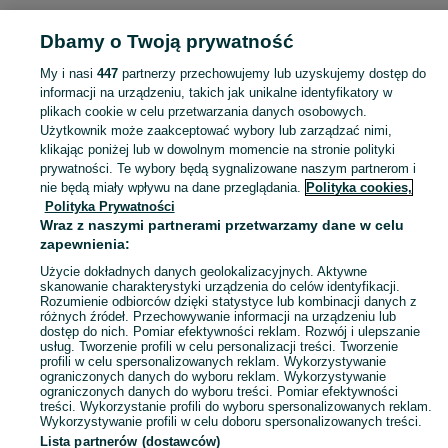
POLSKA » ŁÓDZKIE » ŁÓDŹ
Dbamy o Twoją prywatność
My i nasi
447
partnerzy przechowujemy lub uzyskujemy dostęp do
KATEGORIA
informacji na urządzeniu, takich jak unikalne identyfikatory w
plikach cookie w celu przetwarzania danych osobowych.
Użytkownik może zaakceptować wybory lub zarządzać nimi,
Zobacz Więc
Sprzedaż pozostałego wyposażenia sklepów i magazynów Łódź ▶️ Aktualne oferty w atrakcyjnych cenach ✌ Przeglądaj ogłoszenia na OLX.pl!
klikając poniżej lub w dowolnym momencie na stronie polityki
prywatności. Te wybory będą sygnalizowane naszym partnerom i
nie będą miały wpływu na dane przeglądania.
Polityka cookies,
Mapa kategorii
Polityka Prywatności
Mapa miejscowości
Wraz z naszymi partnerami przetwarzamy dane w celu
zapewnienia:
Mapa ministron
Użycie dokładnych danych geolokalizacyjnych. Aktywne
Popularne wyszukiwania
skanowanie charakterystyki urządzenia do celów identyfikacji.
Rozumienie odbiorców dzięki statystyce lub kombinacji danych z
różnych źródeł. Przechowywanie informacji na urządzeniu lub
dostęp do nich. Pomiar efektywności reklam. Rozwój i ulepszanie
usług. Tworzenie profili w celu personalizacji treści. Tworzenie
profili w celu spersonalizowanych reklam. Wykorzystywanie
ograniczonych danych do wyboru reklam. Wykorzystywanie
ograniczonych danych do wyboru treści. Pomiar efektywności
treści. Wykorzystanie profili do wyboru spersonalizowanych reklam.
Wykorzystywanie profili w celu doboru spersonalizowanych treści.
Lista partnerów (dostawców)