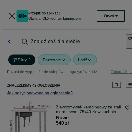
Przejdź do aplikacji
Otwórz
Otwieraj OLX jednym tapnięciem
Znajdź coś dla siebie
Filtry
·
2
Pozostałe
Łódź
Pozostałe wyposażenie sklepów i magazynów Łódź
Zobacz Więc
ZNALEŹLIŚMY 42 OGŁOSZENIA
Jak pozycjonowane są ogłoszenia?
Zlewozmywak kempingowy ze stali
nierdzewnej 75x40 zlew kuchnia
gastro
Nowe
540 zł