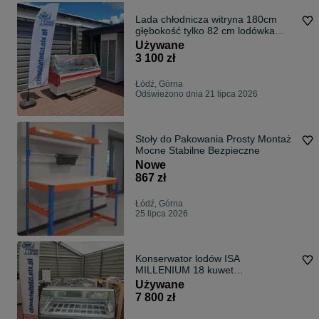
Lada chłodnicza witryna 180cm
głębokość tylko 82 cm lodówka
sklepowa sklep gastro DOSTAWA
Używane
3 100 zł
Łódź, Górna
Odświeżono dnia 21 lipca 2026
Stoły do Pakowania Prosty Montaż
Mocne Stabilne Bezpieczne
Nowe
867 zł
Łódź, Górna
25 lipca 2026
Konserwator lodów ISA
MILLENIUM 18 kuwet
nadmuchowa kuweciarka lody
Używane
witryna DOSTAWA GWARANCJA
7 800 zł