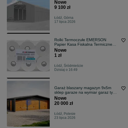
przemysłowa WSD
Nowe
9 100 zł
Łódź, Górna
17 lipca 2026
Rolki Termoczułe EMERSON
Papier Kasa Fiskalna Termiczne
30M 28MM 9szt.
Nowe
1 zł
Łódź, Śródmieście
Dzisiaj o 16:49
Garaż blaszany magazyn 9x5m
sklep garaze na wymiar garaz typu
stodoła nowoczesny wypust dachu i
Nowe
ścian dostawa montaż
20 000 zł
Łódź, Polesie
23 lipca 2026