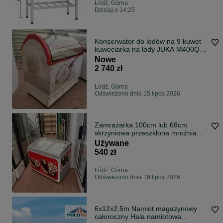
Łódź, Górna
Dzisiaj o 14:25
Konserwator do lodów na 9 kuwet
kuweciarka na lody JUKA M400Q
zamrażarka witryna DOSTAWA do
Nowe
lodów gałkowych
2 740 zł
Łódź, Górna
Odświeżono dnia 15 lipca 2026
Zamrażarka 100cm lub 68cm
skrzyniowa przeszklona mroźnia
konserwator DOSTAWA kraj do
Używane
lodów AHT RIO100
540 zł
Łódź, Górna
Odświeżono dnia 19 lipca 2026
6x12x2,5m Namiot magazynowy
całoroczny Hala namiotowa