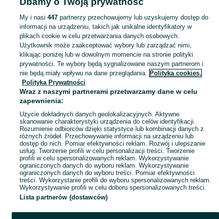
Dbamy o Twoją prywatność
- Warszawa
Lady i witryny chłodnicze - Bielany
My i nasi
447
partnerzy przechowujemy lub uzyskujemy dostęp do
informacji na urządzeniu, takich jak unikalne identyfikatory w
KATEGORIA
plikach cookie w celu przetwarzania danych osobowych.
Użytkownik może zaakceptować wybory lub zarządzać nimi,
Zobacz Więc
Sprzedaż lad i witryn chłodniczych dla sklepów Warszawa ▶️ Nowe i używane oferty ✅ Szeroki wybór w najlepszych cenach ✌ Znajdź ogłoszenia na OLX.pl!
klikając poniżej lub w dowolnym momencie na stronie polityki
prywatności. Te wybory będą sygnalizowane naszym partnerom i
nie będą miały wpływu na dane przeglądania.
Polityka cookies,
Mapa kategorii
Polityka Prywatności
Mapa miejscowości
Wraz z naszymi partnerami przetwarzamy dane w celu
zapewnienia:
Mapa ministron
Użycie dokładnych danych geolokalizacyjnych. Aktywne
Popularne wyszukiwania
skanowanie charakterystyki urządzenia do celów identyfikacji.
Rozumienie odbiorców dzięki statystyce lub kombinacji danych z
różnych źródeł. Przechowywanie informacji na urządzeniu lub
dostęp do nich. Pomiar efektywności reklam. Rozwój i ulepszanie
usług. Tworzenie profili w celu personalizacji treści. Tworzenie
profili w celu spersonalizowanych reklam. Wykorzystywanie
ograniczonych danych do wyboru reklam. Wykorzystywanie
ograniczonych danych do wyboru treści. Pomiar efektywności
treści. Wykorzystanie profili do wyboru spersonalizowanych reklam.
Wykorzystywanie profili w celu doboru spersonalizowanych treści.
Lista partnerów (dostawców)