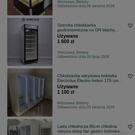
Warszawa, Bielany
Odświeżono dnia 08 sierpnia 2026
Szeroka chlodziarka
gastronomiczna na GN blachy
60/40
Używane
1 600 zł
Warszawa, Bielany
Odświeżono dnia 26 lipca 2026
Chłodziarka witrynowa lodówka
Electrolux Electro-helios 175 cm
350 l
Używane
1 100 zł
Warszawa, Bielany
Odświeżono dnia 03 sierpnia 2026
Lada chłodnicza 85cm chłodnia
witryna sklep bar gastro lodówka