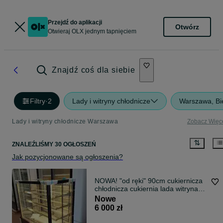
Przejdź do aplikacji
Otwórz
Otwieraj OLX jednym tapnięciem
Znajdź coś dla siebie
Filtry
·
2
Lady i witryny chłodnicze
Warszawa, Bi
Lady i witryny chłodnicze Warszawa
Zobacz Więc
ZNALEŹLIŚMY 30 OGŁOSZEŃ
Jak pozycjonowane są ogłoszenia?
NOWA! "od ręki" 90cm cukiernicza
chłodnicza cukiernia lada witryna
DOSTAWA cały kraj na ciasta
Nowe
lodówka cena BRUTTO
6 000 zł