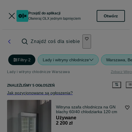
Przejdź do aplikacji
Otwórz
Otwieraj OLX jednym tapnięciem
Znajdź coś dla siebie
Filtry
·
2
Lady i witryny chłodnicze
Warszawa, B
Lady i witryny chłodnicze Warszawa
Zobacz Więc
ZNALEŹLIŚMY 5 OGŁOSZEŃ
Jak pozycjonowane są ogłoszenia?
Witryna szafa chlodnicza na GN
blachy 60/40 chlodziarka 120 cm
Używane
2 200 zł