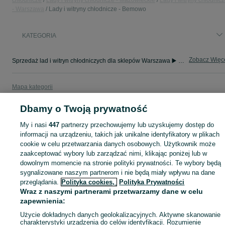
chłodnicze
Lady i witryny chłodnicze - Mazowieckie
Lady i witryny chłodnic
- Warszawa
Lady i witryny chłodnicze - Bemowo
KATEGORIA
Zobacz Więc
Sprzedaż lad i witryn chłodniczych dla sklepów Warszawa ▶️ Nowe i używane oferty ✅ Szeroki wybór w najlepszych cenach ✌ Znajdź ogłoszenia na OLX.pl!
Mapa kategorii
Mapa miejscowości
Dbamy o Twoją prywatność
Mapa ministron
My i nasi
447
partnerzy przechowujemy lub uzyskujemy dostęp do
Popularne wyszukiwania
informacji na urządzeniu, takich jak unikalne identyfikatory w plikach
cookie w celu przetwarzania danych osobowych. Użytkownik może
zaakceptować wybory lub zarządzać nimi, klikając poniżej lub w
dowolnym momencie na stronie polityki prywatności. Te wybory będą
sygnalizowane naszym partnerom i nie będą miały wpływu na dane
przeglądania.
Polityka cookies,
Polityka Prywatności
Wraz z naszymi partnerami przetwarzamy dane w celu
zapewnienia:
Użycie dokładnych danych geolokalizacyjnych. Aktywne skanowanie
charakterystyki urządzenia do celów identyfikacji. Rozumienie