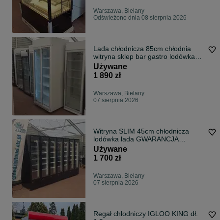
Warszawa, Bielany
Odświeżono dnia 08 sierpnia 2026
Lada chłodnicza 85cm chłodnia
witryna sklep bar gastro lodówka
DOSTAWA GWARANCJA
Używane
1 890 zł
Warszawa, Bielany
07 sierpnia 2026
Witryna SLIM 45cm chłodnicza
lodówka lada GWARANCJA
DOSTAWA kraj 48h chłodnia
Używane
chłodziarka
1 700 zł
Warszawa, Bielany
07 sierpnia 2026
Regał chłodniczy IGLOO KING dł.