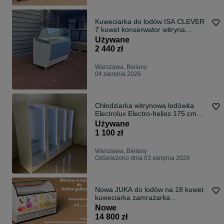
Kuweciarka do lodów ISA CLEVER
7 kuwet konserwator witryna
DOSTAWA Kraj ! GWARANCJA !
Używane
zamrażarka na lody gałkowe
2 440 zł
Warszawa, Bielany
04 sierpnia 2026
Chłodziarka witrynowa lodówka
Electrolux Electro-helios 175 cm
350 l
Używane
1 100 zł
Warszawa, Bielany
Odświeżono dnia 03 sierpnia 2026
Nowa JUKA do lodów na 18 kuwet
kuweciarka zamrażarka
konserwator witryna do lodów
Nowe
DOSTAWA kraj!
14 800 zł