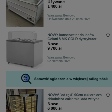
Novum 601
Używane
1 400 zł
Warszawa, Bemowo
Odświeżono dnia 28 lipca 2026
NOWY konserwator do lodów
Gelatti 8 MK COLD dystrybutor
witryna DOSTAWA GRATIS ! MK
Nowe
KOMI na lody cylindry
9 700 zł
Warszawa, Bemowo
02 sierpnia 2026
Sprawdź ogłoszenia w większej odległości:
NOWA! "od ręki" 90cm cukiernicza
chłodnicza cukiernia lada witryna
DOSTAWA cały kraj na ciasta
Nowe
lodówka cena BRUTTO
6 000 zł