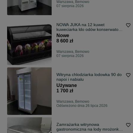
Warszawa, Bemowo
07 sierpnia 2026
NOWA JUKA na 12 kuwet
kuweciarka ldo odów konserwator
DOSTAWA zamrażarka do lodów
Nowe
gałkowych
8 600 zł
Warszawa, Bemowo
07 sierpnia 2026
Witryna chlodziarka lodowka 90 do
napoi i nabialu
Używane
1 700 zł
Warszawa, Bemowo
Odświeżono dnia 26 lipca 2026
Zamrażarka witrynowa
gastronomiczna na lody mrożonki