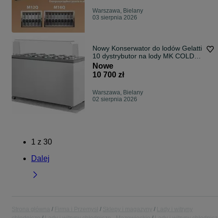
Warszawa, Bielany
03 sierpnia 2026
Nowy Konserwator do lodów Gelatti
10 dystrybutor na lody MK COLD
KOMI DOSTAWA na lody cylindry
Nowe
POZZETTI
10 700 zł
Warszawa, Bielany
02 sierpnia 2026
1
z
30
Dalej
Strona główna
Firma i Przemysł
Sklepy i magazyny
Lady i witryny