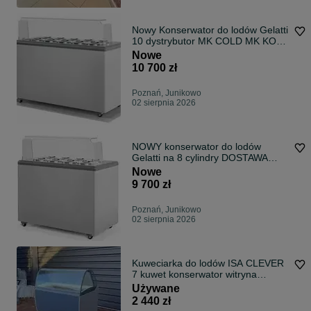
Nowy Konserwator do lodów Gelatti
10 dystrybutor MK COLD MK KOMI
DOSTAWA na lody cylindry
Nowe
GELLATTI
10 700 zł
Poznań, Junikowo
02 sierpnia 2026
NOWY konserwator do lodów
Gelatti na 8 cylindry DOSTAWA
GRATIS ! dystrybutor na lody
Nowe
witryna MK COLD MK KOMI
9 700 zł
Poznań, Junikowo
02 sierpnia 2026
Kuweciarka do lodów ISA CLEVER
7 kuwet konserwator witryna
DOSTAWA Kraj ! GWARANCJA !
Używane
zamrażarka na lody Kuwety
2 440 zł