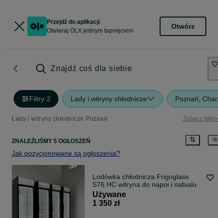
Przejdź do aplikacji
Otwórz
Otwieraj OLX jednym tapnięciem
Znajdź coś dla siebie
Filtry
·
2
Lady i witryny chłodnicze
Poznań, Char
Lady i witryny chłodnicze Poznań
Zobacz Więc
ZNALEŹLIŚMY 5 OGŁOSZEŃ
Jak pozycjonowane są ogłoszenia?
Lodówka chłodnicza Frigoglass
S76 HC witryna do napoi i nabialu
Używane
1 350 zł