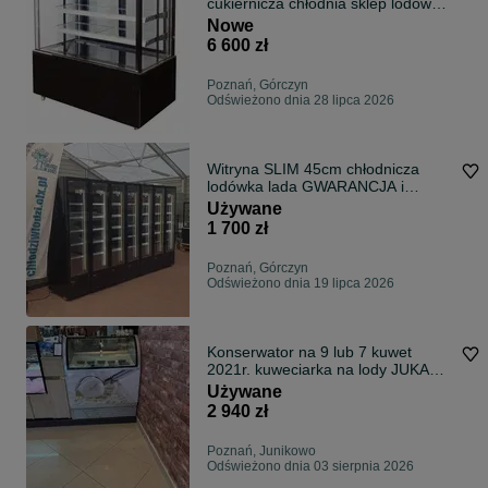
cukiernicza chłodnia sklep lodówka
DOSTAWA CAŁY KRAJ na ciasta
Nowe
6 600 zł
Poznań, Górczyn
Odświeżono dnia 28 lipca 2026
Witryna SLIM 45cm chłodnicza
lodówka lada GWARANCJA i
DOSTAWA kraj chłodnia sklep bar
Używane
kebab
1 700 zł
Poznań, Górczyn
Odświeżono dnia 19 lipca 2026
Konserwator na 9 lub 7 kuwet
2021r. kuweciarka na lody JUKA
M400Q zamrażarka witryna
Używane
DOSTAWA do lodów gałkowych
2 940 zł
Poznań, Junikowo
Odświeżono dnia 03 sierpnia 2026