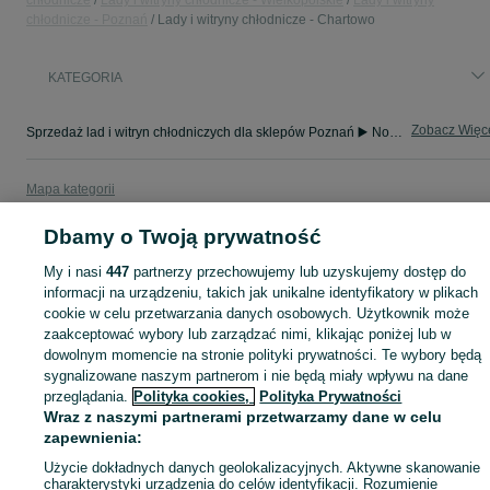
chłodnicze
Lady i witryny chłodnicze - Wielkopolskie
Lady i witryny
chłodnicze - Poznań
Lady i witryny chłodnicze - Chartowo
KATEGORIA
Zobacz Więc
Sprzedaż lad i witryn chłodniczych dla sklepów Poznań ▶️ Nowe i używane oferty ✅ Szeroki wybór w najlepszych cenach ✌ Znajdź ogłoszenia na OLX.pl!
Mapa kategorii
Mapa miejscowości
Dbamy o Twoją prywatność
Mapa ministron
My i nasi
447
partnerzy przechowujemy lub uzyskujemy dostęp do
Popularne wyszukiwania
informacji na urządzeniu, takich jak unikalne identyfikatory w plikach
cookie w celu przetwarzania danych osobowych. Użytkownik może
zaakceptować wybory lub zarządzać nimi, klikając poniżej lub w
dowolnym momencie na stronie polityki prywatności. Te wybory będą
sygnalizowane naszym partnerom i nie będą miały wpływu na dane
przeglądania.
Polityka cookies,
Polityka Prywatności
Wraz z naszymi partnerami przetwarzamy dane w celu
zapewnienia:
Użycie dokładnych danych geolokalizacyjnych. Aktywne skanowanie
charakterystyki urządzenia do celów identyfikacji. Rozumienie