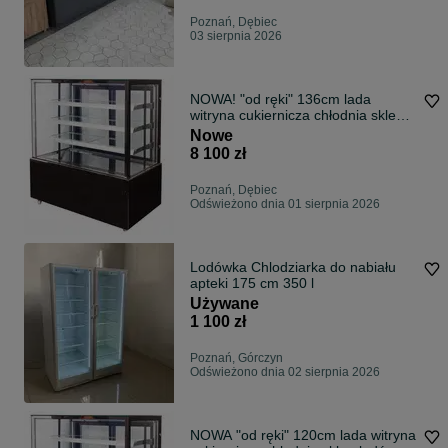
Poznań, Dębiec
03 sierpnia 2026
NOWA! "od ręki" 136cm lada
witryna cukiernicza chłodnia sklep
lodówka DOSTAWA CAŁY KRAJ na
Nowe
ciasta
8 100 zł
Poznań, Dębiec
Odświeżono dnia 01 sierpnia 2026
Lodówka Chlodziarka do nabiału
apteki 175 cm 350 l
Używane
1 100 zł
Poznań, Górczyn
Odświeżono dnia 02 sierpnia 2026
NOWA "od ręki" 120cm lada witryna