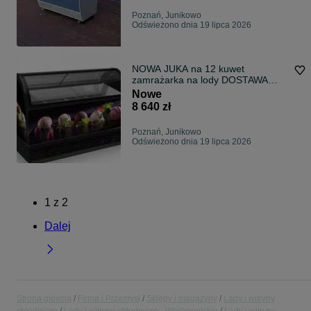
Poznań, Junikowo
Odświeżono dnia 19 lipca 2026
NOWA JUKA na 12 kuwet
zamrażarka na lody DOSTAWA
konserwator kuweciarka
Nowe
dystrybutor do lodów gałkowych
8 640 zł
Poznań, Junikowo
Odświeżono dnia 19 lipca 2026
1
z
2
Dalej
Strona główna
Firma i Przemysł
Sklepy i magazyny
Lady i witryny