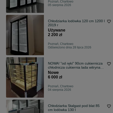
Poznań, Chartowo
05 sierpnia 2026
Chłodziarka lodówka 120 cm 1200 l
2019 r
Używane
2 200 zł
Poznań, Chartowo
Odświeżono dnia 28 lipca 2026
NOWA! "od ręki" 90cm cukiernicza
chłodnicza cukiernia lada witryna
DOSTAWA cały kraj na ciasta
Nowe
lodówka cena BRUTTO
6 000 zł
Poznań, Chartowo
04 sierpnia 2026
Chłodziarka Stalgast pod blat 85
cm lodówka 130 l