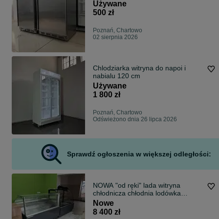
Używane
500 zł
Poznań, Chartowo
02 sierpnia 2026
Chlodziarka witryna do napoi i
nabialu 120 cm
Używane
1 800 zł
Poznań, Chartowo
Odświeżono dnia 26 lipca 2026
Sprawdź ogłoszenia w większej odległości:
NOWA "od ręki" lada witryna
chłodnicza chłodnia lodówka
DOSTAWA 48h
Nowe
8 400 zł