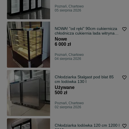
Poznań, Chartowo
05 sierpnia 2026
NOWA! "od ręki" 90cm cukiernicza
chłodnicza cukiernia lada witryna
DOSTAWA cały kraj na ciasta
Nowe
lodówka cena BRUTTO
6 000 zł
Poznań, Chartowo
04 sierpnia 2026
Chłodziarka Stalgast pod blat 85
cm lodówka 130 l
Używane
500 zł
Poznań, Chartowo
02 sierpnia 2026
Chłodziarka lodówka 120 cm 1200 l