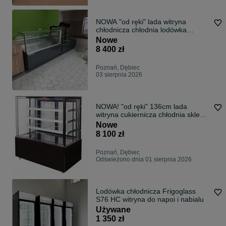
NOWA "od ręki" lada witryna
chłodnicza chłodnia lodówka
DOSTAWA 48h
Nowe
8 400 zł
Poznań, Dębiec
03 sierpnia 2026
NOWA! "od ręki" 136cm lada
witryna cukiernicza chłodnia sklep
lodówka DOSTAWA CAŁY KRAJ na
Nowe
ciasta
8 100 zł
Poznań, Dębiec
Odświeżono dnia 01 sierpnia 2026
Lodówka chłodnicza Frigoglass
S76 HC witryna do napoi i nabialu
Używane
1 350 zł