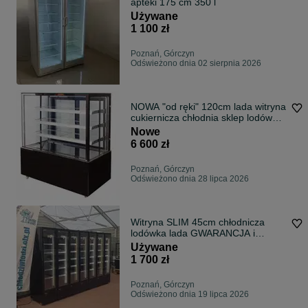
apteki 175 cm 350 l
Używane
1 100 zł
Poznań, Górczyn
Odświeżono dnia 02 sierpnia 2026
NOWA "od ręki" 120cm lada witryna
cukiernicza chłodnia sklep lodówka
DOSTAWA CAŁY KRAJ na ciasta
Nowe
6 600 zł
Poznań, Górczyn
Odświeżono dnia 28 lipca 2026
Witryna SLIM 45cm chłodnicza
lodówka lada GWARANCJA i
DOSTAWA kraj chłodnia sklep bar
Używane
kebab
1 700 zł
Poznań, Górczyn
Odświeżono dnia 19 lipca 2026