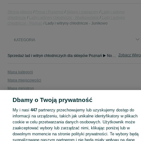
Strona główna
Firma i Przemysł
Sklepy i magazyny
Lady i witryny
chłodnicze
Lady i witryny chłodnicze - Wielkopolskie
Lady i witryny
chłodnicze - Poznań
Lady i witryny chłodnicze - Junikowo
KATEGORIA
Zobacz Więc
Sprzedaż lad i witryn chłodniczych dla sklepów Poznań ▶️ Nowe i używane oferty ✅ Szeroki wybór w najlepszych cenach ✌ Znajdź ogłoszenia na OLX.pl!
Mapa kategorii
Mapa miejscowości
Mapa ministron
Popularne wyszukiwania
Dbamy o Twoją prywatność
My i nasi
447
partnerzy przechowujemy lub uzyskujemy dostęp do
informacji na urządzeniu, takich jak unikalne identyfikatory w plikach
cookie w celu przetwarzania danych osobowych. Użytkownik może
zaakceptować wybory lub zarządzać nimi, klikając poniżej lub w
dowolnym momencie na stronie polityki prywatności. Te wybory będą
sygnalizowane naszym partnerom i nie będą miały wpływu na dane