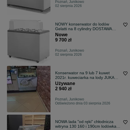
Poznań, Junikowo
02 sierpnia 2026
NOWY konserwator do lodów
Gelatti na 8 cylindry DOSTAWA
GRATIS ! dystrybutor na lody
Nowe
witryna MK COLD MK KOMI
9 700 zł
Poznań, Junikowo
02 sierpnia 2026
Konserwator na 9 lub 7 kuwet
2021r. kuweciarka na lody JUKA
M400Q zamrażarka witryna
Używane
DOSTAWA do lodów gałkowych
2 940 zł
Poznań, Junikowo
Odświeżono dnia 03 sierpnia 2026
NOWA lada "od ręki" chłodnicza
witryna 130 160 i 190cm lodówka