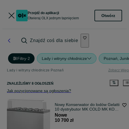
Przejdź do aplikacji
Otwórz
Otwieraj OLX jednym tapnięciem
Znajdź coś dla siebie
Filtry
·
2
Lady i witryny chłodnicze
Poznań, Juni
Lady i witryny chłodnicze Poznań
Zobacz Więc
ZNALEŹLIŚMY 8 OGŁOSZEŃ
Jak pozycjonowane są ogłoszenia?
Nowy Konserwator do lodów Gelatti
10 dystrybutor MK COLD MK KOMI
DOSTAWA na lody cylindry
Nowe
GELLATTI
10 700 zł