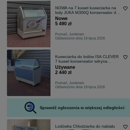
NOWA na 7 kuwet kuweciarka na
lody JUKA M300Q konserwator do
lodów gałkowych zamrażarka
Nowe
5 490 zł
Poznań, Junikowo
Odświeżono dnia 19 lipca 2026
Kuweciarka do lodów ISA CLEVER
7 kuwet konserwator witryna
DOSTAWA Kraj ! GWARANCJA !
Używane
zamrażarka na lody Kuwety
2 440 zł
Poznań, Junikowo
Odświeżono dnia 19 lipca 2026
Sprawdź ogłoszenia w większej odległości:
Lodówka Chlodziarka do nabiału