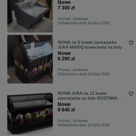
DOSTAWA
Nowe
7 300 zł
Poznań, Junikowo
Odświeżono dnia 16 lipca 2026
NOWA na 9 kuwet zamrażarka
JUKA M400Q kuweciarka na lody
konserwator do lodów gałkowych
Nowe
DOSTAWA
6 290 zł
Poznań, Junikowo
Odświeżono dnia 19 lipca 2026
NOWA JUKA na 12 kuwet
zamrażarka na lody DOSTAWA
konserwator kuweciarka
Nowe
dystrybutor do lodów gałkowych
8 640 zł
Poznań, Junikowo
Odświeżono dnia 19 lipca 2026