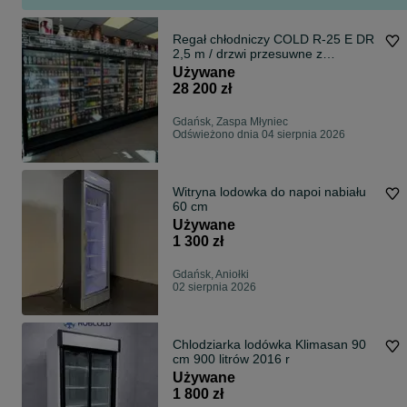
Regał chłodniczy COLD R-25 E DR
2,5 m / drzwi przesuwne z
agregatem / 2 szt.
Używane
28 200 zł
Gdańsk, Zaspa Młyniec
Odświeżono dnia 04 sierpnia 2026
Witryna lodowka do napoi nabiału
60 cm
Używane
1 300 zł
Gdańsk, Aniołki
02 sierpnia 2026
Chlodziarka lodówka Klimasan 90
cm 900 litrów 2016 r
Używane
1 800 zł