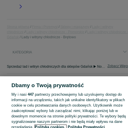
Strona główna
Firma i Przemysł
Sklepy i magazyny
Lady i witryny
chłodnicze
Lady i witryny chłodnicze - Pomorskie
Lady i witryny chłodnicze -
Gdańsk
Lady i witryny chłodnicze - Brętowo
KATEGORIA
Zobacz Więc
Sprzedaż lad i witryn chłodniczych dla sklepów Gdańsk ▶️ Nowe i używane oferty ✅ Szeroki wybór w najlepszych cenach ✌ Znajdź ogłoszenia na OLX.pl!
Mapa kategorii
Dbamy o Twoją prywatność
Mapa miejscowości
My i nasi
447
partnerzy przechowujemy lub uzyskujemy dostęp do
Mapa ministron
informacji na urządzeniu, takich jak unikalne identyfikatory w plikach
Popularne wyszukiwania
cookie w celu przetwarzania danych osobowych. Użytkownik może
zaakceptować wybory lub zarządzać nimi, klikając poniżej lub w
dowolnym momencie na stronie polityki prywatności. Te wybory będą
sygnalizowane naszym partnerom i nie będą miały wpływu na dane
przeglądania.
Polityka cookies,
Polityka Prywatności