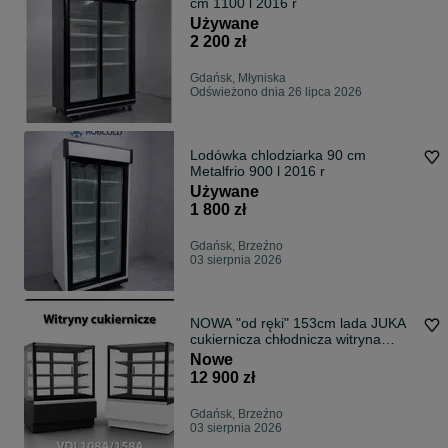
cm 1100 l 2016 r
Używane
2 200 zł
Gdańsk, Młyniska
Odświeżono dnia 26 lipca 2026
Lodówka chlodziarka 90 cm
Metalfrio 900 l 2016 r
Używane
1 800 zł
Gdańsk, Brzeźno
03 sierpnia 2026
NOWA "od ręki" 153cm lada JUKA
cukiernicza chłodnicza witryna
DOSTAWA
Nowe
12 900 zł
Gdańsk, Brzeźno
03 sierpnia 2026