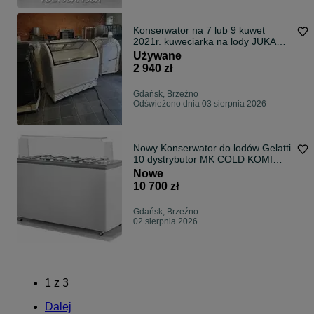
Konserwator na 7 lub 9 kuwet
2021r. kuweciarka na lody JUKA
M400Q zamrażarka witryna
Używane
DOSTAWA do lodów gałkowych
2 940 zł
Gdańsk, Brzeźno
Odświeżono dnia 03 sierpnia 2026
Nowy Konserwator do lodów Gelatti
10 dystrybutor MK COLD KOMI
DOSTAWA na lody cylindry
Nowe
POZZETTI
10 700 zł
Gdańsk, Brzeźno
02 sierpnia 2026
1
z
3
Dalej