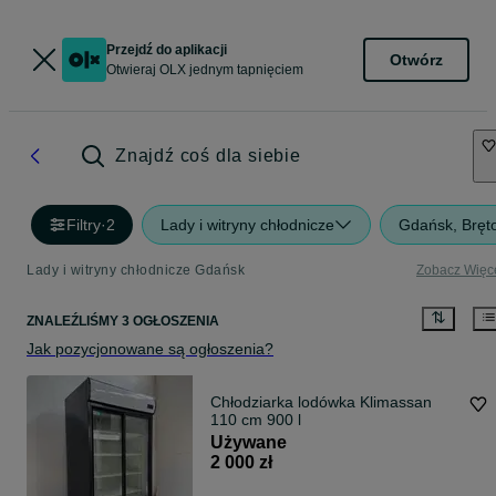
Przejdź do aplikacji
Otwórz
Otwieraj OLX jednym tapnięciem
Znajdź coś dla siebie
Filtry
·
2
Lady i witryny chłodnicze
Gdańsk, Bręt
Lady i witryny chłodnicze Gdańsk
Zobacz Więc
ZNALEŹLIŚMY 3 OGŁOSZENIA
Jak pozycjonowane są ogłoszenia?
Chłodziarka lodówka Klimassan
110 cm 900 l
Używane
2 000 zł