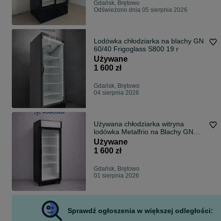
Gdańsk, Brętowo
Odświeżono dnia 05 sierpnia 2026
Lodówka chłodziarka na blachy GN
60/40 Frigoglass S800 19 r
Używane
1 600 zł
Gdańsk, Brętowo
04 sierpnia 2026
Używana chłodziarka witryna
lodówka Metalfrio na Blachy GN
700 l
Używane
1 600 zł
Gdańsk, Brętowo
01 sierpnia 2026
Sprawdź ogłoszenia w większej odległości: