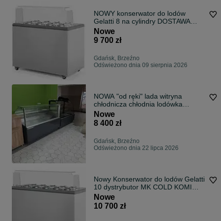
NOWY konserwator do lodów
Gelatti 8 na cylindry DOSTAWA
GRATIS ! MK KOMI MK COLD
Nowe
dystrybutor witryna
9 700 zł
Gdańsk, Brzeźno
Odświeżono dnia 09 sierpnia 2026
NOWA "od ręki" lada witryna
chłodnicza chłodnia lodówka
DOSTAWA 48h
Nowe
8 400 zł
Gdańsk, Brzeźno
Odświeżono dnia 22 lipca 2026
Nowy Konserwator do lodów Gelatti
10 dystrybutor MK COLD KOMI
DOSTAWA na lody cylindry
Nowe
POZZETTI
10 700 zł