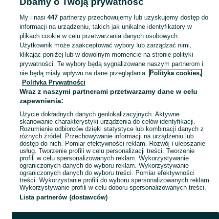
Dbamy o Twoją prywatność
Gdańsk
Lady i witryny chłodnicze - Brzeźno
My i nasi
447
partnerzy przechowujemy lub uzyskujemy dostęp do
informacji na urządzeniu, takich jak unikalne identyfikatory w
KATEGORIA
plikach cookie w celu przetwarzania danych osobowych.
Użytkownik może zaakceptować wybory lub zarządzać nimi,
Zobacz Więc
Sprzedaż lad i witryn chłodniczych dla sklepów Gdańsk ▶️ Nowe i używane oferty ✅ Szeroki wybór w najlepszych cenach ✌ Znajdź ogłoszenia na OLX.pl!
klikając poniżej lub w dowolnym momencie na stronie polityki
prywatności. Te wybory będą sygnalizowane naszym partnerom i
nie będą miały wpływu na dane przeglądania.
Polityka cookies,
Mapa kategorii
Polityka Prywatności
Mapa miejscowości
Wraz z naszymi partnerami przetwarzamy dane w celu
zapewnienia:
Mapa ministron
Użycie dokładnych danych geolokalizacyjnych. Aktywne
Popularne wyszukiwania
skanowanie charakterystyki urządzenia do celów identyfikacji.
Rozumienie odbiorców dzięki statystyce lub kombinacji danych z
różnych źródeł. Przechowywanie informacji na urządzeniu lub
dostęp do nich. Pomiar efektywności reklam. Rozwój i ulepszanie
usług. Tworzenie profili w celu personalizacji treści. Tworzenie
profili w celu spersonalizowanych reklam. Wykorzystywanie
ograniczonych danych do wyboru reklam. Wykorzystywanie
ograniczonych danych do wyboru treści. Pomiar efektywności
treści. Wykorzystanie profili do wyboru spersonalizowanych reklam.
Wykorzystywanie profili w celu doboru spersonalizowanych treści.
Lista partnerów (dostawców)