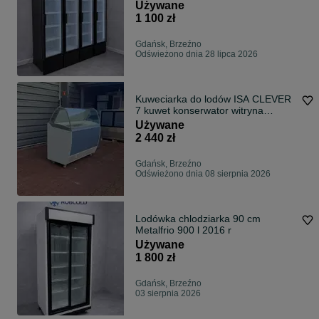
Używane
1 100 zł
Gdańsk, Brzeźno
Odświeżono dnia 28 lipca 2026
Kuweciarka do lodów ISA CLEVER
7 kuwet konserwator witryna
DOSTAWA Kraj ! GWARANCJA !
Używane
zamrażarka na lody Kuwety
2 440 zł
Gdańsk, Brzeźno
Odświeżono dnia 08 sierpnia 2026
Lodówka chlodziarka 90 cm
Metalfrio 900 l 2016 r
Używane
1 800 zł
Gdańsk, Brzeźno
03 sierpnia 2026