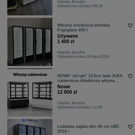
Gdańsk, Brzeźno
Odświeżono dzisiaj o 08:19
Witryna chlodnicza lodówka
Frigoglass 400 l
Używane
1 400 zł
Gdańsk, Brzeźno
Odświeżono dnia 28 lipca 2026
NOWA "od ręki" 153cm lada JUKA
cukiernicza chłodnicza witryna
DOSTAWA
Nowe
12 900 zł
Gdańsk, Brzeźno
Odświeżono dzisiaj o 11:09
Lodówka wąska slim 46 cm UBC
2016 r