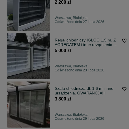
GWARANCJA!
2 200 zł
Warszawa, Białołęka
Odświeżono dnia 27 lipca 2026
Regał chłodniczy IGLOO 1,9 m. Z
AGREGATEM i inne urządzenia.
GWARANCJA
5 000 zł
Warszawa, Białołęka
Odświeżono dnia 23 lipca 2026
Szafa chłodnicza dł. 1,6 m i inne
urządzenia. GWARANCJA!!!
3 800 zł
Warszawa, Białołęka
Odświeżono dnia 29 lipca 2026