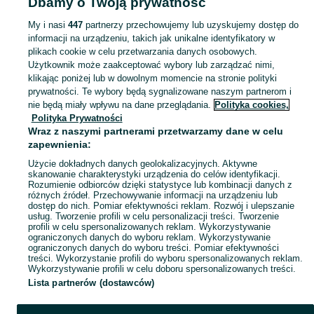
Dbamy o Twoją prywatność
witryny - Białołęka
My i nasi
447
partnerzy przechowujemy lub uzyskujemy dostęp do
informacji na urządzeniu, takich jak unikalne identyfikatory w
KATEGORIA
plikach cookie w celu przetwarzania danych osobowych.
Użytkownik może zaakceptować wybory lub zarządzać nimi,
Zobacz Więc
Sprzedaż gablot i witryn sklepowych Warszawa ▶️ Nowe i używane oferty ✅ Szeroki wybór w najlepszych cenach ✌ Przeglądaj ogłoszenia online na OLX.pl!
klikając poniżej lub w dowolnym momencie na stronie polityki
prywatności. Te wybory będą sygnalizowane naszym partnerom i
nie będą miały wpływu na dane przeglądania.
Polityka cookies,
Mapa kategorii
Polityka Prywatności
Mapa miejscowości
Wraz z naszymi partnerami przetwarzamy dane w celu
zapewnienia:
Mapa ministron
Użycie dokładnych danych geolokalizacyjnych. Aktywne
Popularne wyszukiwania
skanowanie charakterystyki urządzenia do celów identyfikacji.
Rozumienie odbiorców dzięki statystyce lub kombinacji danych z
różnych źródeł. Przechowywanie informacji na urządzeniu lub
dostęp do nich. Pomiar efektywności reklam. Rozwój i ulepszanie
usług. Tworzenie profili w celu personalizacji treści. Tworzenie
profili w celu spersonalizowanych reklam. Wykorzystywanie
ograniczonych danych do wyboru reklam. Wykorzystywanie
ograniczonych danych do wyboru treści. Pomiar efektywności
treści. Wykorzystanie profili do wyboru spersonalizowanych reklam.
Wykorzystywanie profili w celu doboru spersonalizowanych treści.
Lista partnerów (dostawców)