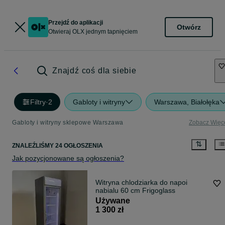
Przejdź do aplikacji
Otwórz
Otwieraj OLX jednym tapnięciem
Znajdź coś dla siebie
Filtry
·
2
Gabloty i witryny
Warszawa, Białołęka
Gabloty i witryny sklepowe Warszawa
Zobacz Więc
ZNALEŹLIŚMY 24 OGŁOSZENIA
Jak pozycjonowane są ogłoszenia?
Witryna chlodziarka do napoi
nabialu 60 cm Frigoglass
Używane
1 300 zł