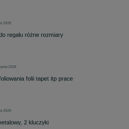
pca 2026
o regału różne rozmiary
erpnia 2026
oliowania folii tapet itp prace
pca 2026
talowy, 2 kluczyki