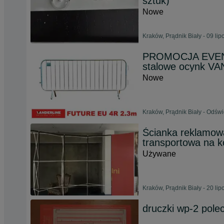
sztuk)
Nowe
Kraków, Prądnik Biały - 09 li
PROMOCJA EVENTU
stalowe ocynk V
Nowe
Kraków, Prądnik Biały - Odśw
Ścianka reklamow
transportowa na k
Używane
Kraków, Prądnik Biały - 20 li
druczki wp-2 pole