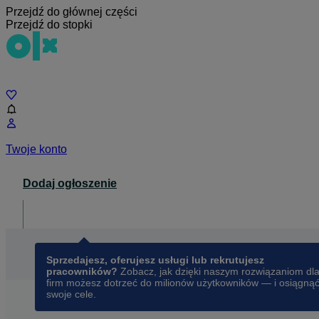
Przejdź do głównej części
Przejdź do stopki
Czat
Twoje konto
Dodaj ogłoszenie
Dla biznesu
opens in a new tab
Sprzedajesz, oferujesz usługi lub rekrutujesz
pracowników?
Zobacz, jak dzięki naszym rozwiązaniom dl
firm możesz dotrzeć do milionów użytkowników — i osiągną
swoje cele.