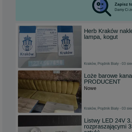
Zapisz 
Damy Ci zn
Herb Kraków nakle
lampa, kogut
Kraków, Prądnik Biały - 03 si
Loże barowe kanap
PRODUCENT
Nowe
Kraków, Prądnik Biały - 03 si
Listwy LED 24V 3
rozpraszającymi 