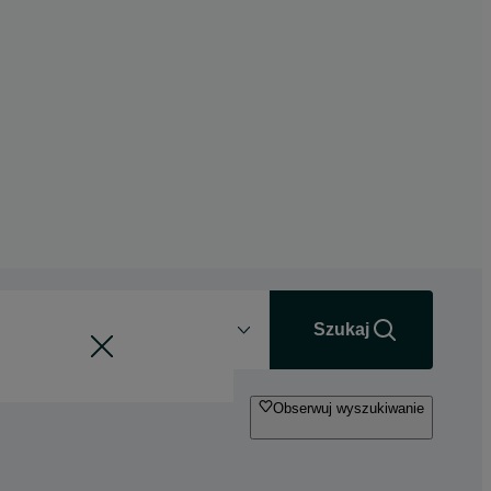
Odległość
+0 km
Szukaj
Obserwuj wyszukiwanie