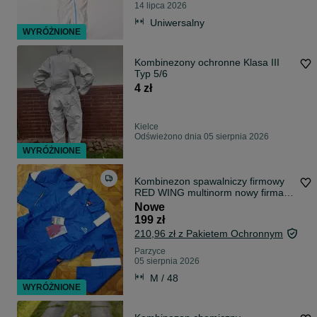
14 lipca 2026
Uniwersalny
WYRÓŻNIONE
Kombinezony ochronne Klasa III
Typ 5/6
4 zł
Kielce
Odświeżono dnia 05 sierpnia 2026
WYRÓŻNIONE
Kombinezon spawalniczy firmowy
RED WING multinorm nowy firma z
USA rozmiar M/L
Nowe
199 zł
210,96 zł z Pakietem Ochronnym
Parzyce
05 sierpnia 2026
M / 48
WYRÓŻNIONE