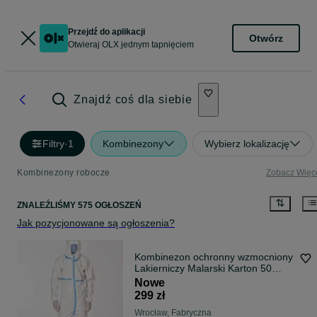
Przejdź do aplikacji
Otwórz
Otwieraj OLX jednym tapnięciem
Znajdź coś dla siebie
Filtry
·
1
Kombinezony
Wybierz lokalizację
Kombinezony robocze
Zobacz Więc
ZNALEŹLIŚMY 575 OGŁOSZEŃ
Jak pozycjonowane są ogłoszenia?
Kombinezon ochronny wzmocniony
Lakierniczy Malarski Karton 50
sztuk
Nowe
299 zł
Wrocław, Fabryczna