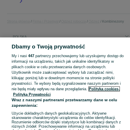
Strona główna
Firma i Przemysł
Odzież robocza
Odzież
Kombinezony
POLSKA
Dbamy o Twoją prywatność
KATEGORIA
My i nasi
447
partnerzy przechowujemy lub uzyskujemy dostęp do
informacji na urządzeniu, takich jak unikalne identyfikatory w
Zobacz Więc
plikach cookie w celu przetwarzania danych osobowych.
Sprzedaż kombinezonów roboczych w Polsce ▶️ Nowe i używane oferty ✅ Szeroki wybór produktów w atrakcyjnych cenach ✌ Przeglądaj ogłoszenia online na OLX.pl!
Użytkownik może zaakceptować wybory lub zarządzać nimi,
klikając poniżej lub w dowolnym momencie na stronie polityki
Mapa kategorii
prywatności. Te wybory będą sygnalizowane naszym partnerom i
nie będą miały wpływu na dane przeglądania.
Polityka cookies,
Mapa miejscowości
Polityka Prywatności
Mapa ministron
Wraz z naszymi partnerami przetwarzamy dane w celu
Popularne wyszukiwania
zapewnienia:
Użycie dokładnych danych geolokalizacyjnych. Aktywne
skanowanie charakterystyki urządzenia do celów identyfikacji.
Rozumienie odbiorców dzięki statystyce lub kombinacji danych z
różnych źródeł. Przechowywanie informacji na urządzeniu lub