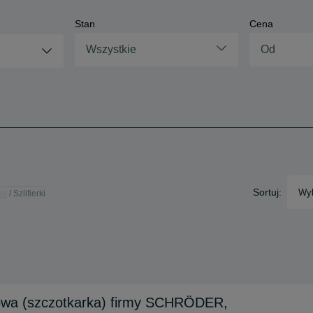
Stan
Cena
Wszystkie
Sortuj:
Wyb
na
Szlifierki
kowa (szczotkarka) firmy SCHRÖDER,