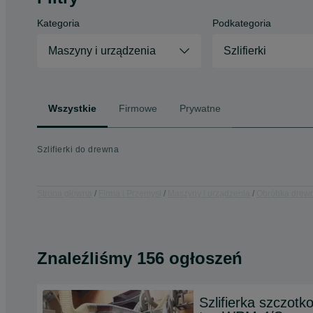
Kategoria
Podkategoria
Maszyny i urządzenia
Szlifierki
Wszystkie
Firmowe
Prywatne
Szlifierki do drewna
Strona główna
Firma i Przemysł
Maszyny i urządzenia
Obróbka drew
Znaleźliśmy 156 ogłoszeń
Szlifierka szczot