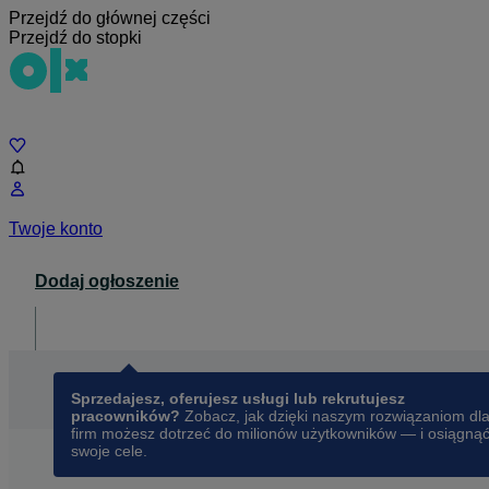
Przejdź do głównej części
Przejdź do stopki
Czat
Twoje konto
Dodaj ogłoszenie
Dla biznesu
opens in a new tab
Sprzedajesz, oferujesz usługi lub rekrutujesz
pracowników?
Zobacz, jak dzięki naszym rozwiązaniom dl
firm możesz dotrzeć do milionów użytkowników — i osiągną
swoje cele.