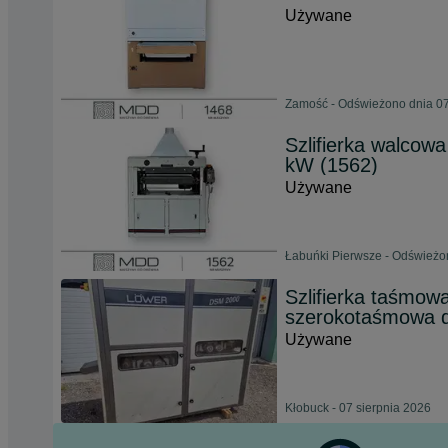
Używane
Zamość - Odświeżono dnia 07
Szlifierka walcow
kW (1562)
Używane
Łabuńki Pierwsze - Odświeżo
Szlifierka taśmow
szerokotaśmowa d
Używane
Kłobuck - 07 sierpnia 2026