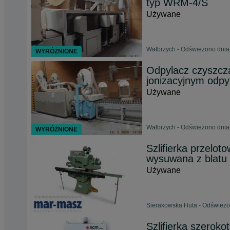
typ WRM-4/S
Używane
Wałbrzych - Odświeżono dnia
WYRÓŻNIONE
Odpylacz czyszcz
jonizacyjnym odpy
Używane
Wałbrzych - Odświeżono dnia
WYRÓŻNIONE
Szlifierka przel
wysuwana z blatu
Używane
Sierakowska Huta - Odświeżo
Szlifierka szero