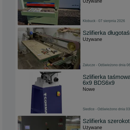
Używane
Kłobuck - 07 sierpnia 2026
Szlifierka długot
Używane
Załucze - Odświeżono dnia 06
Szlifierka taśmo
6x9 BDS6x9
Nowe
Siedlce - Odświeżono dnia 03
Szlifierka szero
Używane