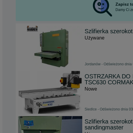
Zapisz 
Damy Ci zn
Szlifierka szero
Używane
Jordanów - Odświeżono dnia 
OSTRZARKA DO 
TSC630 CORMAK 
Nowe
Siedlce - Odświeżono dnia 03
Szlifierka szerok
sandingmaster