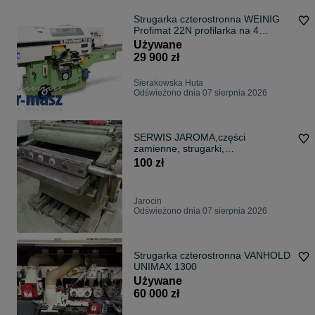
Strugarka czterostronna WEINIG
Profimat 22N profilarka na 4
głowice strugające
Używane
29 900 zł
Sierakowska Huta
Odświeżono dnia 07 sierpnia 2026
SERWIS JAROMA,części
zamienne, strugarki,
grubiarki,wyrówniarki, wały,
100 zł
Jarocin
Odświeżono dnia 07 sierpnia 2026
Strugarka czterostronna VANHOLD
UNIMAX 1300
Używane
60 000 zł