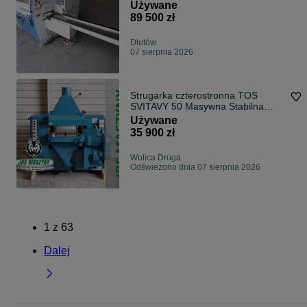
Używane
89 500 zł
Dłutów
07 sierpnia 2026
Strugarka czterostronna TOS
SVITAVY 50 Masywna Stabilna
Maszyna do Ciężkich Prac!
Używane
35 900 zł
Wolica Druga
Odświeżono dnia 07 sierpnia 2026
1
z
63
Dalej