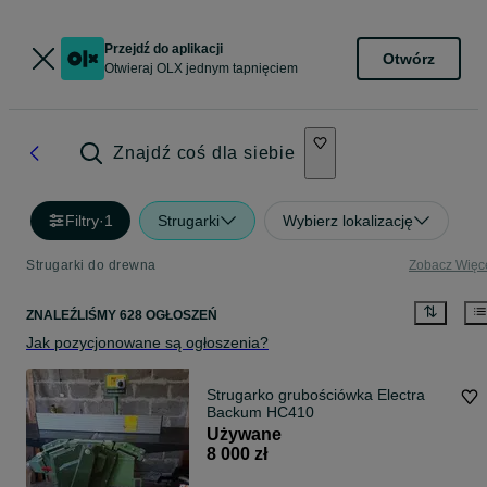
Przejdź do aplikacji
Otwórz
Otwieraj OLX jednym tapnięciem
Znajdź coś dla siebie
Filtry
·
1
Strugarki
Wybierz lokalizację
Strugarki do drewna
Zobacz Więc
ZNALEŹLIŚMY 628 OGŁOSZEŃ
Jak pozycjonowane są ogłoszenia?
Strugarko grubościówka Electra
Backum HC410
Używane
8 000 zł