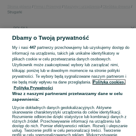
Strona główna
Firma i Przemysł
Maszyny i urządzenia
Obróbka drewna
Strugarki
POLSKA
Dbamy o Twoją prywatność
KATEGORIA
My i nasi
447
partnerzy przechowujemy lub uzyskujemy dostęp do
informacji na urządzeniu, takich jak unikalne identyfikatory w
plikach cookie w celu przetwarzania danych osobowych.
Zobacz Więc
Sprzedaż strugarek do drewna w Polsce ▶️ Nowe i używane oferty ✅ Szeroki wybór produktów w atrakcyjnych cenach ✌ Przeglądaj ogłoszenia online na OLX.pl!
Użytkownik może zaakceptować wybory lub zarządzać nimi,
klikając poniżej lub w dowolnym momencie na stronie polityki
Mapa kategorii
prywatności. Te wybory będą sygnalizowane naszym partnerom i
nie będą miały wpływu na dane przeglądania.
Polityka cookies,
Mapa miejscowości
Polityka Prywatności
Mapa ministron
Wraz z naszymi partnerami przetwarzamy dane w celu
zapewnienia:
Popularne wyszukiwania
Użycie dokładnych danych geolokalizacyjnych. Aktywne
skanowanie charakterystyki urządzenia do celów identyfikacji.
Rozumienie odbiorców dzięki statystyce lub kombinacji danych z
różnych źródeł. Przechowywanie informacji na urządzeniu lub
dostęp do nich. Pomiar efektywności reklam. Rozwój i ulepszanie
usług. Tworzenie profili w celu personalizacji treści. Tworzenie
profili w celu spersonalizowanych reklam. Wykorzystywanie