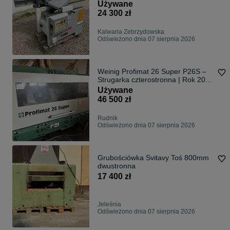
Używane
24 300 zł
Kalwaria Zebrzydowska
Odświeżono dnia 07 sierpnia 2026
Weinig Profimat 26 Super P26S –
Strugarka czterostronna | Rok 2000
| Niemcy
Używane
46 500 zł
Rudnik
Odświeżono dnia 07 sierpnia 2026
Grubościówka Svitavy Toś 800mm
dwustronna
17 400 zł
Jeleśnia
Odświeżono dnia 07 sierpnia 2026