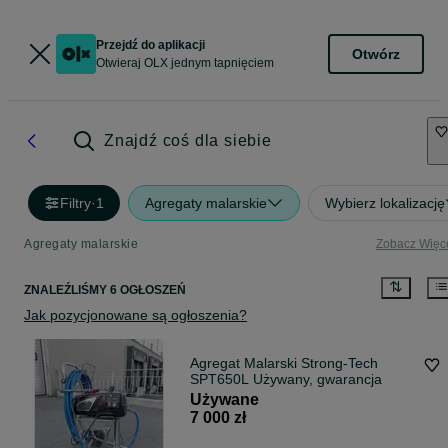
Przejdź do aplikacji
Otwórz
Otwieraj OLX jednym tapnięciem
Znajdź coś dla siebie
Filtry
·
1
Agregaty malarskie
Wybierz lokalizację
Agregaty malarskie
Zobacz Więc
ZNALEŹLIŚMY 6 OGŁOSZEŃ
Jak pozycjonowane są ogłoszenia?
Agregat Malarski Strong-Tech
SPT650L Używany, gwarancja
Używane
7 000 zł