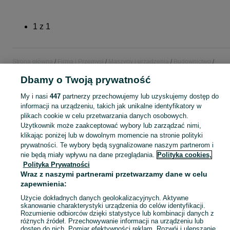
1
z
1
Strona główna
Firma i Przemysł
Maszyny i urządzenia
Budownictwo
Agregaty malarskie
Dbamy o Twoją prywatność
My i nasi
447
partnerzy przechowujemy lub uzyskujemy dostęp do
POLSKA
informacji na urządzeniu, takich jak unikalne identyfikatory w
plikach cookie w celu przetwarzania danych osobowych.
Użytkownik może zaakceptować wybory lub zarządzać nimi,
KATEGORIA
klikając poniżej lub w dowolnym momencie na stronie polityki
prywatności. Te wybory będą sygnalizowane naszym partnerom i
Zobacz Więc
Sprzedaż agregatów malarskich w Polsce ▶️ Nowe i używane oferty ✅ Szeroki wybór produktów w atrakcyjnych cenach ✌ Przeglądaj ogłoszenia online na OLX.pl!
nie będą miały wpływu na dane przeglądania.
Polityka cookies,
Polityka Prywatności
Wraz z naszymi partnerami przetwarzamy dane w celu
Mapa kategorii
zapewnienia:
Mapa miejscowości
Użycie dokładnych danych geolokalizacyjnych. Aktywne
Mapa ministron
skanowanie charakterystyki urządzenia do celów identyfikacji.
Rozumienie odbiorców dzięki statystyce lub kombinacji danych z
Popularne wyszukiwania
różnych źródeł. Przechowywanie informacji na urządzeniu lub
dostęp do nich. Pomiar efektywności reklam. Rozwój i ulepszanie