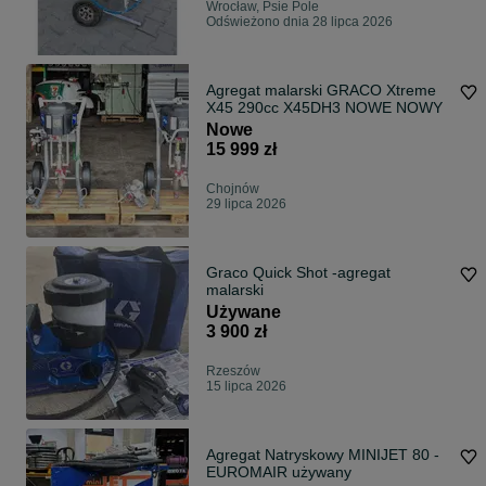
Wrocław, Psie Pole
Odświeżono dnia 28 lipca 2026
Agregat malarski GRACO Xtreme
X45 290cc X⁠45⁠D⁠H⁠3 NOWE NOWY
Nowe
15 999 zł
Chojnów
29 lipca 2026
Graco Quick Shot -agregat
malarski
Używane
3 900 zł
Rzeszów
15 lipca 2026
Agregat Natryskowy MINIJET 80 -
EUROMAIR używany