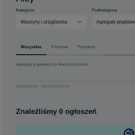
Kategoria
Podkategoria
Maszyny i urządzenia
Agregaty prądotw
Wszystkie
Firmowe
Prywatne
Agregaty prądotwórcze Wierzbica Górna
Strona główna
Firma i Przemysł
Maszyny i urządzenia
Agregaty prąd
prądotwórcze - Wierzbica Górna
Znaleźliśmy 0 ogłoszeń