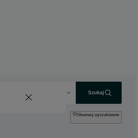
Odległość
+0 km
Szukaj
Obserwuj wyszukiwanie