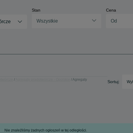
Stan
Cena
Wszystkie
órcze
otwórcze
Agregaty prądotwórcze - Opolskie
Agregaty
Sortuj:
Wyb
Nie znaleźliśmy żadnych ogłoszeń w tej odległości.