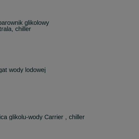
parownik glikolowy
ala, chiller
egat wody lodowej
ca glikolu-wody Carrier , chiller