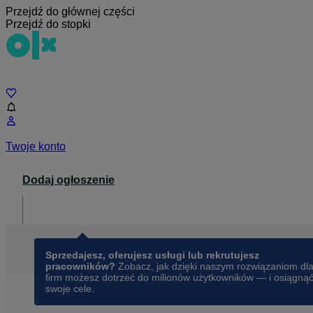
Przejdź do głównej części
Przejdź do stopki
Czat
Twoje konto
Dodaj ogłoszenie
Dla biznesu
opens in a new tab
Sprzedajesz, oferujesz usługi lub rekrutujesz
pracowników?
Zobacz, jak dzięki naszym rozwiązaniom dl
firm możesz dotrzeć do milionów użytkowników — i osiągną
swoje cele.