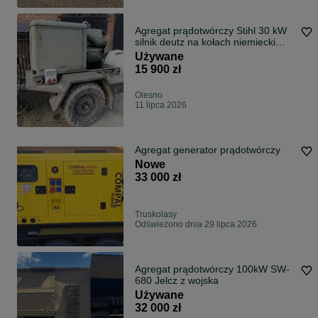
Agregat prądotwórczy Stihl 30 kW
silnik deutz na kołach niemiecki
spra
Używane
15 900 zł
Olesno
11 lipca 2026
Agregat generator prądotwórczy
Nowe
33 000 zł
Truskolasy
Odświeżono dnia 29 lipca 2026
Agregat prądotwórczy 100kW SW-
680 Jelcz z wojska
Używane
32 000 zł