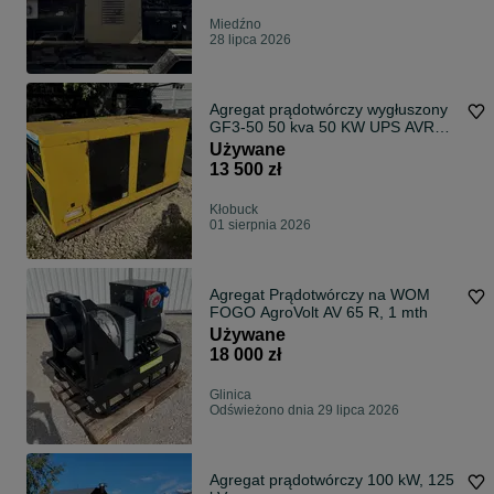
Miedźno
28 lipca 2026
Agregat prądotwórczy wygłuszony
GF3-50 50 kva 50 KW UPS AVR
diesel
Używane
13 500 zł
Kłobuck
01 sierpnia 2026
Agregat Prądotwórczy na WOM
FOGO AgroVolt AV 65 R, 1 mth
Używane
18 000 zł
Glinica
Odświeżono dnia 29 lipca 2026
Agregat prądotwórczy 100 kW, 125