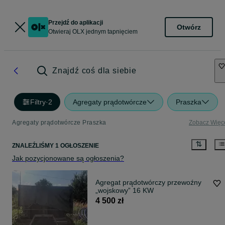
Przejdź do aplikacji
Otwórz
Otwieraj OLX jednym tapnięciem
Znajdź coś dla siebie
Filtry
·
2
Agregaty prądotwórcze
Praszka
Agregaty prądotwórcze Praszka
Zobacz Więc
ZNALEŹLIŚMY 1 OGŁOSZENIE
Jak pozycjonowane są ogłoszenia?
Agregat prądotwórczy przewoźny
„wojskowy” 16 KW
4 500 zł