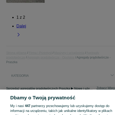
1
z
2
Dalej
Strona główna
Firma i Przemysł
Maszyny i urządzenia
Agregaty
prądotwórcze
Agregaty prądotwórcze - Opolskie
Agregaty prądotwórcze -
Praszka
KATEGORIA
Zobacz Więc
Sprzedaż agregatów prądotwórczych Praszka ▶️ Nowe i używane oferty ✅ Szeroki wybór produktów w atrakcyjnych cenach ✌ Znajdź ogłoszenia na OLX.pl!
Dbamy o Twoją prywatność
Mapa kategorii
My i nasi
447
partnerzy przechowujemy lub uzyskujemy dostęp do
Mapa miejscowości
informacji na urządzeniu, takich jak unikalne identyfikatory w plikach