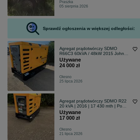
Praszka
05 sierpnia 2026
Sprawdź ogłoszenia w większej odległości:
Agregat prądotwórczy SDMO
R66C3 60kVA / 48kW 2015 John
Deere po serwisie Gotowy do pracy
Używane
24 000 zł
Olesno
25 lipca 2026
Agregat prądotwórczy SDMO R22
20 kVA | 2016 | 17 430 mth | Po
serwisie | Sprawny
Używane
17 000 zł
Olesno
21 lipca 2026