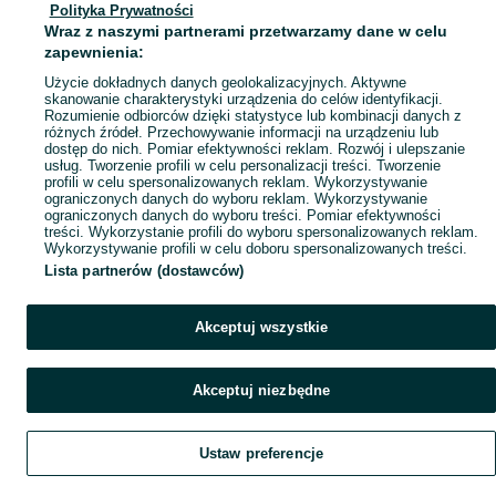
Co istotne, maszyny i urządzenia przemysłowe używa się zazwyczaj w dużych 
Polityka Prywatności
Mapa ministron
Wraz z naszymi partnerami przetwarzamy dane w celu
Zastosowanie maszyn i urządzeń przemysłowych
Popularne wyszukiwania
zapewnienia:
Najprostszy podział dzieli maszyny i urządzenia na przeróbcze (technologiczn
Użycie dokładnych danych geolokalizacyjnych. Aktywne
Czym są maszyny i urządzenia przemysłowe przeróbcze? Urządzenia tego typu d
skanowanie charakterystyki urządzenia do celów identyfikacji.
Rozumienie odbiorców dzięki statystyce lub kombinacji danych z
Maszyny i urządzenia dzieli się także ze względu na gałąź
przemysłu
, w któr
różnych źródeł. Przechowywanie informacji na urządzeniu lub
dostęp do nich. Pomiar efektywności reklam. Rozwój i ulepszanie
Maszyny i urządzenia znajdziesz na OLX!
usług. Tworzenie profili w celu personalizacji treści. Tworzenie
profili w celu spersonalizowanych reklam. Wykorzystywanie
OLX Dla Firm
jest platformą sprzedażową, gdzie można znaleźć oferty sprzeda
ograniczonych danych do wyboru reklam. Wykorzystywanie
ograniczonych danych do wyboru treści. Pomiar efektywności
treści. Wykorzystanie profili do wyboru spersonalizowanych reklam.
Wykorzystywanie profili w celu doboru spersonalizowanych treści.
Lista partnerów (dostawców)
Akceptuj wszystkie
Akceptuj niezbędne
Ustaw preferencje
Szukaj
Obserwujesz
Dodaj
Czat
Konto