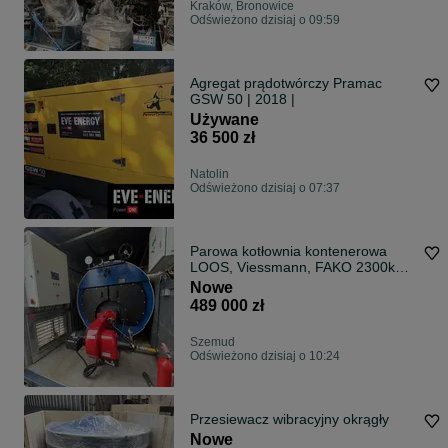
Kraków, Bronowice
Odświeżono dzisiaj o 09:59
Agregat prądotwórczy Pramac
GSW 50 | 2018 |
Używane
36 500 zł
Natolin
Odświeżono dzisiaj o 07:37
Parowa kotłownia kontenerowa
LOOS, Viessmann, FAKO 2300kg/h
13bar
Nowe
489 000 zł
Szemud
Odświeżono dzisiaj o 10:24
Przesiewacz wibracyjny okrągły
Nowe