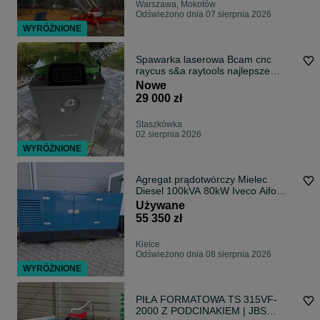
Warszawa, Mokotów
Odświeżono dnia 07 sierpnia 2026
WYRÓŻNIONE
Spawarka laserowa Bcam cnc
raycus s&a raytools najlepsze
podzespoły okazja
Nowe
29 000 zł
Staszkówka
02 sierpnia 2026
WYRÓŻNIONE
Agregat prądotwórczy Mielec
Diesel 100kVA 80kW Iveco Aifo
600mth
Używane
55 350 zł
Kielce
Odświeżono dnia 08 sierpnia 2026
WYRÓŻNIONE
PIŁA FORMATOWA TS 315VF-
2000 Z PODCINAKIEM | JBS