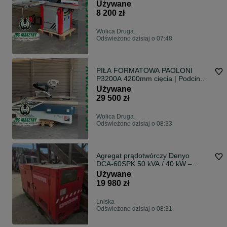
MASZYNY STOLARSKIE | piła
Używane
pilarka cięcie kąt podcinacz
8 200 zł
Wolica Druga
Odświeżono dzisiaj o 07:48
PIŁA FORMATOWA PAOLONI
P3200A 4200mm cięcia | Podcinak
| Sterowanie elektroniczne | Rok
Używane
2002
29 500 zł
Wolica Druga
Odświeżono dzisiaj o 08:33
Agregat prądotwórczy Denyo
DCA‑60SPK 50 kVA / 40 kW –
Komatsu 6D95L – wyciszony -
Używane
brutto
19 980 zł
Lniska
Odświeżono dzisiaj o 08:31