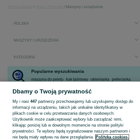
Strona główna
Firma i Przemysł
Maszyny i urządzenia
POLSKA
MASZYNY I URZĄDZENIA
KATEGORIA
Popularne wyszukiwania
maszyna do peletu
trak taśmowy
okleiniarka
pelleciarka
kruszarka
peleciarka
piła formatowa
taśmociąg
Dbamy o Twoją prywatność
Zobacz Więcej
My i nasi
447
partnerzy przechowujemy lub uzyskujemy dostęp do
informacji na urządzeniu, takich jak unikalne identyfikatory w
Maszyny i urządzenia wykorzystuje się praktycznie w każdej działalności. Ic
Zobacz Więc
plikach cookie w celu przetwarzania danych osobowych.
Użytkownik może zaakceptować wybory lub zarządzać nimi,
Maszyny i urządzenia przemysłowe – czym są?
klikając poniżej lub w dowolnym momencie na stronie polityki
Mapa kategorii
prywatności. Te wybory będą sygnalizowane naszym partnerom i
Maszyny i urządzenia przemysłowe to sprzęty służące do wydobywania, przet
Mapa miejscowości
nie będą miały wpływu na dane przeglądania.
Polityka cookies,