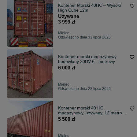
Kontener Morski 40HC – Wysoki
High Cube 12m
Używane
3 999 zł
Mielec
Odświeżono dnia 31 lipca 2026
Kontener morski magazynowy
budowlany 20DV 6 - metrowy
6 000 zł
Mielec
Odświeżono dnia 28 lipca 2026
Kontener morski 40 HC,
magazynowy, używany, 12 metrowy
+ transport
5 500 zł
Mielec