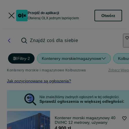
Przejdź do aplikacji
Otwórz
Otwieraj OLX jednym tapnięciem
Znajdź coś dla siebie
Filtry
·
2
Kontenery morskie/magazynowe
Kolbu
Kontenery morskie i magazynowe Kolbuszowa
Zobacz Więc
Jak pozycjonowane są ogłoszenia?
Nie znaleźliśmy żadnych ogłoszeń w tej odległości.
Sprawdź ogłoszenia w większej odległości:
Kontener morski magazynowy 40
DV/HC 12 metrowy, używany
4 900 zł