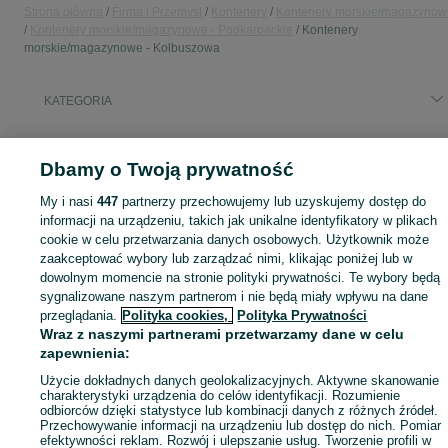
Strona główna
Firma i Przemysł
Kontenery
Kontenery morskie/magazynow
Kontenery morskie/magazynowe - Podkarpackie
Kontenery
morskie/magazynowe - Kolbuszowa
KATEGORIA
Zobacz Więc
Sprzedaż kontenerów morskich i magazynowych Kolbuszowa ▶️ Nowe i używane ✅ Szeroki wybór w atrakcyjnych cenach ✌ Znajdź atrakcyjne oferty na OLX.pl!
Dbamy o Twoją prywatność
My i nasi
447
partnerzy przechowujemy lub uzyskujemy dostęp do
Mapa kategorii
informacji na urządzeniu, takich jak unikalne identyfikatory w plikach
Mapa miejscowości
cookie w celu przetwarzania danych osobowych. Użytkownik może
Mapa ministron
zaakceptować wybory lub zarządzać nimi, klikając poniżej lub w
dowolnym momencie na stronie polityki prywatności. Te wybory będą
Popularne wyszukiwania
sygnalizowane naszym partnerom i nie będą miały wpływu na dane
przeglądania.
Polityka cookies,
Polityka Prywatności
Wraz z naszymi partnerami przetwarzamy dane w celu
zapewnienia:
Użycie dokładnych danych geolokalizacyjnych. Aktywne skanowanie
charakterystyki urządzenia do celów identyfikacji. Rozumienie
odbiorców dzięki statystyce lub kombinacji danych z różnych źródeł.
Przechowywanie informacji na urządzeniu lub dostęp do nich. Pomiar
efektywności reklam. Rozwój i ulepszanie usług. Tworzenie profili w