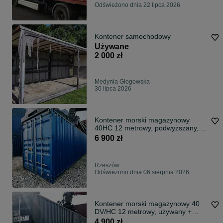
Odświeżono dnia 22 lipca 2026
Kontener samochodowy
Używane
2 000 zł
Medynia Głogowska
30 lipca 2026
Kontener morski magazynowy
40HC 12 metrowy, podwyższany,
2022, kolory!
6 900 zł
Rzeszów
Odświeżono dnia 06 sierpnia 2026
Kontener morski magazynowy 40
DV/HC 12 metrowy, używany +
transport
4 900 zł