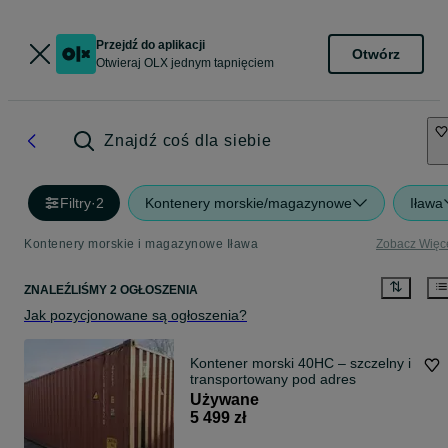
Przejdź do aplikacji
Otwórz
Otwieraj OLX jednym tapnięciem
Znajdź coś dla siebie
Filtry
·
2
Kontenery morskie/magazynowe
Iława
Kontenery morskie i magazynowe Iława
Zobacz Więc
ZNALEŹLIŚMY 2 OGŁOSZENIA
Jak pozycjonowane są ogłoszenia?
Kontener morski 40HC – szczelny i
transportowany pod adres
Używane
5 499 zł