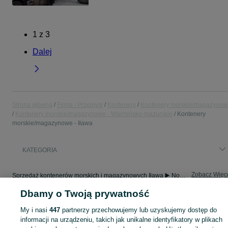
1
z
3
Dalej
Strona główna
Firma i Przemysł
Kontenery
Kontenery morskie/magazynow
Kontenery morskie/magazynowe - Warmińsko-mazurskie
Kontenery
morskie/magazynowe - Iława
KATEGORIA
Zobacz Więc
Sprzedaż kontenerów morskich i magazynowych Iława ▶️ Nowe i używane ✅ Szeroki wybór w atrakcyjnych cenach ✌ Znajdź atrakcyjne oferty na OLX.pl!
Dbamy o Twoją prywatność
Mapa kategorii
My i nasi
447
partnerzy przechowujemy lub uzyskujemy dostęp do
Mapa miejscowości
informacji na urządzeniu, takich jak unikalne identyfikatory w plikach